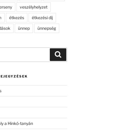
erseny
veszélyhelyzet
m
étkezés
étkezési díj
dások
ünnep
ünnepség
Keresés
BEJEGYZÉSEK
s
ály a Hinkó-tanyán