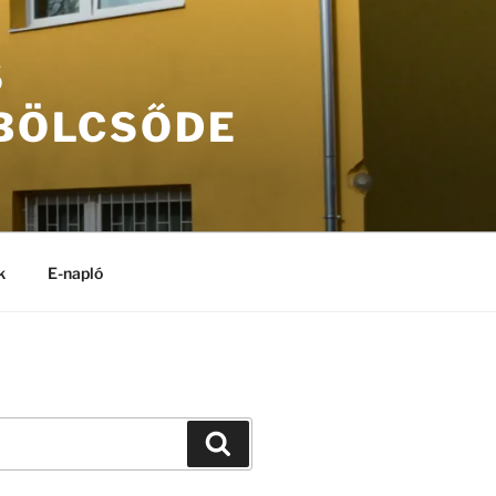
S
 BÖLCSŐDE
k
E-napló
Keresés