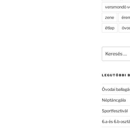
versmondó v
zene
ére
étlap
óvo
Keresés
a
következő
kifejezésre:
LEGUTÓBBI 
Óvodai ballagá
Néptáncgála
Sportfesztivál
6.a és 6.b oszt