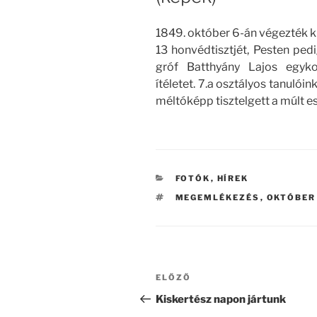
1849. október 6-án végezték k
13 honvédtisztjét, Pesten ped
gróf Batthyány Lajos egykor
ítéletet. 7.a osztályos tanuló
méltóképp tisztelgett a múlt es
KATEGÓRIÁK
FOTÓK
,
HÍREK
CÍMKÉK
MEGEMLÉKEZÉS
,
OKTÓBER
Bejegyzés
Korábbi
ELŐZŐ
navigáció
bejegyzés
Kiskertész napon jártunk