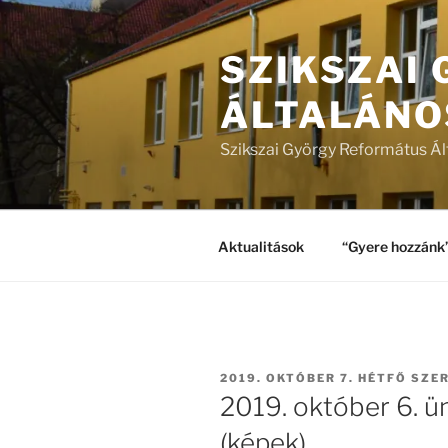
Tartalomhoz
SZIKSZAI
ÁLTALÁNO
Szikszai György Református Ál
Aktualitások
“Gyere hozzánk
BEKÜLDVE:
2019. OKTÓBER 7. HÉTFŐ
SZE
2019. október 6. 
(képek)