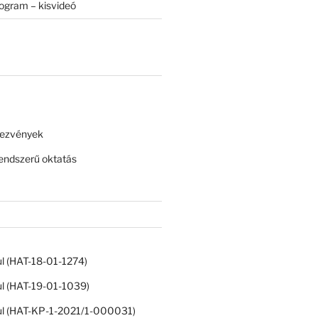
rogram – kisvideó
dezvények
ndszerű oktatás
ul (HAT-18-01-1274)
ul (HAT-19-01-1039)
ul (HAT-KP-1-2021/1-000031)