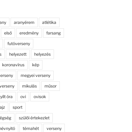
any
aranyérem
atlétika
első
eredmény
farsang
futóverseny
s
helyezett
helyezés
koronavírus
kép
erseny
megyei verseny
verseny
mikulás
műsor
yílt óra
ovi
ovisok
ajz
sport
dégség
szülői értekezlet
névnyitó
témahét
verseny