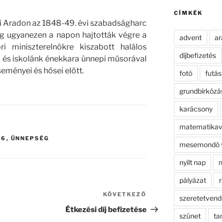
kifejezésre:
CÍMKÉK
i Aradon az 1848-49. évi szabadságharc
ig ugyanezen a napon hajtották végre a
advent
ar
i miniszterelnökre kiszabott halálos
díjbefizetés
ink és iskolánk énekkara ünnepi műsorával
eményei és hősei előtt.
fotó
futás
grundbírkózá
karácsony
matematikav
 6
,
ÜNNEPSÉG
mesemondó 
nyílt nap
n
pályázat
r
KÖVETKEZŐ
Következő
szeretetven
bejegyzés
Étkezési díj befizetése
szünet
ta