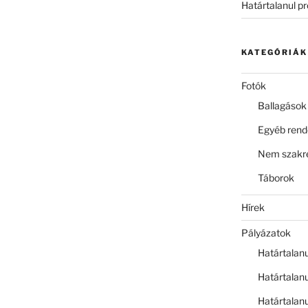
Határtalanul p
KATEGÓRIÁK
Fotók
Ballagások
Egyéb ren
Nem szakre
Táborok
Hírek
Pályázatok
Határtalan
Határtalan
Határtalan