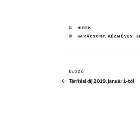
KATEGÓRIÁK
HÍREK
CÍMKÉK
KARÁCSONY
,
KÉZMŰVES
,
S
Bejegyzés
Korábbi
ELŐZŐ
navigáció
bejegyzés
Térítési díj 2019. január 1-től