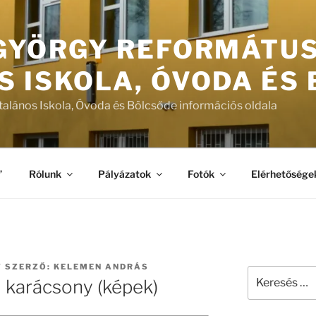
 GYÖRGY REFORMÁTU
S ISKOLA, ÓVODA ÉS
talános Iskola, Óvoda és Bölcsőde információs oldala
”
Rólunk
Pályázatok
Fotók
Elérhetősége
T
SZERZŐ:
KELEMEN ANDRÁS
Keresés
i karácsony (képek)
a
következő