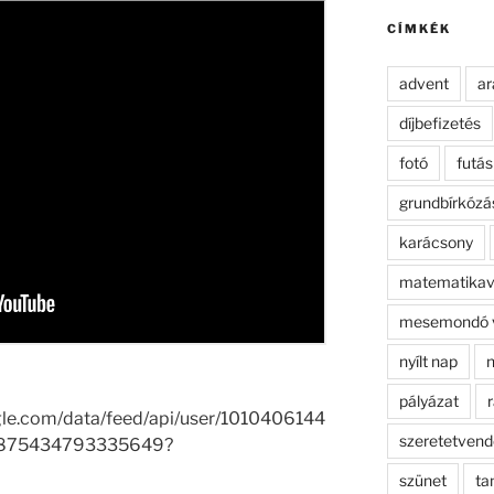
kifejezésre:
CÍMKÉK
advent
ar
díjbefizetés
fotó
futás
grundbírkózá
karácsony
matematikav
mesemondó 
nyílt nap
n
pályázat
r
gle.com/data/feed/api/user/1010406144
szeretetven
7875434793335649?
szünet
ta