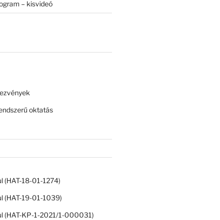
rogram – kisvideó
dezvények
ndszerű oktatás
ul (HAT-18-01-1274)
ul (HAT-19-01-1039)
ul (HAT-KP-1-2021/1-000031)