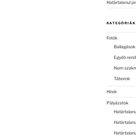
Határtalanul p
KATEGÓRIÁK
Fotók
Ballagások
Egyéb ren
Nem szakre
Táborok
Hírek
Pályázatok
Határtalan
Határtalan
Határtalan