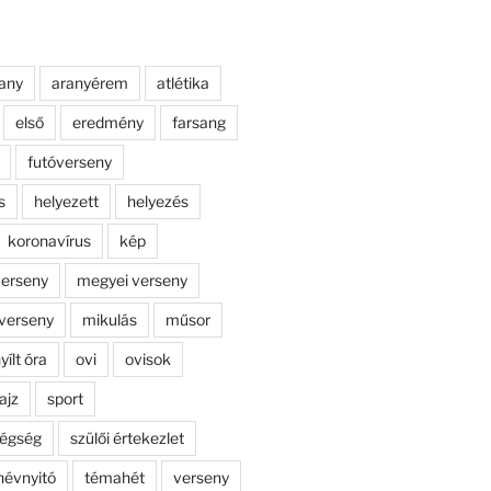
any
aranyérem
atlétika
első
eredmény
farsang
futóverseny
s
helyezett
helyezés
koronavírus
kép
erseny
megyei verseny
verseny
mikulás
műsor
yílt óra
ovi
ovisok
ajz
sport
dégség
szülői értekezlet
névnyitó
témahét
verseny