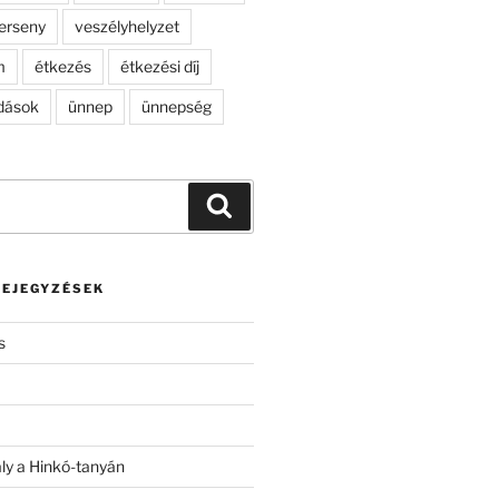
erseny
veszélyhelyzet
m
étkezés
étkezési díj
dások
ünnep
ünnepség
Keresés
BEJEGYZÉSEK
s
ály a Hinkó-tanyán