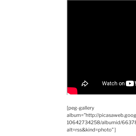
[peg-gallery
album=”http://picasaweb.goo
10642734258/albumid/663
alt=rss&kind=photo” ]