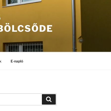
S
 BÖLCSŐDE
k
E-napló
Keresés