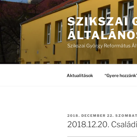
Tartalomhoz
SZIKSZAI
ÁLTALÁNO
Szikszai György Református Ál
Aktualitások
“Gyere hozzánk
BEKÜLDVE:
2018. DECEMBER 22. SZOMBA
2018.12.20. Család