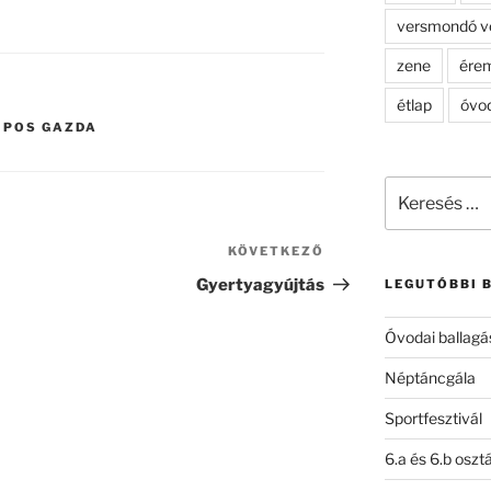
versmondó v
zene
ére
étlap
óvo
IPOS GAZDA
Keresés
a
következő
KÖVETKEZŐ
Következő
kifejezésre:
bejegyzés
Gyertyagyújtás
LEGUTÓBBI 
Óvodai ballagá
Néptáncgála
Sportfesztivál
6.a és 6.b oszt