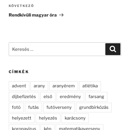
Következő
KÖVETKEZŐ
bejegyzés
Rendkívüli magyar óra
Keresés
Keresé
a
következő
kifejezésre:
CÍMKÉK
advent
arany
aranyérem
atlétika
díjbefizetés
első
eredmény
farsang
fotó
futás
futóverseny
grundbírkózás
helyezett
helyezés
karácsony
koronavírus
kép
matematikaverseny