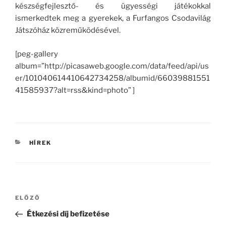
készségfejlesztő- és ügyességi játékokkal
ismerkedtek meg a gyerekek, a Furfangos Csodavilág
Játszóház közreműködésével.
[peg-gallery
album=”http://picasaweb.google.com/data/feed/api/us
er/101040614410642734258/albumid/66039881551
41585937?alt=rss&kind=photo” ]
KATEGÓRIÁK
HÍREK
Bejegyzés
Korábbi
ELŐZŐ
navigáció
bejegyzés
Étkezési díj befizetése