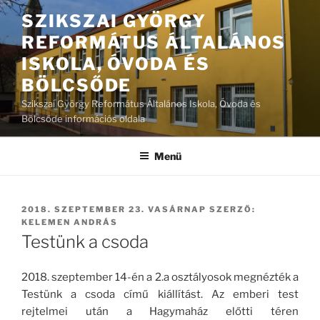
Tartalomhoz
SZIKSZAI GYÖRGY
REFORMÁTUS ÁLTALÁNOS
ISKOLA, ÓVODA ÉS
BÖLCSŐDE
Szikszai György Református Általános Iskola, Óvoda és
Bölcsőde információs oldala
Menü
BEKÜLDVE:
2018. SZEPTEMBER 23. VASÁRNAP
SZERZŐ:
KELEMEN ANDRÁS
Testünk a csoda
2018. szeptember 14-én a 2.a osztályosok megnézték a
Testünk a csoda című kiállítást. Az emberi test
rejtelmei után a Hagymaház előtti téren