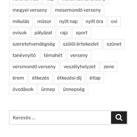
megyei verseny
mesemondó verseny
mikulás
műsor
nyílt nap
nyílt óra
ovi
ovisok
pályázat
rajz
sport
szeretetvendégség
szülői értekezlet
szünet
tanévnyitó
témahét
verseny
versmondó verseny
veszélyhelyzet
zene
érem
étkezés
étkezési díj
étlap
óvodások
ünnep
ünnepség
Keresés
Keresé
a
következő
kifejezésre: