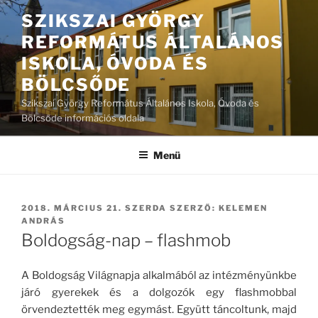
Tartalomhoz
SZIKSZAI GYÖRGY
REFORMÁTUS ÁLTALÁNOS
ISKOLA, ÓVODA ÉS
BÖLCSŐDE
Szikszai György Református Általános Iskola, Óvoda és
Bölcsőde információs oldala
Menü
BEKÜLDVE:
2018. MÁRCIUS 21. SZERDA
SZERZŐ:
KELEMEN
ANDRÁS
Boldogság-nap – flashmob
A Boldogság Világnapja alkalmából az intézményünkbe
járó gyerekek és a dolgozók egy flashmobbal
örvendeztették meg egymást. Együtt táncoltunk, majd