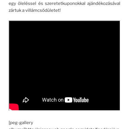
egy öleléssel és szeretetkuponokkal ajándékozásával
zártuk a villámcsődületet!
[peg-gallery