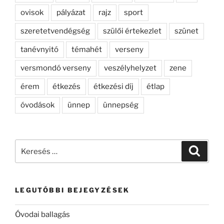
ovisok
pályázat
rajz
sport
szeretetvendégség
szülői értekezlet
szünet
tanévnyitó
témahét
verseny
versmondó verseny
veszélyhelyzet
zene
érem
étkezés
étkezési díj
étlap
óvodások
ünnep
ünnepség
Keresés
Keresé
a
következő
kifejezésre:
LEGUTÓBBI BEJEGYZÉSEK
Óvodai ballagás