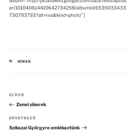
album=”http://picasaweb.google.com/data/feed/api/us
er/101040614410642734258/albumid/6535033433
730793793?alt=rss&kind=photo” ]
KATEGÓRIÁK
HÍREK
Bejegyzés
Korábbi
ELŐZŐ
navigáció
bejegyzés
Zenei sikerek
Következő
KÖVETKEZŐ
bejegyzés
Szikszai Györgyre emlékeztünk