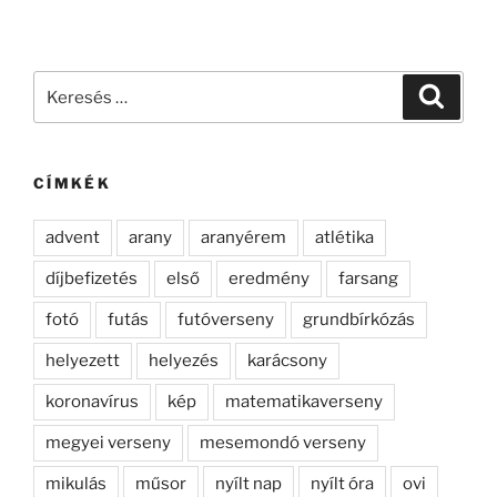
Keresés
Keresé
a
következő
kifejezésre:
CÍMKÉK
advent
arany
aranyérem
atlétika
díjbefizetés
első
eredmény
farsang
fotó
futás
futóverseny
grundbírkózás
helyezett
helyezés
karácsony
koronavírus
kép
matematikaverseny
megyei verseny
mesemondó verseny
mikulás
műsor
nyílt nap
nyílt óra
ovi