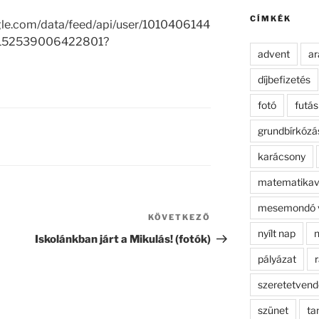
kifejezésre:
CÍMKÉK
gle.com/data/feed/api/user/1010406144
4152539006422801?
advent
ar
díjbefizetés
fotó
futás
grundbírkózá
karácsony
matematikav
mesemondó 
KÖVETKEZŐ
Következő
nyílt nap
n
bejegyzés
Iskolánkban járt a Mikulás! (fotók)
pályázat
r
szeretetven
szünet
ta