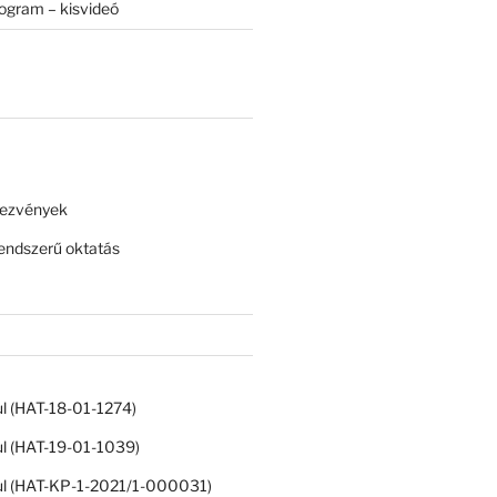
rogram – kisvideó
dezvények
ndszerű oktatás
ul (HAT-18-01-1274)
ul (HAT-19-01-1039)
ul (HAT-KP-1-2021/1-000031)