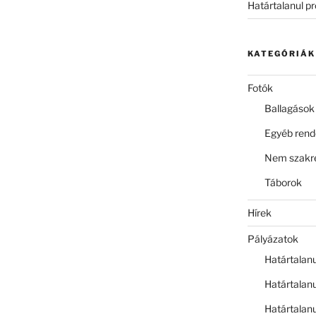
Határtalanul p
KATEGÓRIÁK
Fotók
Ballagások
Egyéb ren
Nem szakre
Táborok
Hírek
Pályázatok
Határtalan
Határtalan
Határtalan