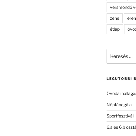
versmondó v
zene
ére
étlap
óvo
Keresés
a
következő
kifejezésre:
LEGUTÓBBI 
Óvodai ballagá
Néptáncgála
Sportfesztivál
6.a és 6.b oszt