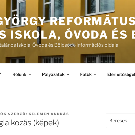
 GYÖRGY REFORMÁTU
S ISKOLA, ÓVODA ÉS
talános Iskola, Óvoda és Bölcsőde információs oldala
”
Rólunk
Pályázatok
Fotók
Elérhetősége
TÖK
SZERZŐ:
KELEMEN ANDRÁS
Keresés
glalkozás (képek)
a
következő