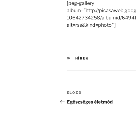
[peg-gallery
album=”http://picasaweb.goo
10642734258/albumid/649
alt=rss&kind=photo” ]
KATEGÓRIÁK
HÍREK
Bejegyzés
Korábbi
ELŐZŐ
navigáció
bejegyzés
Egészséges életmód