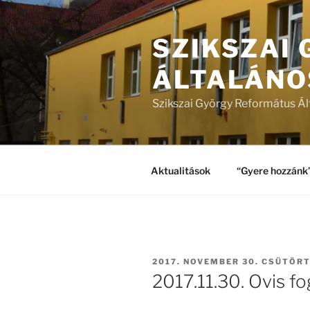
Tartalomhoz
SZIKSZAI
ÁLTALÁNO
Szikszai György Református Ál
Aktualitások
“Gyere hozzánk
BEKÜLDVE:
2017. NOVEMBER 30. CSÜTÖR
2017.11.30. Ovis fo