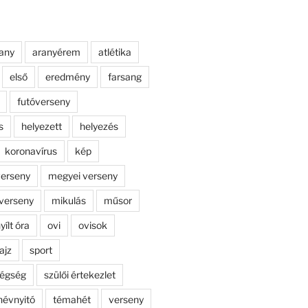
any
aranyérem
atlétika
első
eredmény
farsang
futóverseny
s
helyezett
helyezés
koronavírus
kép
erseny
megyei verseny
verseny
mikulás
műsor
yílt óra
ovi
ovisok
ajz
sport
dégség
szülői értekezlet
névnyitó
témahét
verseny