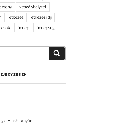
erseny
veszélyhelyzet
m
étkezés
étkezési díj
dások
ünnep
ünnepség
Keresés
BEJEGYZÉSEK
s
ály a Hinkó-tanyán