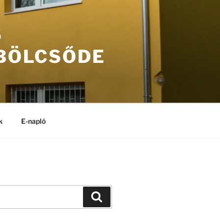
S
 BÖLCSŐDE
k
E-napló
Keresés