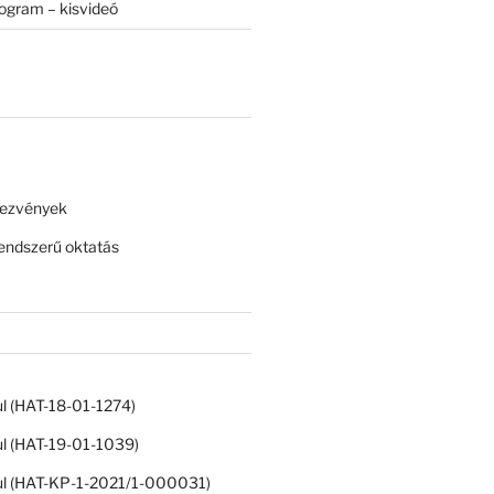
rogram – kisvideó
dezvények
ndszerű oktatás
ul (HAT-18-01-1274)
ul (HAT-19-01-1039)
ul (HAT-KP-1-2021/1-000031)