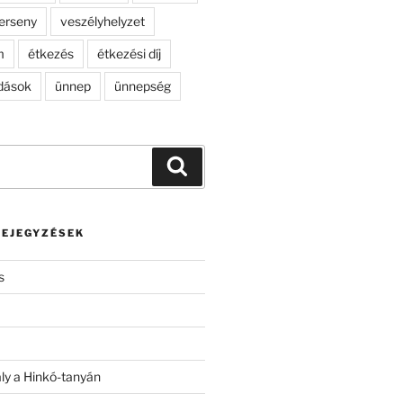
erseny
veszélyhelyzet
m
étkezés
étkezési díj
dások
ünnep
ünnepség
Keresés
BEJEGYZÉSEK
s
ály a Hinkó-tanyán