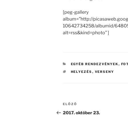
[peg-gallery
album=”http://picasaweb.goo
10642734258/albumid/648
alt=rss&kind=photo” ]
KATEGÓRIÁK
EGYÉB RENDEZVÉNYEK
,
FO
CÍMKÉK
HELYEZÉS
,
VERSENY
Bejegyzés
Korábbi
ELŐZŐ
navigáció
bejegyzés
2017. október 23.