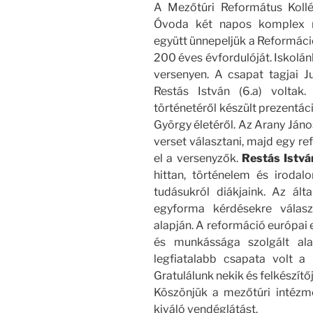
A Mezőtúri Református Kollé
Óvoda két napos komplex mű
együtt ünnepeljük a Reformáci
200 éves évfordulóját. Iskolán
versenyen. A csapat tagjai J
Restás István (6.a) voltak
történetéről készült prezentáci
György életéről. Az Arany Jáno
verset választani, majd egy re
el a versenyzők.
Restás Istvá
hittan, történelem és irodal
tudásukról diákjaink. Az ált
egyforma kérdésekre válasz
alapján. A reformáció európai
és munkássága szolgált al
legfiatalabb csapata volt a
Gratulálunk nekik és felkészít
Köszönjük a mezőtúri intéz
kiváló vendéglátást.