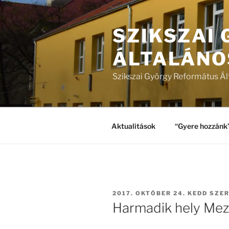
Tartalomhoz
SZIKSZAI
ÁLTALÁNO
Szikszai György Református Ál
Aktualitások
“Gyere hozzánk
BEKÜLDVE:
2017. OKTÓBER 24. KEDD
SZER
Harmadik hely Me