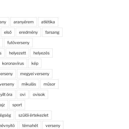
any
aranyérem
atlétika
első
eredmény
farsang
futóverseny
s
helyezett
helyezés
koronavírus
kép
erseny
megyei verseny
verseny
mikulás
műsor
yílt óra
ovi
ovisok
ajz
sport
dégség
szülői értekezlet
névnyitó
témahét
verseny