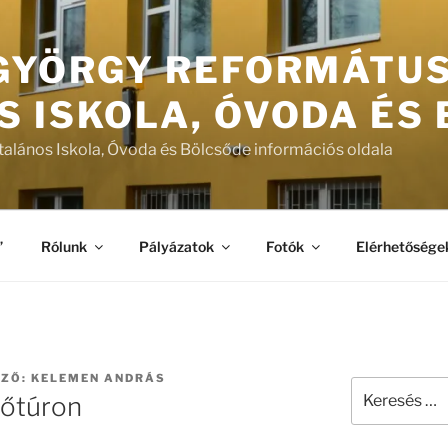
 GYÖRGY REFORMÁTU
S ISKOLA, ÓVODA ÉS
talános Iskola, Óvoda és Bölcsőde információs oldala
”
Rólunk
Pályázatok
Fotók
Elérhetősége
ZŐ:
KELEMEN ANDRÁS
Keresés
zőtúron
a
következő