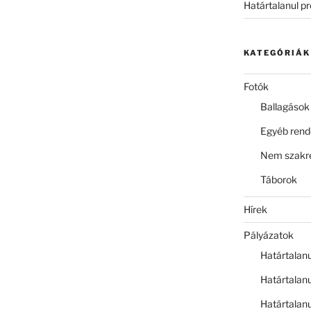
Határtalanul p
KATEGÓRIÁK
Fotók
Ballagások
Egyéb ren
Nem szakre
Táborok
Hírek
Pályázatok
Határtalan
Határtalan
Határtalan