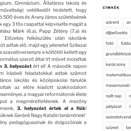
kifejezésre:
gium, Gimnázium, Általános Iskola és
CÍMKÉK
veltségi vetélkedőt hirdetett, hogy
ó 500 éves és Arany János születésének
advent
ar
k egy 3 fős csapattal képviselte magát a
uhász Márk (6.a), Papp Zétény (7.a) és
díjbefizetés
. Előzetes felkészülés után iskolánk
fotó
futás
ót adtak elő, majd egy jelenetet Szikszai
s szavalóversenyre a költőtől kellett egy
grundbírkózá
formátus szerző által írt művet mondtak
karácsony
n 3. helyezést
ért el! A második napon
om írásbeli feladatokkal adtak számot
matematikav
alános iskolás és középiskolai tanulók
mesemondó 
oltak az előre kiadott szakirodalom
 eseményei, a magyar reformátorok élete
nyílt nap
n
apul a megmérettetésnek. A mezőny
pályázat
r
 mienk,
3. helyezést értek el a fiúk
!
őjüknek Geráné Nagy Katalin tanárnőnek!
szeretetven
mény pedagógusainak és dolgozóinak a
szünet
ta