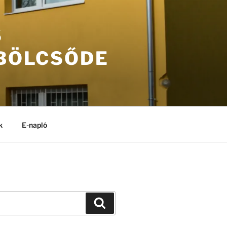
S
 BÖLCSŐDE
k
E-napló
Keresés