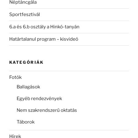
Néptáncgála
Sportfesztivál
6.a és 6.b osztály a Hinkó-tanyán
Határtalanul program – kisvideó
KATEGÓRIÁK
Fotók
Ballagások
Egyéb rendezvények
Nem szakrendszerű oktatás
Táborok
Hírek