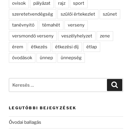
ovisok
pályázat
rajz
sport
szeretetvendégség
szülői értekezlet
szünet
tanévnyitó
témahét
verseny
versmondó verseny
veszélyhelyzet
zene
érem
étkezés
étkezési díj
étlap
óvodások
ünnep
ünnepség
Keresés
Keresé
a
következő
kifejezésre:
LEGUTÓBBI BEJEGYZÉSEK
Óvodai ballagás