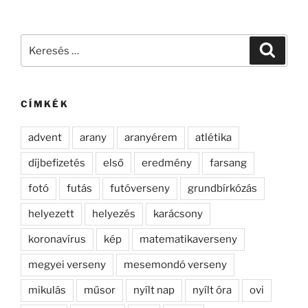
Keresés
Keresé
a
következő
kifejezésre:
CÍMKÉK
advent
arany
aranyérem
atlétika
díjbefizetés
első
eredmény
farsang
fotó
futás
futóverseny
grundbírkózás
helyezett
helyezés
karácsony
koronavírus
kép
matematikaverseny
megyei verseny
mesemondó verseny
mikulás
műsor
nyílt nap
nyílt óra
ovi