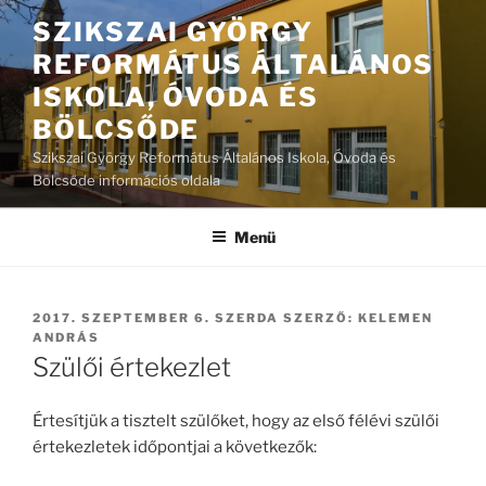
Tartalomhoz
SZIKSZAI GYÖRGY
REFORMÁTUS ÁLTALÁNOS
ISKOLA, ÓVODA ÉS
BÖLCSŐDE
Szikszai György Református Általános Iskola, Óvoda és
Bölcsőde információs oldala
Menü
BEKÜLDVE:
2017. SZEPTEMBER 6. SZERDA
SZERZŐ:
KELEMEN
ANDRÁS
Szülői értekezlet
Értesítjük a tisztelt szülőket, hogy az első félévi szülői
értekezletek időpontjai a következők: