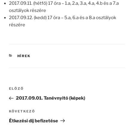
2017.09.11. (hétfő) 17 óra – 1.a, 2.a, 3.a, 4.a, 4.b és a 7.a
osztályok részére
2017.09.12. (kedd) 17 óra – 5.a, 6.a és a 8.a osztályok
részére
KATEGÓRIÁK
HÍREK
Bejegyzés
Korábbi
ELŐZŐ
navigáció
bejegyzés
2017.09.01. Tanévnyitó (képek)
Következő
KÖVETKEZŐ
bejegyzés
Étkezési díj befizetése