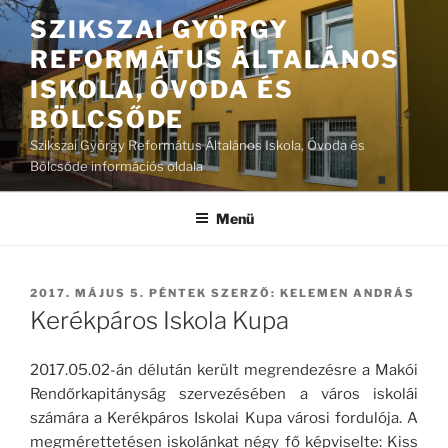
Tartalomhoz
SZIKSZAI GYÖRGY
REFORMÁTUS ÁLTALÁNOS
ISKOLA, ÓVODA ÉS
BÖLCSŐDE
Szikszai György Református Általános Iskola, Óvoda és
Bölcsőde információs oldala
Menü
BEKÜLDVE:
2017. MÁJUS 5. PÉNTEK
SZERZŐ:
KELEMEN ANDRÁS
Kerékpáros Iskola Kupa
2017.05.02-án délután került megrendezésre a Makói
Rendőrkapitányság szervezésében a város iskolái
számára a Kerékpáros Iskolai Kupa városi fordulója. A
megmérettetésen iskolánkat négy fő képviselte: Kiss