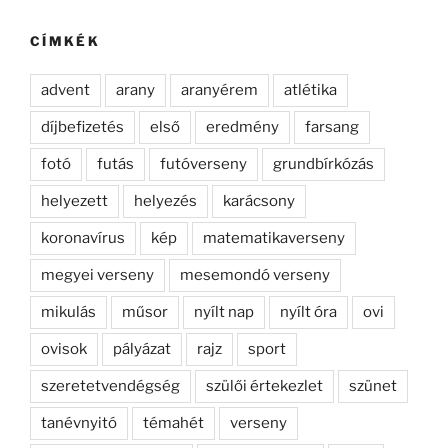
kifejezésre:
CÍMKÉK
advent
arany
aranyérem
atlétika
díjbefizetés
első
eredmény
farsang
fotó
futás
futóverseny
grundbírkózás
helyezett
helyezés
karácsony
koronavírus
kép
matematikaverseny
megyei verseny
mesemondó verseny
mikulás
műsor
nyílt nap
nyílt óra
ovi
ovisok
pályázat
rajz
sport
szeretetvendégség
szülői értekezlet
szünet
tanévnyitó
témahét
verseny