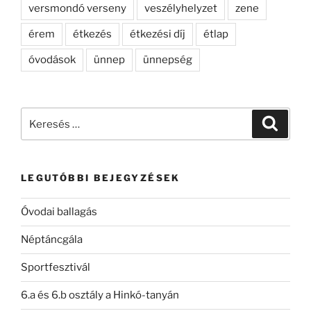
versmondó verseny
veszélyhelyzet
zene
érem
étkezés
étkezési díj
étlap
óvodások
ünnep
ünnepség
Keresés
Keresé
a
következő
kifejezésre:
LEGUTÓBBI BEJEGYZÉSEK
Óvodai ballagás
Néptáncgála
Sportfesztivál
6.a és 6.b osztály a Hinkó-tanyán