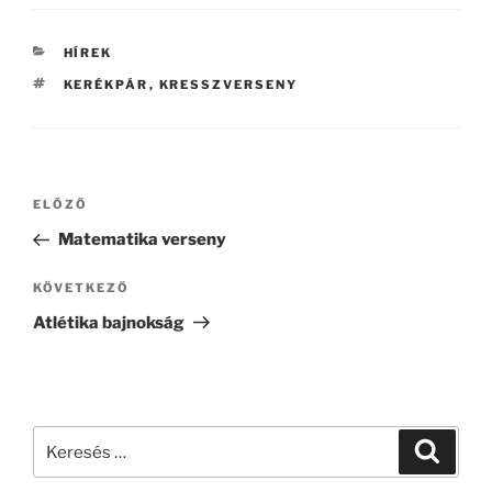
KATEGÓRIÁK
HÍREK
CÍMKÉK
KERÉKPÁR
,
KRESSZVERSENY
Bejegyzés
Korábbi
ELŐZŐ
navigáció
bejegyzés
Matematika verseny
Következő
KÖVETKEZŐ
bejegyzés
Atlétika bajnokság
Keresés
Keresé
a
következő