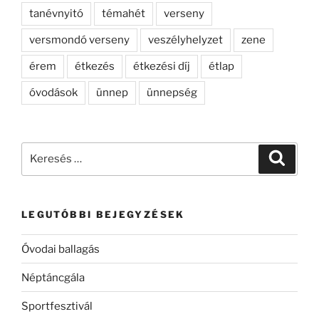
tanévnyitó
témahét
verseny
versmondó verseny
veszélyhelyzet
zene
érem
étkezés
étkezési díj
étlap
óvodások
ünnep
ünnepség
Keresés
Keresé
a
következő
kifejezésre:
LEGUTÓBBI BEJEGYZÉSEK
Óvodai ballagás
Néptáncgála
Sportfesztivál