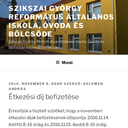
Tartalomhoz
SZIKSZAI GYÖRGY
REFORMÁTUS ÁLTALÁNOS
ISKOLA, ÓVODA ÉS
BÖLCSŐDE
Szikszai György Református Általános Iskola, Óvoda és
Bölcsőde információs oldala
Menü
BEKÜLDVE:
2016. NOVEMBER 8. KEDD
SZERZŐ:
KELEMEN
ANDRÁS
Étkezési díj befizetése
Értesítjük a tisztelt szülőket, hogy a novemberi
étkezési díjak befizetésének időpontja: 2016.11.14.
(hétfő) 8-16 óráig és 2016.11.15. (kedd) 8-16 óráig.