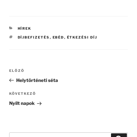
KATEGÓRIÁK
HÍREK
CÍMKÉK
DÍJBEFIZETÉS
,
EBÉD
,
ÉTKEZÉSI DÍJ
Bejegyzés
Korábbi
ELŐZŐ
navigáció
bejegyzés
Helytörténeti séta
Következő
KÖVETKEZŐ
bejegyzés
Nyílt napok
Keresés