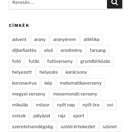
Keresé
a
következő
kifejezésre:
CÍMKÉK
advent
arany
aranyérem
atlétika
díjbefizetés
első
eredmény
farsang
fotó
futás
futóverseny
grundbírkózás
helyezett
helyezés
karácsony
koronavírus
kép
matematikaverseny
megyei verseny
mesemondó verseny
mikulás
műsor
nyílt nap
nyílt óra
ovi
ovisok
pályázat
rajz
sport
szeretetvendégség
szülői értekezlet
szünet