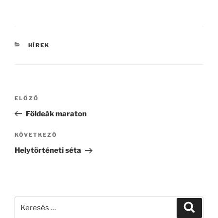
KATEGÓRIÁK
HÍREK
Bejegyzés
Korábbi
ELŐZŐ
navigáció
bejegyzés
Földeák maraton
Következő
KÖVETKEZŐ
bejegyzés
Helytörténeti séta
Keresés
Keresé
a