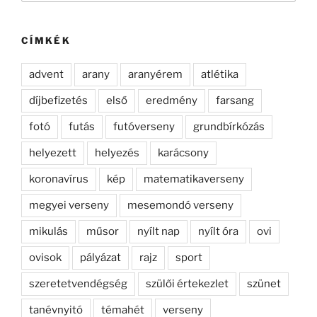
következő
kifejezésre:
CÍMKÉK
advent
arany
aranyérem
atlétika
díjbefizetés
első
eredmény
farsang
fotó
futás
futóverseny
grundbírkózás
helyezett
helyezés
karácsony
koronavírus
kép
matematikaverseny
megyei verseny
mesemondó verseny
mikulás
műsor
nyílt nap
nyílt óra
ovi
ovisok
pályázat
rajz
sport
szeretetvendégség
szülői értekezlet
szünet
tanévnyitó
témahét
verseny