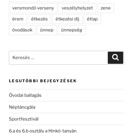
versmondó verseny
veszélyhelyzet
zene
érem
étkezés
étkezési díj
étlap
óvodások
ünnep
ünnepség
Keresés
Keresé
a
következő
kifejezésre:
LEGUTÓBBI BEJEGYZÉSEK
Óvodai ballagás
Néptáncgála
Sportfesztivál
6.a és 6.b osztály a Hinkó-tanyán