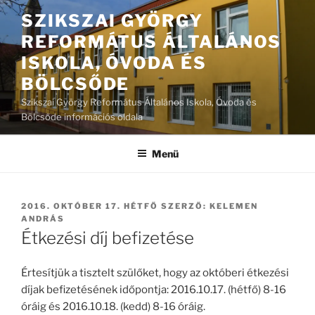
Tartalomhoz
SZIKSZAI GYÖRGY
REFORMÁTUS ÁLTALÁNOS
ISKOLA, ÓVODA ÉS
BÖLCSŐDE
Szikszai György Református Általános Iskola, Óvoda és
Bölcsőde információs oldala
Menü
BEKÜLDVE:
2016. OKTÓBER 17. HÉTFŐ
SZERZŐ:
KELEMEN
ANDRÁS
Étkezési díj befizetése
Értesítjük a tisztelt szülőket, hogy az októberi étkezési
díjak befizetésének időpontja: 2016.10.17. (hétfő) 8-16
óráig és 2016.10.18. (kedd) 8-16 óráig.