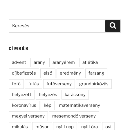
Keresés
Keresé
a
következő
kifejezésre:
CÍMKÉK
advent
arany
aranyérem
atlétika
díjbefizetés
első
eredmény
farsang
fotó
futás
futóverseny
grundbírkózás
helyezett
helyezés
karácsony
koronavírus
kép
matematikaverseny
megyei verseny
mesemondó verseny
mikulás
műsor
nyílt nap
nyílt óra
ovi