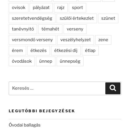
ovisok
pályázat
rajz
sport
szeretetvendégség
szülői értekezlet
szünet
tanévnyitó
témahét
verseny
versmondó verseny
veszélyhelyzet
zene
érem
étkezés
étkezési díj
étlap
óvodások
ünnep
ünnepség
Keresés
Keresé
a
következő
kifejezésre:
LEGUTÓBBI BEJEGYZÉSEK
Óvodai ballagás