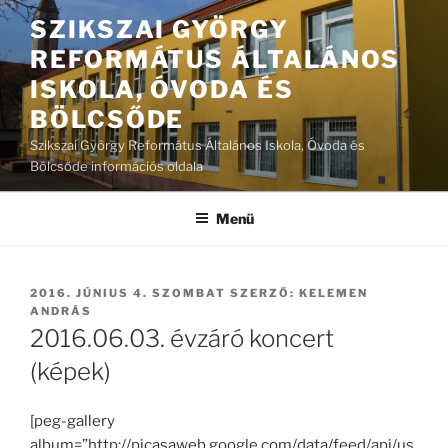
Tartalomhoz
SZIKSZAI GYÖRGY
REFORMÁTUS ÁLTALÁNOS
ISKOLA, ÓVODA ÉS
BÖLCSŐDE
Szikszai György Református Általános Iskola, Óvoda és
Bölcsőde információs oldala
Menü
BEKÜLDVE:
2016. JÚNIUS 4. SZOMBAT
SZERZŐ:
KELEMEN
ANDRÁS
2016.06.03. évzáró koncert
(képek)
[peg-gallery
album=”http://picasaweb.google.com/data/feed/api/us