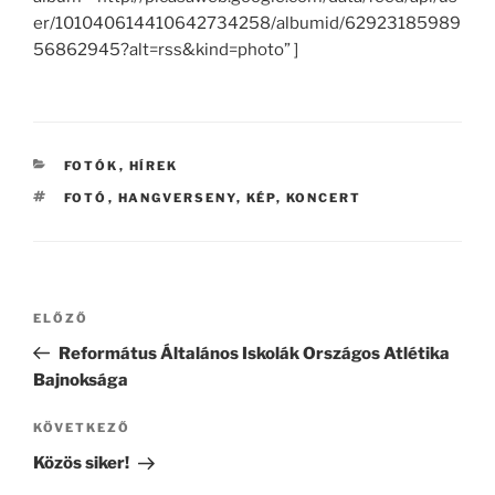
er/101040614410642734258/albumid/62923185989
56862945?alt=rss&kind=photo” ]
KATEGÓRIÁK
FOTÓK
,
HÍREK
CÍMKÉK
FOTÓ
,
HANGVERSENY
,
KÉP
,
KONCERT
Bejegyzés
Korábbi
ELŐZŐ
navigáció
bejegyzés
Református Általános Iskolák Országos Atlétika
Bajnoksága
Következő
KÖVETKEZŐ
bejegyzés
Közös siker!