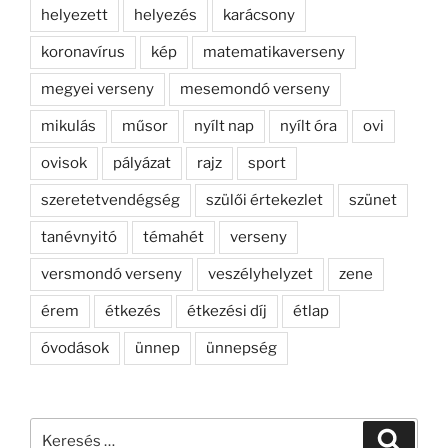
helyezett
helyezés
karácsony
koronavírus
kép
matematikaverseny
megyei verseny
mesemondó verseny
mikulás
műsor
nyílt nap
nyílt óra
ovi
ovisok
pályázat
rajz
sport
szeretetvendégség
szülői értekezlet
szünet
tanévnyitó
témahét
verseny
versmondó verseny
veszélyhelyzet
zene
érem
étkezés
étkezési díj
étlap
óvodások
ünnep
ünnepség
Keresés
Keresé