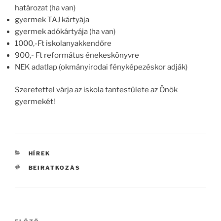
határozat (ha van)
gyermek TAJ kártyája
gyermek adókártyája (ha van)
1000,-Ft iskolanyakkendőre
900,- Ft református énekeskönyvre
NEK adatlap (okmányirodai fényképezéskor adják)
Szeretettel várja az iskola tantestülete az Önök
gyermekét!
KATEGÓRIÁK
HÍREK
CÍMKÉK
BEIRATKOZÁS
Bejegyzés