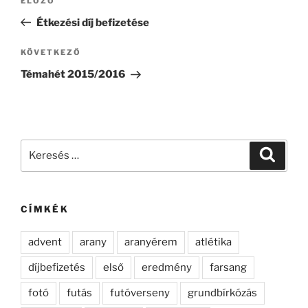
Korábbi
ELŐZŐ
navigáció
bejegyzés
Étkezési díj befizetése
Következő
KÖVETKEZŐ
bejegyzés
Témahét 2015/2016
Keresés
Keresé
a
következő
kifejezésre:
CÍMKÉK
advent
arany
aranyérem
atlétika
díjbefizetés
első
eredmény
farsang
fotó
futás
futóverseny
grundbírkózás