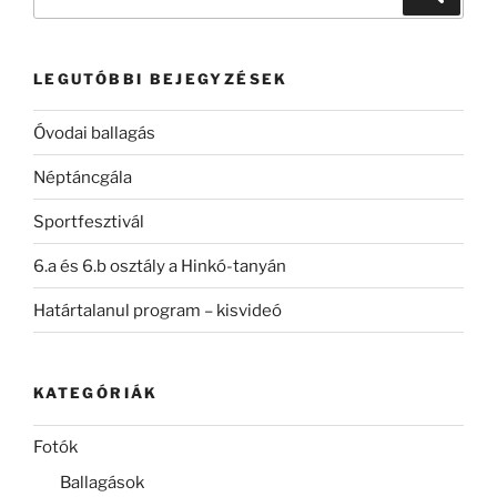
a
következő
kifejezésre:
LEGUTÓBBI BEJEGYZÉSEK
Óvodai ballagás
Néptáncgála
Sportfesztivál
6.a és 6.b osztály a Hinkó-tanyán
Határtalanul program – kisvideó
KATEGÓRIÁK
Fotók
Ballagások