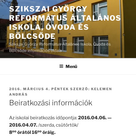
Tartalomhoz
SZIKSZAI GYÖRGY
REFORMÁTUS ÁLTALÁNOS
ISKOLA, ÓVODA ÉS
BÖLCSŐDE
Szikszai György Református Általános Iskola, Óvoda és
Bölcsőde információs oldala
Menü
BEKÜLDVE:
2016. MÁRCIUS 4. PÉNTEK
SZERZŐ:
KELEMEN
ANDRÁS
Beiratkozási információk
Az iskolai beiratkozás időpontja:
2016.04.06. —
2016.04.07.
/szerda, csütörtök/
oo
oo
8
órától 16
óráig.