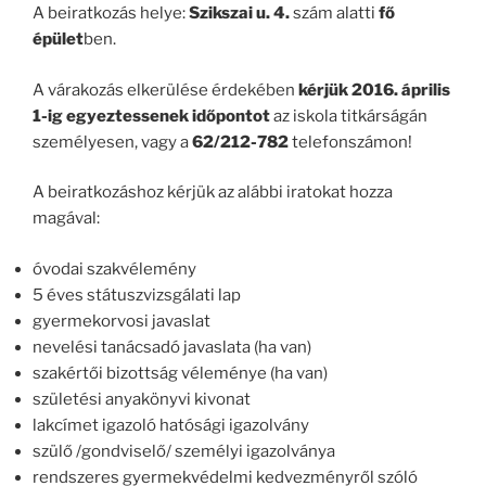
A beiratkozás helye:
Szikszai u. 4.
szám alatti
fő
épület
ben.
A várakozás elkerülése érdekében
kérjük 2016. április
1-ig egyeztessenek időpontot
az iskola titkárságán
személyesen, vagy a
62/212-782
telefonszámon!
A beiratkozáshoz kérjük az alábbi iratokat hozza
magával:
óvodai szakvélemény
5 éves státuszvizsgálati lap
gyermekorvosi javaslat
nevelési tanácsadó javaslata (ha van)
szakértői bizottság véleménye (ha van)
születési anyakönyvi kivonat
lakcímet igazoló hatósági igazolvány
szülő /gondviselő/ személyi igazolványa
rendszeres gyermekvédelmi kedvezményről szóló