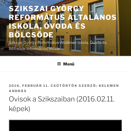
Tartalomhoz
SZIKSZAI GYÖRGY
REFORMÁTUS ÁLTALÁNOS
ISKOLA, ÓVODA ÉS
BÖLCSŐDE
Szikszai György Református Általános Iskola, Óvoda és
Bölcsőde információs oldala
Menü
BEKÜLDVE:
2016. FEBRUÁR 11. CSÜTÖRTÖK
SZERZŐ:
KELEMEN
ANDRÁS
Ovisok a Szikszaiban (2016.02.11.
képek)