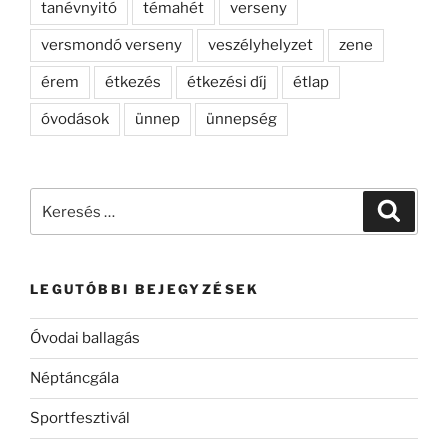
tanévnyitó
témahét
verseny
versmondó verseny
veszélyhelyzet
zene
érem
étkezés
étkezési díj
étlap
óvodások
ünnep
ünnepség
Keresés
Keresé
a
következő
kifejezésre:
LEGUTÓBBI BEJEGYZÉSEK
Óvodai ballagás
Néptáncgála
Sportfesztivál