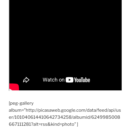
[peg-gallery
album=”http://picasaweb.google.com/data/feed/api/us
er/101040614410642734258/albumid/6249985008
667111281?alt=rss&kind=photo” ]