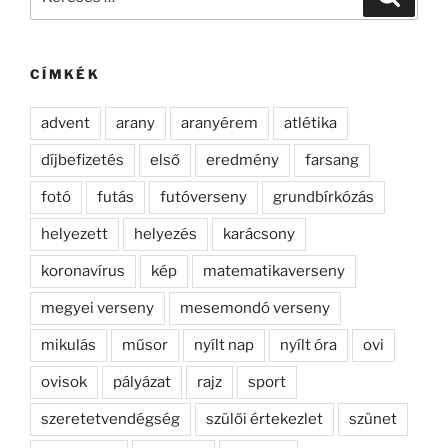
a
következő
kifejezésre:
CÍMKÉK
advent
arany
aranyérem
atlétika
díjbefizetés
első
eredmény
farsang
fotó
futás
futóverseny
grundbírkózás
helyezett
helyezés
karácsony
koronavírus
kép
matematikaverseny
megyei verseny
mesemondó verseny
mikulás
műsor
nyílt nap
nyílt óra
ovi
ovisok
pályázat
rajz
sport
szeretetvendégség
szülői értekezlet
szünet