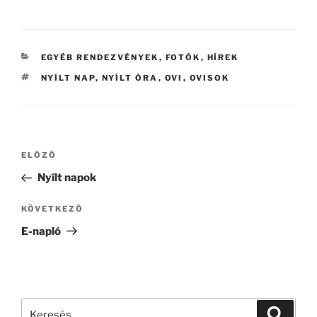
KATEGÓRIÁK
EGYÉB RENDEZVÉNYEK
,
FOTÓK
,
HÍREK
CÍMKÉK
NYÍLT NAP
,
NYÍLT ÓRA
,
OVI
,
OVISOK
Bejegyzés
Korábbi
ELŐZŐ
navigáció
bejegyzés
Nyílt napok
Következő
KÖVETKEZŐ
bejegyzés
E-napló
Keresés
Keresé