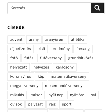
Keresés
Keresé
a
következő
kifejezésre:
CÍMKÉK
advent
arany
aranyérem
atlétika
díjbefizetés
első
eredmény
farsang
fotó
futás
futóverseny
grundbírkózás
helyezett
helyezés
karácsony
koronavírus
kép
matematikaverseny
megyei verseny
mesemondó verseny
mikulás
műsor
nyílt nap
nyílt óra
ovi
ovisok
pályázat
rajz
sport