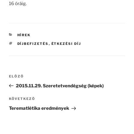
16 óráig.
KATEGÓRIÁK
HÍREK
CÍMKÉK
DÍJBEFIZETÉS
,
ÉTKEZÉSI DÍJ
Bejegyzés
Korábbi
ELŐZŐ
navigáció
bejegyzés
2015.11.29. Szeretetvendégség (képek)
Következő
KÖVETKEZŐ
bejegyzés
Terematlétika eredmények