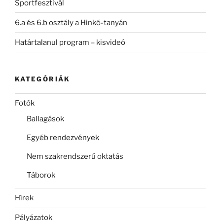
Sportfesztivál
6.a és 6.b osztály a Hinkó-tanyán
Határtalanul program – kisvideó
KATEGÓRIÁK
Fotók
Ballagások
Egyéb rendezvények
Nem szakrendszerű oktatás
Táborok
Hírek
Pályázatok