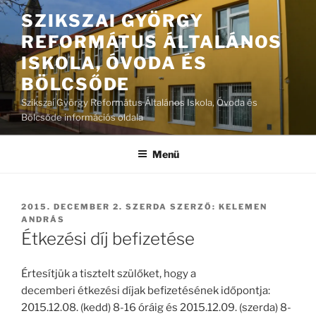
Tartalomhoz
SZIKSZAI GYÖRGY
REFORMÁTUS ÁLTALÁNOS
ISKOLA, ÓVODA ÉS
BÖLCSŐDE
Szikszai György Református Általános Iskola, Óvoda és
Bölcsőde információs oldala
Menü
BEKÜLDVE:
2015. DECEMBER 2. SZERDA
SZERZŐ:
KELEMEN
ANDRÁS
Étkezési díj befizetése
Értesítjük a tisztelt szülőket, hogy a
decemberi étkezési díjak befizetésének időpontja:
2015.12.08. (kedd) 8-16 óráig és 2015.12.09. (szerda) 8-