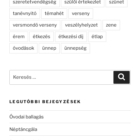
szeretetvendégség
szülői értekezlet
szünet
tanévnyitó
témahét
verseny
versmondó verseny
veszélyhelyzet
zene
érem
étkezés
étkezési díj
étlap
óvodások
ünnep
ünnepség
Keresés
Keresé
a
következő
kifejezésre:
LEGUTÓBBI BEJEGYZÉSEK
Óvodai ballagás
Néptáncgála