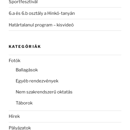
Sportfesztivál
6.a és 6.b osztály a Hinkó-tanyán
Határtalanul program – kisvideó
KATEGÓRIÁK
Fotók
Ballagások
Egyéb rendezvények
Nem szakrendszerű oktatás
Táborok
Hírek
Pályázatok