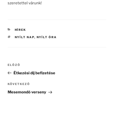
szeretettel várunk!
KATEGÓRIÁK
HÍREK
CÍMKÉK
NYÍLT NAP
,
NYÍLT ÓRA
Bejegyzés
Korábbi
ELŐZŐ
navigáció
bejegyzés
Étkezési díj befizetése
Következő
KÖVETKEZŐ
bejegyzés
Mesemondó verseny