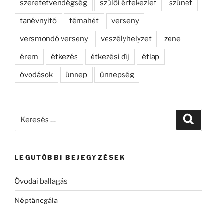
szeretetvendégség
szülői értekezlet
szünet
tanévnyitó
témahét
verseny
versmondó verseny
veszélyhelyzet
zene
érem
étkezés
étkezési díj
étlap
óvodások
ünnep
ünnepség
Keresés
Keresé
a
következő
kifejezésre:
LEGUTÓBBI BEJEGYZÉSEK
Óvodai ballagás
Néptáncgála