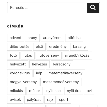
Keresés
Keresé
a
következő
kifejezésre:
CÍMKÉK
advent
arany
aranyérem
atlétika
díjbefizetés
első
eredmény
farsang
fotó
futás
futóverseny
grundbírkózás
helyezett
helyezés
karácsony
koronavírus
kép
matematikaverseny
megyei verseny
mesemondó verseny
mikulás
műsor
nyílt nap
nyílt óra
ovi
ovisok
pályázat
rajz
sport