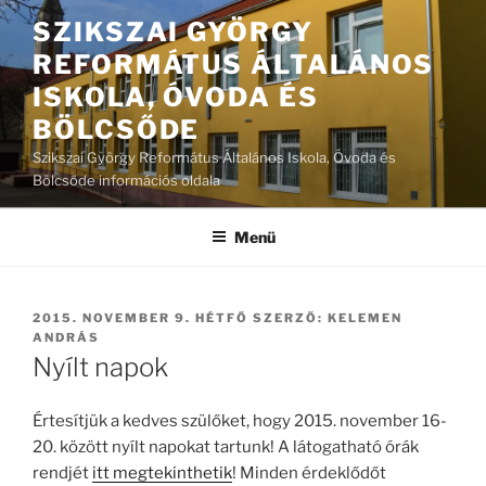
Tartalomhoz
SZIKSZAI GYÖRGY
REFORMÁTUS ÁLTALÁNOS
ISKOLA, ÓVODA ÉS
BÖLCSŐDE
Szikszai György Református Általános Iskola, Óvoda és
Bölcsőde információs oldala
Menü
BEKÜLDVE:
2015. NOVEMBER 9. HÉTFŐ
SZERZŐ:
KELEMEN
ANDRÁS
Nyílt napok
Értesítjük a kedves szülőket, hogy 2015. november 16-
20. között nyílt napokat tartunk! A látogatható órák
rendjét
itt megtekinthetik
! Minden érdeklődőt