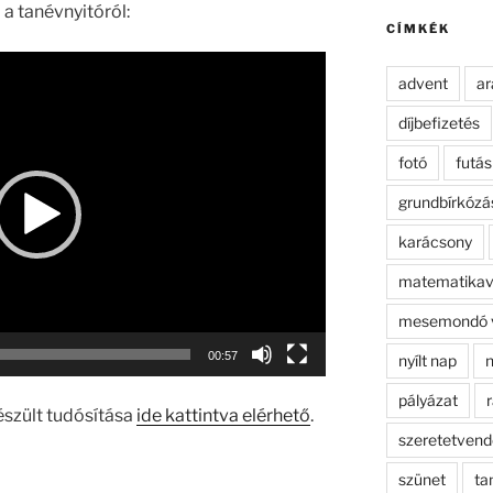
kifejezésre:
 a tanévnyitóról:
CÍMKÉK
advent
ar
díjbefizetés
fotó
futás
grundbírkózá
karácsony
matematikav
mesemondó 
00:57
nyílt nap
n
pályázat
r
szült tudósítása
ide kattintva elérhető
.
szeretetven
szünet
ta