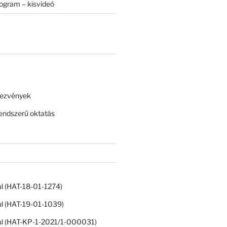
rogram – kisvideó
dezvények
ndszerű oktatás
ul (HAT-18-01-1274)
ul (HAT-19-01-1039)
ul (HAT-KP-1-2021/1-000031)