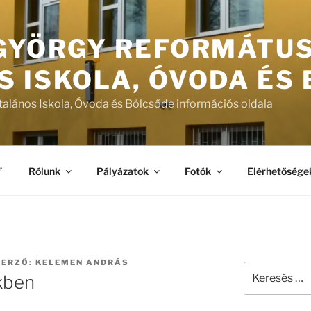
 GYÖRGY REFORMÁTU
S ISKOLA, ÓVODA ÉS
talános Iskola, Óvoda és Bölcsőde információs oldala
”
Rólunk
Pályázatok
Fotók
Elérhetősége
ERZŐ:
KELEMEN ANDRÁS
Keresés
kben
a
következő