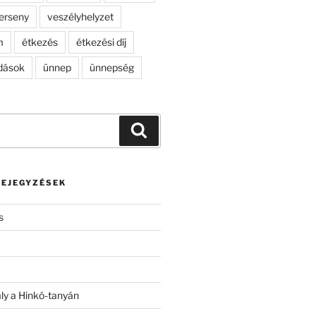
erseny
veszélyhelyzet
m
étkezés
étkezési díj
dások
ünnep
ünnepség
Keresés
BEJEGYZÉSEK
s
ály a Hinkó-tanyán