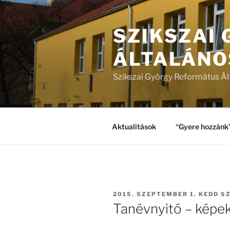
Tartalomhoz
SZIKSZAI
ÁLTALÁNO
Szikszai György Református Ál
Aktualitások
“Gyere hozzánk
BEKÜLDVE:
2015. SZEPTEMBER 1. KEDD
SZ
Tanévnyitó – képe