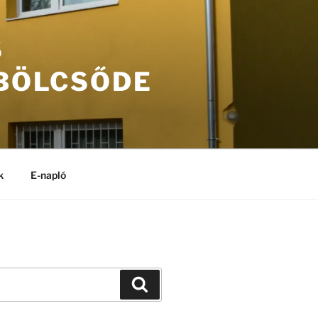
S
 BÖLCSŐDE
k
E-napló
Keresés