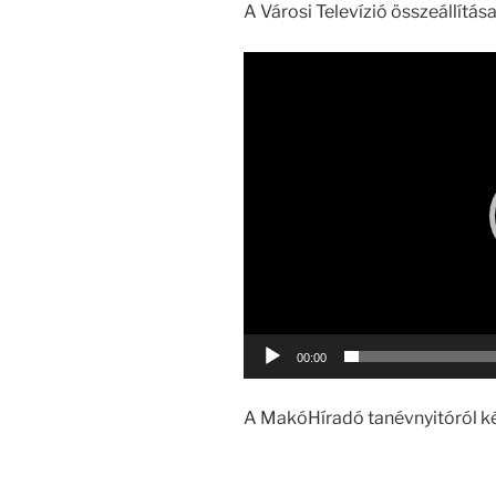
A Városi Televízió összeállítása
Videólejátszó
00:00
A MakóHíradó tanévnyitóról ké