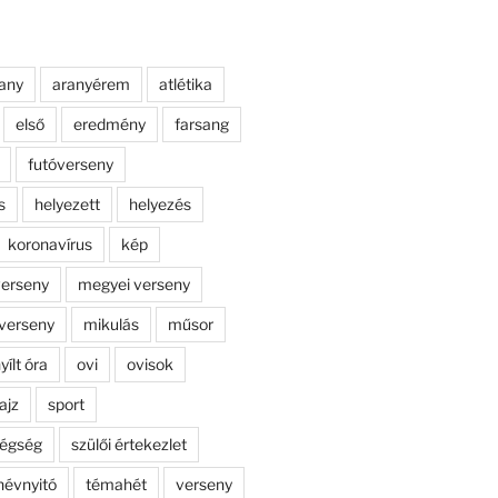
any
aranyérem
atlétika
első
eredmény
farsang
futóverseny
s
helyezett
helyezés
koronavírus
kép
erseny
megyei verseny
verseny
mikulás
műsor
yílt óra
ovi
ovisok
ajz
sport
dégség
szülői értekezlet
névnyitó
témahét
verseny