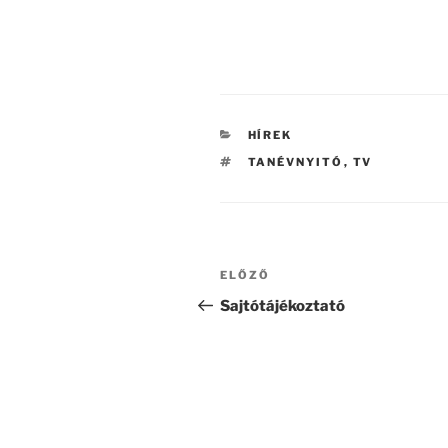
KATEGÓRIÁK
HÍREK
CÍMKÉK
TANÉVNYITÓ
,
TV
Bejegyzés
Korábbi
ELŐZŐ
navigáció
bejegyzés
Sajtótájékoztató