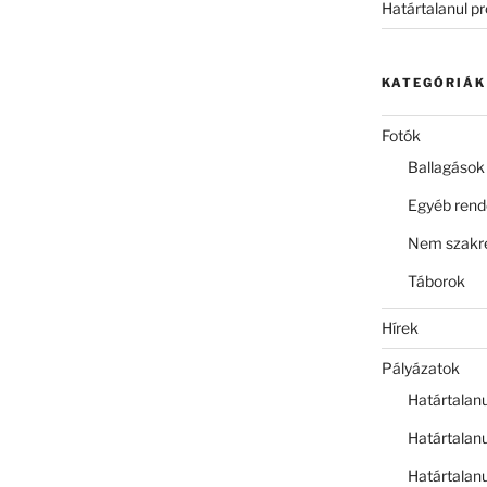
Határtalanul p
KATEGÓRIÁK
Fotók
Ballagások
Egyéb ren
Nem szakre
Táborok
Hírek
Pályázatok
Határtalan
Határtalan
Határtalan