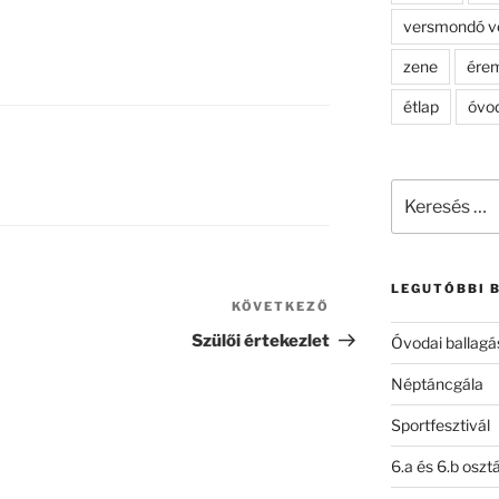
versmondó v
zene
ére
étlap
óvo
Keresés
a
következő
kifejezésre:
LEGUTÓBBI 
KÖVETKEZŐ
Következő
bejegyzés
Szülői értekezlet
Óvodai ballagá
Néptáncgála
Sportfesztivál
6.a és 6.b oszt