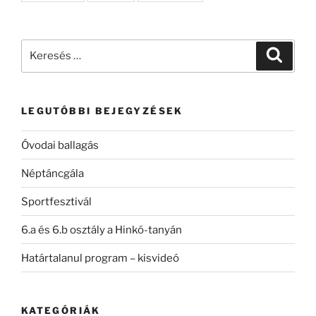
Keresés
Keresé
a
következő
kifejezésre:
LEGUTÓBBI BEJEGYZÉSEK
Óvodai ballagás
Néptáncgála
Sportfesztivál
6.a és 6.b osztály a Hinkó-tanyán
Határtalanul program – kisvideó
KATEGÓRIÁK