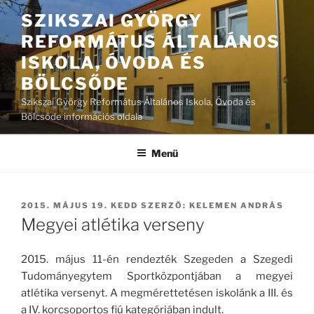
Tartalomhoz
SZIKSZAI GYÖRGY
REFORMÁTUS ÁLTALÁNOS
ISKOLA, ÓVODA ÉS
BÖLCSŐDE
Szikszai György Református Általános Iskola, Óvoda és
Bölcsőde információs oldala
Menü
BEKÜLDVE:
2015. MÁJUS 19. KEDD
SZERZŐ:
KELEMEN ANDRÁS
Megyei atlétika verseny
2015. május 11-én rendezték Szegeden a Szegedi
Tudományegytem Sportközpontjában a megyei
atlétika versenyt. A megmérettetésen iskolánk a III. és
a IV. korcsoportos fiú kategóriában indult.