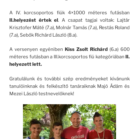
A IV. korcsoportos fiúk 4×1000 méteres futásban
II.helyezést értek el
. A csapat tagjai voltak: Lajtár
Krisztofer Máté (7.a), Molnár Tamás (7.a), Restás Roland
(7.a), Sebők Richárd László (8.a).
A versenyen egyéniben
Kiss Zsolt Richárd
(6.a) 600
méteres futásban a III.korcsoportos fiú kategóriában
II.
helyezett lett.
Gratulálunk és további szép eredményeket kívánunk
tanulóinknak és felkészítő tanáraiknak Majó Ádám és
Mezei László testnevelőknek!