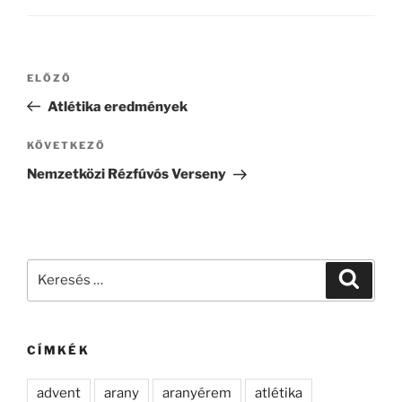
Bejegyzés
Korábbi
ELŐZŐ
navigáció
bejegyzés
Atlétika eredmények
Következő
KÖVETKEZŐ
bejegyzés
Nemzetközi Rézfúvós Verseny
Keresés
Keresé
a
következő
kifejezésre:
CÍMKÉK
advent
arany
aranyérem
atlétika