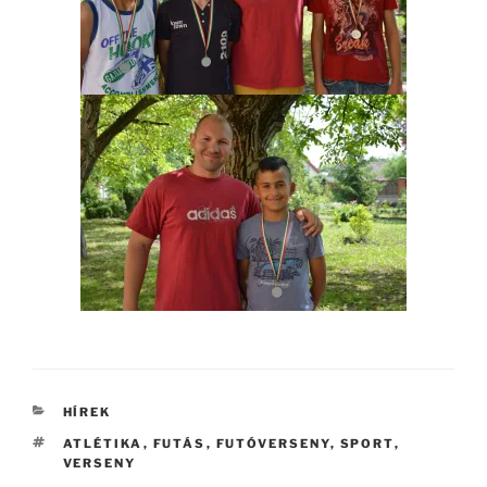
KATEGÓRIÁK
HÍREK
CÍMKÉK
ATLÉTIKA
,
FUTÁS
,
FUTÓVERSENY
,
SPORT
,
VERSENY