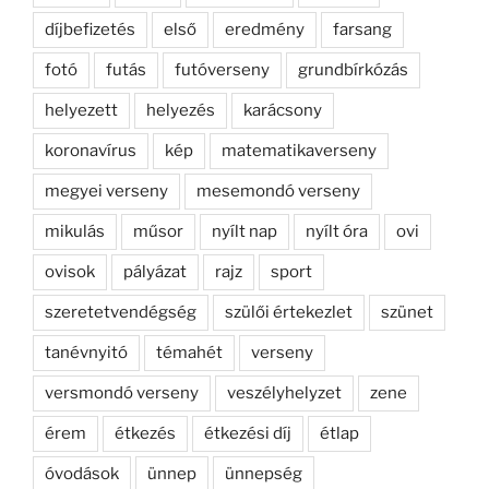
díjbefizetés
első
eredmény
farsang
fotó
futás
futóverseny
grundbírkózás
helyezett
helyezés
karácsony
koronavírus
kép
matematikaverseny
megyei verseny
mesemondó verseny
mikulás
műsor
nyílt nap
nyílt óra
ovi
ovisok
pályázat
rajz
sport
szeretetvendégség
szülői értekezlet
szünet
tanévnyitó
témahét
verseny
versmondó verseny
veszélyhelyzet
zene
érem
étkezés
étkezési díj
étlap
óvodások
ünnep
ünnepség