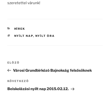
szeretettel várunk!
KATEGÓRIÁK
HÍREK
CÍMKÉK
NYÍLT NAP
,
NYÍLT ÓRA
Bejegyzés
Korábbi
ELŐZŐ
navigáció
bejegyzés
Városi Grundbirkózó Bajnokság felsősöknek
Következő
KÖVETKEZŐ
bejegyzés
Beiskolázási nyílt nap 2015.02.12.