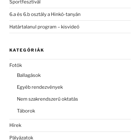
Sportfesztivál
6.a és 6.b osztály a Hinkó-tanyán
Határtalanul program – kisvideó
KATEGÓRIÁK
Fotók
Ballagások
Egyéb rendezvények
Nem szakrendszerű oktatás
Táborok
Hírek
Pályázatok