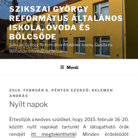
Tartalomhoz
SZIKSZAI GYÖRGY
REFORMÁTUS ÁLTALÁNOS
ISKOLA, ÓVODA ÉS
BÖLCSŐDE
Szikszai György Református Általános Iskola, Óvoda és
Bölcsőde információs oldala
Menü
BEKÜLDVE:
2015. FEBRUÁR 6. PÉNTEK
SZERZŐ:
KELEMEN
ANDRÁS
Nyílt napok
Értesítjük a kedves szülőket, hogy 2015. február 16-20.
között nyílt napokat tartunk! A látogatható órák
rendjét
itt megtekinthetik
! Minden érdeklődőt