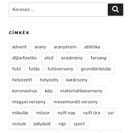
Keresés
Keresé
a
következő
kifejezésre:
CÍMKÉK
advent
arany
aranyérem
atlétika
díjbefizetés
első
eredmény
farsang
fotó
futás
futóverseny
grundbírkózás
helyezett
helyezés
karácsony
koronavírus
kép
matematikaverseny
megyei verseny
mesemondó verseny
mikulás
műsor
nyílt nap
nyílt óra
ovi
ovisok
pályázat
rajz
sport