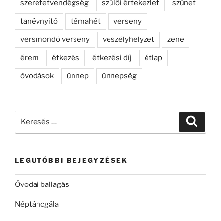
szeretetvendégség
szülői értekezlet
szünet
tanévnyitó
témahét
verseny
versmondó verseny
veszélyhelyzet
zene
érem
étkezés
étkezési díj
étlap
óvodások
ünnep
ünnepség
Keresés
Keresé
a
következő
kifejezésre:
LEGUTÓBBI BEJEGYZÉSEK
Óvodai ballagás
Néptáncgála