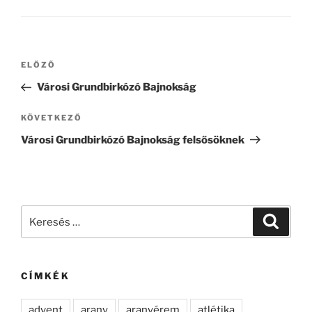
Bejegyzés
Korábbi
ELŐZŐ
navigáció
bejegyzés
Városi Grundbirkózó Bajnokság
Következő
KÖVETKEZŐ
bejegyzés
Városi Grundbirkózó Bajnokság felsősöknek
Keresés
Keresé
a
következő
kifejezésre:
CÍMKÉK
advent
arany
aranyérem
atlétika