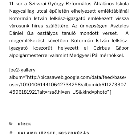
11-kor a Szikszai György Református Általános Iskola
Nagycsillag utcai épületén elhelyezett emléktáblánál
Kotormán István lelkész-igazgató emlékezett vissza
városunk híres szülöttére. Az ünnepségen Asztalos
Dániel 8.a osztályos tanuló mondott verset. A
megemlékezést követően Kotormán István lelkész-
igazgató koszorút helyezett el Czirbus Gábor
alpolgármesterrel valamint Medgyesi Pál mérnökkel.
[pe2-gallery
album=”http://picasaweb.google.com/data/feed/base/
user/101040614410642734258/albumid/611273307
4596181921?alt=rss&hl=en_US&kind=photo” ]
KATEGÓRIÁK
HÍREK
CÍMKÉK
GALAMB JÓZSEF
,
KOSZORÚZÁS