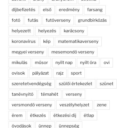
díjbefizetés
első
eredmény
farsang
fotó
futás
futóverseny
grundbírkózás
helyezett
helyezés
karácsony
koronavírus
kép
matematikaverseny
megyei verseny
mesemondó verseny
mikulás
műsor
nyílt nap
nyílt óra
ovi
ovisok
pályázat
rajz
sport
szeretetvendégség
szülői értekezlet
szünet
tanévnyitó
témahét
verseny
versmondó verseny
veszélyhelyzet
zene
érem
étkezés
étkezési díj
étlap
óvodások
ünnep
ünnepség