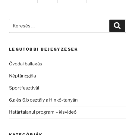
Keresés
Keresé
a
következő
kifejezésre:
LEGUTÓBBI BEJEGYZÉSEK
Óvodai ballagás
Néptáncgála
Sportfesztivál
6.a és 6.b osztály a Hinkó-tanyán
Határtalanul program – kisvideó
KATEGÓRIÁK