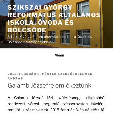
Tartalomhoz
SZIKSZAI GYÖRGY
REFORMÁTUS ÁLTALÁNOS
ISKOLA, ÓVODA ÉS
BÖLCSŐDE
Szikszai György Református Általános Iskola, Óvoda és
Bölcsőde információs oldala
Menü
BEKÜLDVE:
2015. FEBRUÁR 6. PÉNTEK
SZERZŐ:
KELEMEN
ANDRÁS
Galamb Józsefre emlékeztünk
A Galamb József 134. születésnapja alkalmából
rendezett városi megemlékezéssorozaton iskolánk
tanulói is részt vettek. 2015 február 3-án délelőtt fél