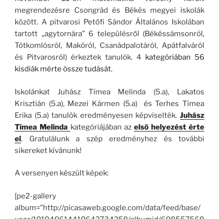
megrendezésre Csongrád és Békés megyei iskolák
között. A pitvarosi Petőfi Sándor Általános Iskolában
tartott „agytornára” 6 településről (
Békéssámsonról,
Tótkomlósról, Makóról, Csanádpalotáról, Apátfalváról
és Pitvarosról) érkeztek tanulók. 4
kategóriában 56
kisdiák mérte össze tudását.
Iskolánkat Juhász Tímea Melinda (5.a), Lakatos
Krisztián (5.a), Mezei Kármen (5.a) és Terhes Tímea
Erika (5.a) tanulók eredményesen képviselték.
Juhász
Tímea Melinda
kategóriájában az
első helyezést érte
el
. Gratulálunk a szép eredményhez és további
sikereket kívánunk!
A versenyen készült képek:
[pe2-gallery
album=”http://picasaweb.google.com/data/feed/base/