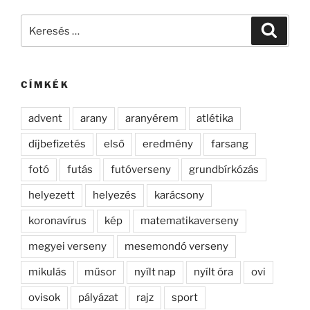
Keresés
Keresé
a
következő
kifejezésre:
CÍMKÉK
advent
arany
aranyérem
atlétika
díjbefizetés
első
eredmény
farsang
fotó
futás
futóverseny
grundbírkózás
helyezett
helyezés
karácsony
koronavírus
kép
matematikaverseny
megyei verseny
mesemondó verseny
mikulás
műsor
nyílt nap
nyílt óra
ovi
ovisok
pályázat
rajz
sport