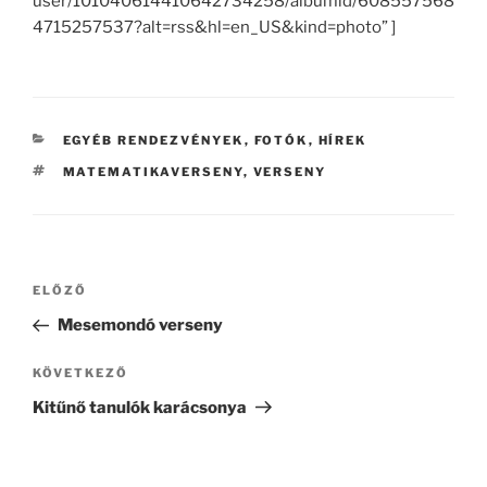
user/101040614410642734258/albumid/608557568
4715257537?alt=rss&hl=en_US&kind=photo” ]
KATEGÓRIÁK
EGYÉB RENDEZVÉNYEK
,
FOTÓK
,
HÍREK
CÍMKÉK
MATEMATIKAVERSENY
,
VERSENY
Bejegyzés
Korábbi
ELŐZŐ
navigáció
bejegyzés
Mesemondó verseny
Következő
KÖVETKEZŐ
bejegyzés
Kitűnő tanulók karácsonya