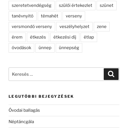
szeretetvendégség
szülői értekezlet
szünet
tanévnyitó
témahét
verseny
versmondó verseny
veszélyhelyzet
zene
érem
étkezés
étkezési díj
étlap
óvodások
ünnep
ünnepség
Keresés
Keresé
a
következő
kifejezésre:
LEGUTÓBBI BEJEGYZÉSEK
Óvodai ballagás
Néptáncgála