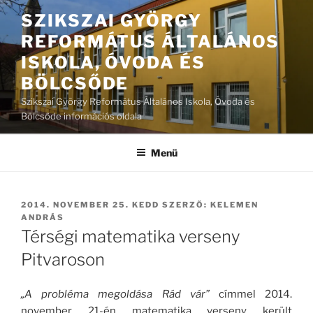
Tartalomhoz
SZIKSZAI GYÖRGY
REFORMÁTUS ÁLTALÁNOS
ISKOLA, ÓVODA ÉS
BÖLCSŐDE
Szikszai György Református Általános Iskola, Óvoda és
Bölcsőde információs oldala
Menü
BEKÜLDVE:
2014. NOVEMBER 25. KEDD
SZERZŐ:
KELEMEN
ANDRÁS
Térségi matematika verseny
Pitvaroson
„A probléma megoldása Rád vár”
címmel 2014.
november 21-én matematika verseny került