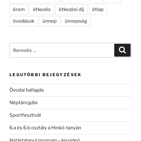
érem
étkezés
étkezési díj
étlap
óvodások
ünnep
ünnepség
Keresés
Keresé
a
következő
kifejezésre:
LEGUTÓBBI BEJEGYZÉSEK
Óvodai ballagás
Néptáncgála
Sportfesztivál
6.a és 6.b osztály a Hinkó-tanyán
Határtalanul program – kisvideó