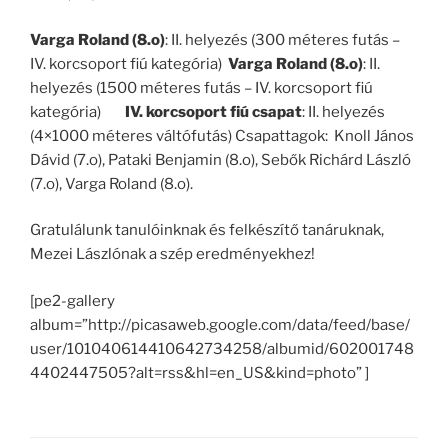
Varga Roland (8.o)
: II. helyezés (300 méteres futás –
IV. korcsoport fiú kategória)
Varga Roland (8.o)
: II.
helyezés (1500 méteres futás – IV. korcsoport fiú
kategória)
IV. korcsoport fiú csapat
: II. helyezés
(4×1000 méteres váltófutás) Csapattagok: Knoll János
Dávid (7.o), Pataki Benjamin (8.o), Sebők Richárd László
(7.o), Varga Roland (8.o).
Gratulálunk tanulóinknak és felkészítő tanáruknak,
Mezei Lászlónak a szép eredményekhez!
[pe2-gallery
album=”http://picasaweb.google.com/data/feed/base/
user/101040614410642734258/albumid/602001748
4402447505?alt=rss&hl=en_US&kind=photo” ]