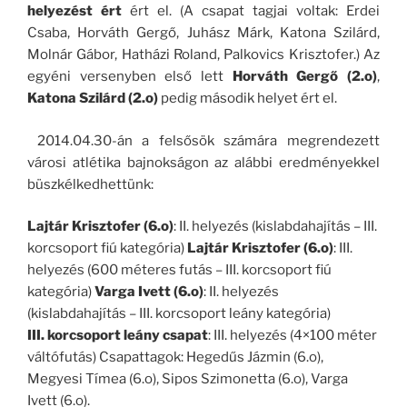
helyezést ért
ért el. (A csapat tagjai voltak: Erdei
Csaba, Horváth Gergő, Juhász Márk, Katona Szilárd,
Molnár Gábor, Hatházi Roland, Palkovics Krisztofer.) Az
egyéni versenyben első lett
Horváth Gergő (2.o)
,
Katona Szilárd (2.o)
pedig második helyet ért el.
2014.04.30-án a felsősök számára megrendezett
városi atlétika bajnokságon az alábbi eredményekkel
büszkélkedhettünk:
Lajtár Krisztofer (6.o)
: II. helyezés (kislabdahajítás – III.
korcsoport fiú kategória)
Lajtár Krisztofer (6.o)
: III.
helyezés (600 méteres futás – III. korcsoport fiú
kategória)
Varga Ivett (6.o)
: II. helyezés
(kislabdahajítás – III. korcsoport leány kategória)
III. korcsoport leány csapat
: III. helyezés (4×100 méter
váltófutás) Csapattagok: Hegedűs Jázmin (6.o),
Megyesi Tímea (6.o), Sipos Szimonetta (6.o), Varga
Ivett (6.o).