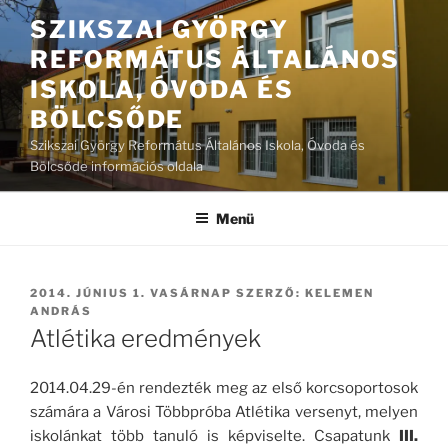
Tartalomhoz
SZIKSZAI GYÖRGY
REFORMÁTUS ÁLTALÁNOS
ISKOLA, ÓVODA ÉS
BÖLCSŐDE
Szikszai György Református Általános Iskola, Óvoda és
Bölcsőde információs oldala
Menü
BEKÜLDVE:
2014. JÚNIUS 1. VASÁRNAP
SZERZŐ:
KELEMEN
ANDRÁS
Atlétika eredmények
2014.04.29-én rendezték meg az első korcsoportosok
számára a Városi Többpróba Atlétika versenyt, melyen
iskolánkat több tanuló is képviselte. Csapatunk
III.