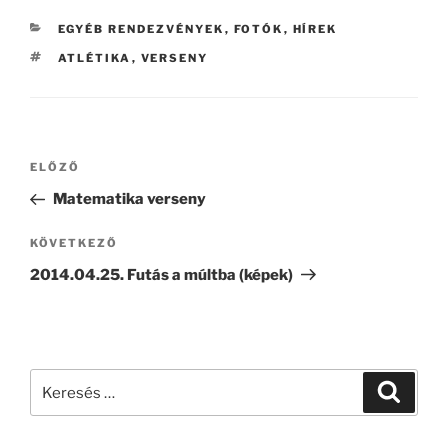
KATEGÓRIÁK
EGYÉB RENDEZVÉNYEK
,
FOTÓK
,
HÍREK
CÍMKÉK
ATLÉTIKA
,
VERSENY
Bejegyzés
Korábbi
ELŐZŐ
navigáció
bejegyzés
Matematika verseny
Következő
KÖVETKEZŐ
bejegyzés
2014.04.25. Futás a múltba (képek)
Keresés
Keresé
a
következő