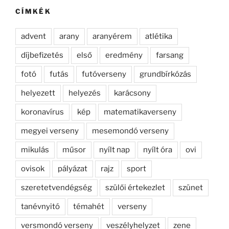
kifejezésre:
CÍMKÉK
advent
arany
aranyérem
atlétika
díjbefizetés
első
eredmény
farsang
fotó
futás
futóverseny
grundbírkózás
helyezett
helyezés
karácsony
koronavírus
kép
matematikaverseny
megyei verseny
mesemondó verseny
mikulás
műsor
nyílt nap
nyílt óra
ovi
ovisok
pályázat
rajz
sport
szeretetvendégség
szülői értekezlet
szünet
tanévnyitó
témahét
verseny
versmondó verseny
veszélyhelyzet
zene