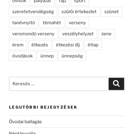
ovisok
pályázat
rajz
sport
szeretetvendégség
szülői értekezlet
szünet
tanévnyitó
témahét
verseny
versmondó verseny
veszélyhelyzet
zene
érem
étkezés
étkezési díj
étlap
óvodások
ünnep
ünnepség
Keresés
Keresé
a
következő
kifejezésre:
LEGUTÓBBI BEJEGYZÉSEK
Óvodai ballagás
Néptáncgála