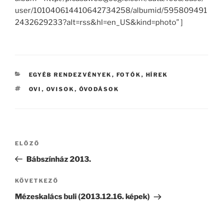
user/101040614410642734258/albumid/595809491
2432629233?alt=rss&hl=en_US&kind=photo” ]
KATEGÓRIÁK
EGYÉB RENDEZVÉNYEK
,
FOTÓK
,
HÍREK
CÍMKÉK
OVI
,
OVISOK
,
ÓVODÁSOK
Bejegyzés
Korábbi
ELŐZŐ
navigáció
bejegyzés
Bábszínház 2013.
Következő
KÖVETKEZŐ
bejegyzés
Mézeskalács buli (2013.12.16. képek)