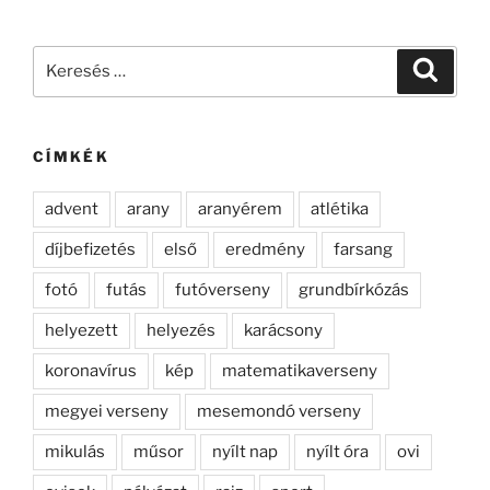
Keresés
Keresé
a
következő
kifejezésre:
CÍMKÉK
advent
arany
aranyérem
atlétika
díjbefizetés
első
eredmény
farsang
fotó
futás
futóverseny
grundbírkózás
helyezett
helyezés
karácsony
koronavírus
kép
matematikaverseny
megyei verseny
mesemondó verseny
mikulás
műsor
nyílt nap
nyílt óra
ovi