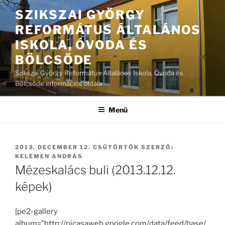
Tartalomhoz
SZIKSZAI GYÖRGY
REFORMÁTUS ÁLTALÁNOS
ISKOLA, ÓVODA ÉS
BÖLCSŐDE
Szikszai György Református Általános Iskola, Óvoda és
Bölcsőde információs oldala
Menü
BEKÜLDVE:
2013. DECEMBER 12. CSÜTÖRTÖK
SZERZŐ:
KELEMEN ANDRÁS
Mézeskalács buli (2013.12.12.
képek)
[pe2-gallery
album=”http://picasaweb.google.com/data/feed/base/