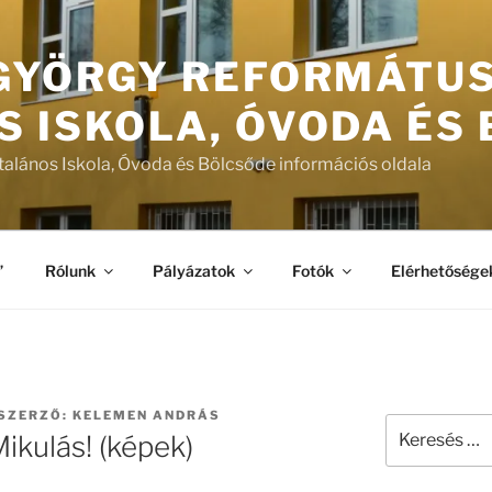
 GYÖRGY REFORMÁTU
S ISKOLA, ÓVODA ÉS
talános Iskola, Óvoda és Bölcsőde információs oldala
”
Rólunk
Pályázatok
Fotók
Elérhetősége
SZERZŐ:
KELEMEN ANDRÁS
Keresés
Mikulás! (képek)
a
következő