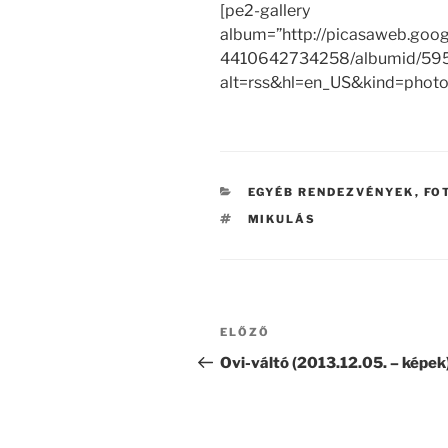
[pe2-gallery
album=”http://picasaweb.goo
4410642734258/albumid/59
alt=rss&hl=en_US&kind=photo”
KATEGÓRIÁK
EGYÉB RENDEZVÉNYEK
,
FO
CÍMKÉK
MIKULÁS
Bejegyzés
Korábbi
ELŐZŐ
navigáció
bejegyzés
Ovi-váltó (2013.12.05. – képek