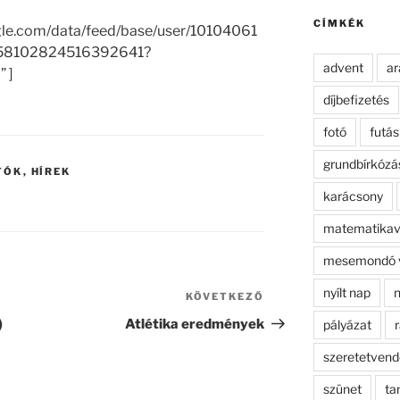
kifejezésre:
CÍMKÉK
gle.com/data/feed/base/user/10104061
58102824516392641?
advent
ar
 ]
díjbefizetés
fotó
futás
grundbírkózá
TÓK
,
HÍREK
karácsony
matematikav
mesemondó 
nyílt nap
n
KÖVETKEZŐ
Következő
bejegyzés
)
Atlétika eredmények
pályázat
r
szeretetven
szünet
ta