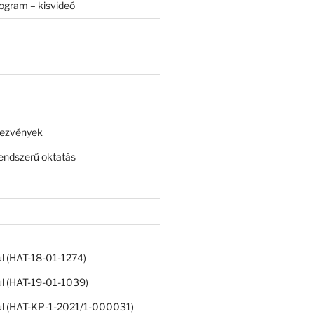
rogram – kisvideó
dezvények
ndszerű oktatás
ul (HAT-18-01-1274)
ul (HAT-19-01-1039)
ul (HAT-KP-1-2021/1-000031)