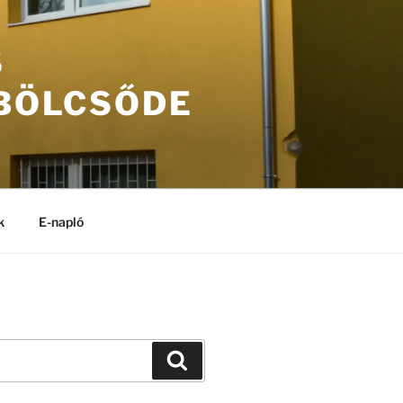
S
 BÖLCSŐDE
k
E-napló
Keresés