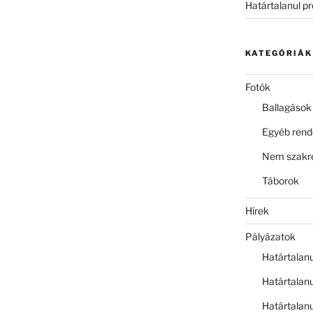
Határtalanul p
KATEGÓRIÁK
Fotók
Ballagások
Egyéb ren
Nem szakre
Táborok
Hírek
Pályázatok
Határtalan
Határtalan
Határtalan