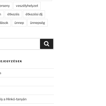
erseny
veszélyhelyzet
m
étkezés
étkezési díj
dások
ünnep
ünnepség
Keresés
BEJEGYZÉSEK
s
ály a Hinkó-tanyán