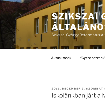
Tartalomhoz
SZIKSZAI
ÁLTALÁNO
Szikszai György Református Ál
Aktualitások
“Gyere hozzánk
BEKÜLDVE:
2013. DECEMBER 7. SZOMBAT
Iskolánkban járt a 