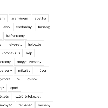
any
aranyérem
atlétika
első
eredmény
farsang
futóverseny
s
helyezett
helyezés
koronavírus
kép
erseny
megyei verseny
verseny
mikulás
műsor
yílt óra
ovi
ovisok
ajz
sport
dégség
szülői értekezlet
névnyitó
témahét
verseny