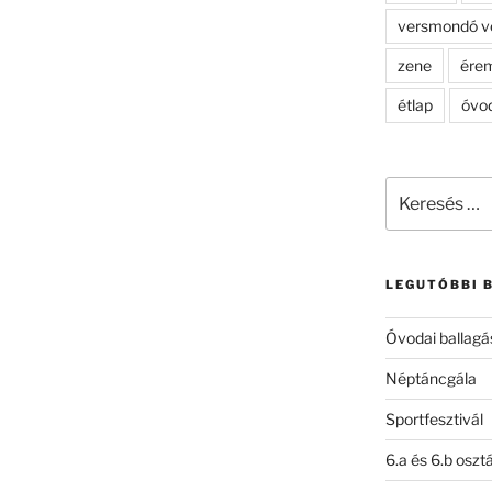
versmondó v
zene
ére
étlap
óvo
Keresés
a
következő
kifejezésre:
LEGUTÓBBI 
Óvodai ballagá
Néptáncgála
Sportfesztivál
6.a és 6.b oszt