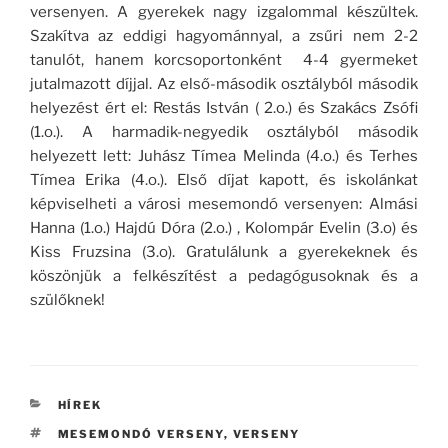
versenyen. A gyerekek nagy izgalommal készültek.
Szakítva az eddigi hagyománnyal, a zsűri nem 2-2
tanulót, hanem korcsoportonként 4-4 gyermeket
jutalmazott díjjal. Az első-második osztályból második
helyezést ért el: Restás István ( 2.o.) és Szakács Zsófi
(1.o.). A harmadik-negyedik osztályból második
helyezett lett: Juhász Tímea Melinda (4.o.) és Terhes
Tímea Erika (4.o.). Első díjat kapott, és iskolánkat
képviselheti a városi mesemondó versenyen: Almási
Hanna (1.o.) Hajdú Dóra (2.o.) , Kolompár Evelin (3.o) és
Kiss Fruzsina (3.o). Gratulálunk a gyerekeknek és
köszönjük a felkészítést a pedagógusoknak és a
szülőknek!
KATEGÓRIÁK
HÍREK
CÍMKÉK
MESEMONDÓ VERSENY
,
VERSENY