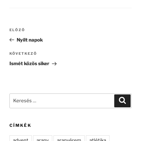
Bejegyzés
Korábbi
ELŐZŐ
navigáció
bejegyzés
Nyílt napok
Következő
KÖVETKEZŐ
bejegyzés
Ismét közös siker
Keresés
Keresé
a
következő
kifejezésre:
CÍMKÉK
advent
arany
aranyérem
atlétika