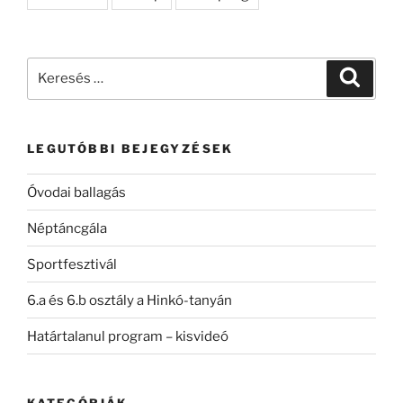
Keresés
Keresé
a
következő
kifejezésre:
LEGUTÓBBI BEJEGYZÉSEK
Óvodai ballagás
Néptáncgála
Sportfesztivál
6.a és 6.b osztály a Hinkó-tanyán
Határtalanul program – kisvideó