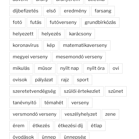
díjbefizetés
első
eredmény
farsang
fotó
futás
futóverseny
grundbírkózás
helyezett
helyezés
karácsony
koronavírus
kép
matematikaverseny
megyei verseny
mesemondó verseny
mikulás
műsor
nyílt nap
nyílt óra
ovi
ovisok
pályázat
rajz
sport
szeretetvendégség
szülői értekezlet
szünet
tanévnyitó
témahét
verseny
versmondó verseny
veszélyhelyzet
zene
érem
étkezés
étkezési díj
étlap
óvodások
ünnep
ünnepség