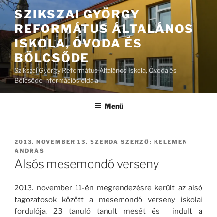
Tartalomhoz
SZIKSZAI GYÖRGY
REFORMÁTUS ÁLTALÁNOS
ISKOLA, ÓVODA ÉS
BÖLCSŐDE
Szikszai György Református Általános Iskola, Óvoda és
Bölcsőde információs oldala
Menü
BEKÜLDVE:
2013. NOVEMBER 13. SZERDA
SZERZŐ:
KELEMEN
ANDRÁS
Alsós mesemondó verseny
2013. november 11-én megrendezésre került az alsó
tagozatosok között a mesemondó verseny iskolai
fordulója. 23 tanuló tanult mesét és indult a