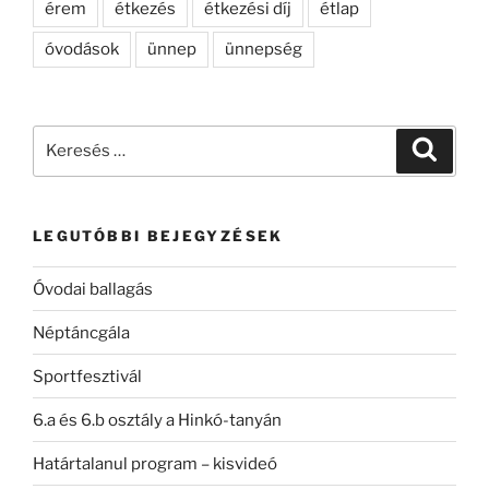
érem
étkezés
étkezési díj
étlap
óvodások
ünnep
ünnepség
Keresés
Keresé
a
következő
kifejezésre:
LEGUTÓBBI BEJEGYZÉSEK
Óvodai ballagás
Néptáncgála
Sportfesztivál
6.a és 6.b osztály a Hinkó-tanyán
Határtalanul program – kisvideó