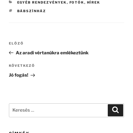
KATEGÓRIÁK
EGYÉB RENDEZVÉNYEK
,
FOTÓK
,
HÍREK
CÍMKÉK
BÁBSZÍNHÁZ
Bejegyzés
Korábbi
ELŐZŐ
navigáció
bejegyzés
Az aradi vértanúkra emlékeztünk
Következő
KÖVETKEZŐ
bejegyzés
Jó fogás!
Keresés
Keresé
a
következő
kifejezésre: