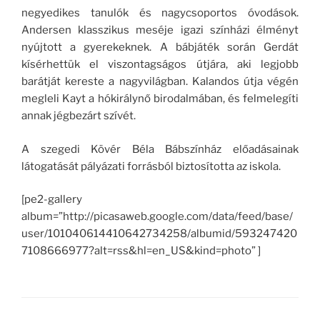
negyedikes tanulók és nagycsoportos óvodások.
Andersen klasszikus meséje igazi színházi élményt
nyújtott a gyerekeknek. A bábjáték során Gerdát
kísérhettük el viszontagságos útjára, aki legjobb
barátját kereste a nagyvilágban. Kalandos útja végén
megleli Kayt a hókirálynő birodalmában, és felmelegíti
annak jégbezárt szívét.
A szegedi Kövér Béla Bábszínház előadásainak
látogatását pályázati forrásból biztosította az iskola.
[pe2-gallery
album=”http://picasaweb.google.com/data/feed/base/
user/101040614410642734258/albumid/593247420
7108666977?alt=rss&hl=en_US&kind=photo” ]