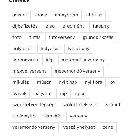
CÍMKÉK
advent
arany
aranyérem
atlétika
díjbefizetés
első
eredmény
farsang
fotó
futás
futóverseny
grundbírkózás
helyezett
helyezés
karácsony
koronavírus
kép
matematikaverseny
megyei verseny
mesemondó verseny
mikulás
műsor
nyílt nap
nyílt óra
ovi
ovisok
pályázat
rajz
sport
szeretetvendégség
szülői értekezlet
szünet
tanévnyitó
témahét
verseny
versmondó verseny
veszélyhelyzet
zene