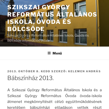
Tartalomhoz
SZIKSZAI GYÖRGY
REFORMÁTUS ÁLTALÁNOS
ISKOLA, ÓVODA ÉS
BÖLCSŐDE
Szikszai György Református Általános Iskola, Óvoda és
Bölcsőde információs oldala
Menü
BEKÜLDVE:
2013. OKTÓBER 8. KEDD
SZERZŐ:
KELEMEN ANDRÁS
Bábszínház 2013.
A Szikszai György Református Általános Iskola és a
Szikszai György Református Óvoda óvoda-iskola
átmenet megkönnyítését célzó együttműködésének
keretében bábszínházi előadáson vettek részt