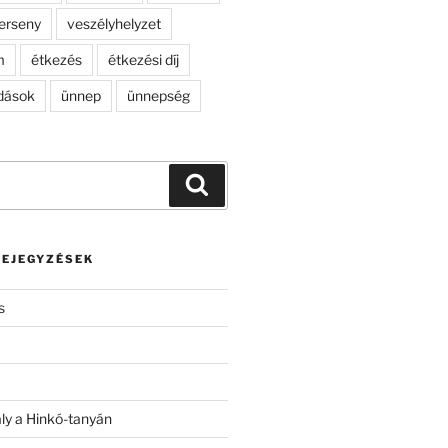
erseny
veszélyhelyzet
m
étkezés
étkezési díj
dások
ünnep
ünnepség
Keresés
BEJEGYZÉSEK
s
ály a Hinkó-tanyán