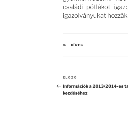
családi pótlékot igaz
igazolványukat hozzák
KATEGÓRIÁK
HÍREK
Bejegyzés
Korábbi
ELŐZŐ
navigáció
bejegyzés
Információk a 2013/2014-es t
kezdéséhez