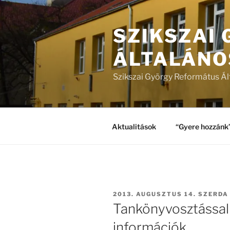
Tartalomhoz
SZIKSZAI
ÁLTALÁNO
Szikszai György Református Ál
Aktualitások
“Gyere hozzánk
BEKÜLDVE:
2013. AUGUSZTUS 14. SZERDA
Tankönyvosztással
információk