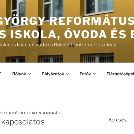
 GYÖRGY REFORMÁTU
S ISKOLA, ÓVODA ÉS
talános Iskola, Óvoda és Bölcsőde információs oldala
”
Rólunk
Pályázatok
Fotók
Elérhetősége
SZERZŐ:
KELEMEN ANDRÁS
Keresés
 kapcsolatos
a
következő