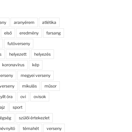
any
aranyérem
atlétika
első
eredmény
farsang
futóverseny
s
helyezett
helyezés
koronavírus
kép
erseny
megyei verseny
verseny
mikulás
műsor
yílt óra
ovi
ovisok
ajz
sport
dégség
szülői értekezlet
névnyitó
témahét
verseny