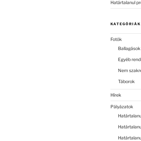
Határtalanul p
KATEGÓRIÁK
Fotók
Ballagások
Egyéb ren
Nem szakre
Táborok
Hírek
Pályázatok
Határtalan
Határtalan
Határtalan