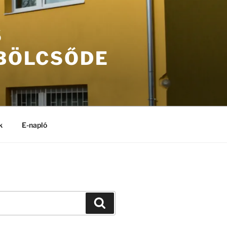
S
 BÖLCSŐDE
k
E-napló
Keresés