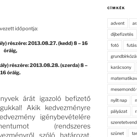
kifejezésre:
CÍMKÉK
advent
ar
vezett időpontja:
díjbefizetés
ly) részére: 2013.08.27. (kedd) 8 – 16
fotó
futás
óráig,
grundbírkózá
ály) részére: 2013.08.28. (szerda) 8 –
karácsony
16 óráig.
matematikav
mesemondó 
nyvek árát igazoló befizető
nyílt nap
n
gukkal! Akik kedvezményre
pályázat
r
kedvezmény igénybevételére
szeretetven
entumot (rendszeres
szünet
ta
ezményről szóló határozat,