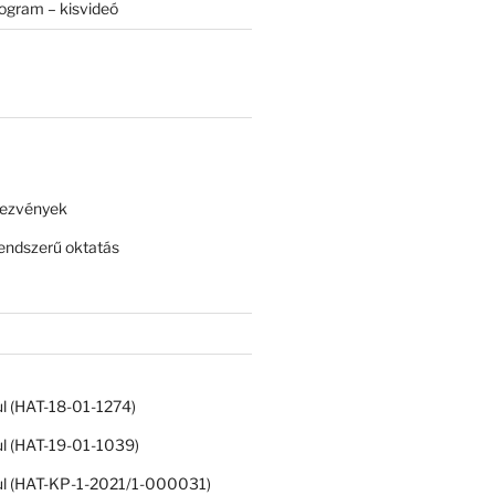
rogram – kisvideó
dezvények
ndszerű oktatás
ul (HAT-18-01-1274)
ul (HAT-19-01-1039)
ul (HAT-KP-1-2021/1-000031)