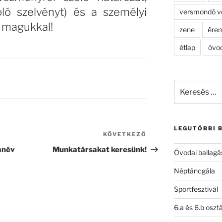
oló szelvényt) és a személyi
versmondó v
 magukkal!
zene
ére
étlap
óvo
Keresés
a
következő
kifejezésre:
LEGUTÓBBI 
KÖVETKEZŐ
Következő
bejegyzés
anév
Munkatársakat keresünk!
Óvodai ballagá
Néptáncgála
Sportfesztivál
6.a és 6.b oszt