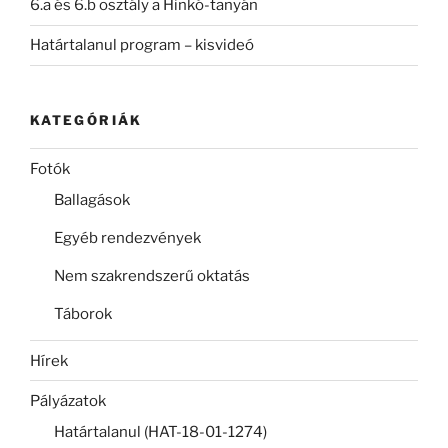
6.a és 6.b osztály a Hinkó-tanyán
Határtalanul program – kisvideó
KATEGÓRIÁK
Fotók
Ballagások
Egyéb rendezvények
Nem szakrendszerű oktatás
Táborok
Hírek
Pályázatok
Határtalanul (HAT-18-01-1274)