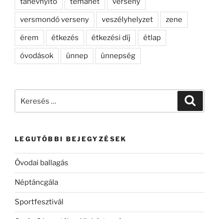
tanévnyitó
témahét
verseny
versmondó verseny
veszélyhelyzet
zene
érem
étkezés
étkezési díj
étlap
óvodások
ünnep
ünnepség
Keresés
Keresé
a
következő
kifejezésre:
LEGUTÓBBI BEJEGYZÉSEK
Óvodai ballagás
Néptáncgála
Sportfesztivál