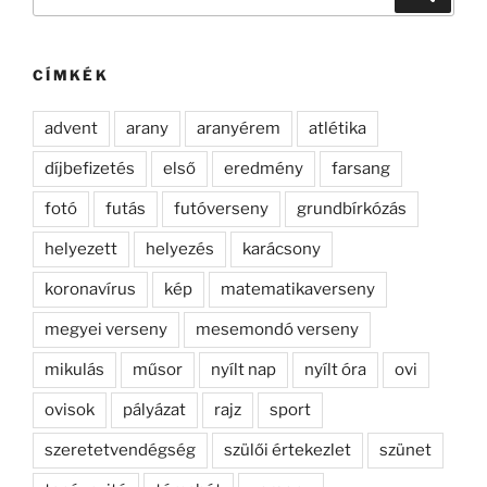
a
következő
kifejezésre:
CÍMKÉK
advent
arany
aranyérem
atlétika
díjbefizetés
első
eredmény
farsang
fotó
futás
futóverseny
grundbírkózás
helyezett
helyezés
karácsony
koronavírus
kép
matematikaverseny
megyei verseny
mesemondó verseny
mikulás
műsor
nyílt nap
nyílt óra
ovi
ovisok
pályázat
rajz
sport
szeretetvendégség
szülői értekezlet
szünet