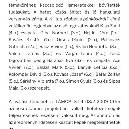
témaköréhez kapcsolódó ismeretekkel bővítették
tudásukat. A hetet közös áhítat és jó hangulatú
versengés zárta. A
Ki tud többet a pünkösdről?
című
vetélkedőn legjobban az alsó tagozatosoknál Kiss Zsolt
(4.o.) csapata: Giba Norbert (3.o.), Hajdú Dóra (1.o.),
Kovács Kristóf (1.o.), Orsós Dániel (2.o.), Palkovics
Gabriella (2.o.), Rácz Vivien (1.o.), Szabó Henrietta (3.o.),
Valent Tamás (3.o.) és Varga Laura (4.o.); felső
tagozatban pedig Barabás Éva (8.o.) és csapata: Ács
Vivien (7.o.), Balázs Márk (5.o.), Bányik Letícia (5.o.),
Kolompár Dávid (5.o.), Kovács József (6.o.), Sáfár Zoltán
(5.o.), Sárkány Violetta (7.o.), Simon Gyula (6.o.) és Sipos
Maja (6.o.) szerepelt.
A vallási témahét a TÁMOP 3.1.4-08/2-2009-0155
azonosítószámú projektben vállalt kötelezettségek
teljesítésének részeként valósult meg. Az áhítaton és
az eredményhirdetésen készült
képek megtekinthetők