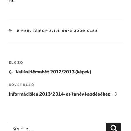
itt
.
KATEGÓRIÁK
HÍREK
,
TÁMOP 3.1.4-08/2-2009-0155
Bejegyzés
Korábbi
ELŐZŐ
navigáció
bejegyzés
Vallási témahét 2012/2013 (képek)
Következő
KÖVETKEZŐ
bejegyzés
Információk a 2013/2014-es tanév kezdéséhez
Keresés
Keresé