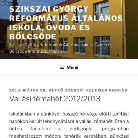
Tartalomhoz
SZIKSZAI GYÖRGY
REFORMÁTUS ÁLTALÁNOS
ISKOLA, ÓVODA ÉS
BÖLCSŐDE
Szikszai György Református Általános Iskola, Óvoda és
Bölcsőde információs oldala
Menü
BEKÜLDVE:
2013. MÁJUS 20. HÉTFŐ
SZERZŐ:
KELEMEN ANDRÁS
Vallási témahét 2012/2013
Iskolánkban a pünkösdi hosszú hétvége előtti tanítási
napokon került lebonyolításra a vallási témahét. Ezen a
héten tanulóink a pedagógiai programban
meghatározott módon, tanórák keretében, pünkösd