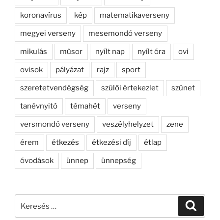
koronavírus
kép
matematikaverseny
megyei verseny
mesemondó verseny
mikulás
műsor
nyílt nap
nyílt óra
ovi
ovisok
pályázat
rajz
sport
szeretetvendégség
szülői értekezlet
szünet
tanévnyitó
témahét
verseny
versmondó verseny
veszélyhelyzet
zene
érem
étkezés
étkezési díj
étlap
óvodások
ünnep
ünnepség
Keresés
Keresé
a