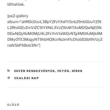
láthatóak.
[pe2-gallery
album=”aHR0cDovL3BpY2FzYXdlYi5nb29nbGUuY29t
L2RhdGEvZmVlZC9iYXNlL3VzZXIvMTAxMDQwNjE0N
DEwNjQyNzM0MjU4L2FsYnVtaWQvNTg4MDAzMjk4M
DMyOTE3MzgyNT9hbHQ9cnNzJmFtcDtobD1lbl9VUyZ
raW5kPXBob3Rv”]
KATEGÓRIÁK
EGYÉB RENDEZVÉNYEK
,
FOTÓK
,
HÍREK
CÍMKÉK
CSALÁDI NAP
Bejegyzés
Korábbi
ELŐZŐ
navigáció