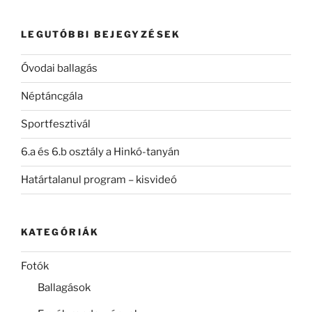
következő
kifejezésre:
LEGUTÓBBI BEJEGYZÉSEK
Óvodai ballagás
Néptáncgála
Sportfesztivál
6.a és 6.b osztály a Hinkó-tanyán
Határtalanul program – kisvideó
KATEGÓRIÁK
Fotók
Ballagások