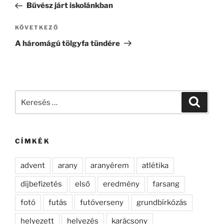
bejegyzés
Bűvész járt iskolánkban
Következő
KÖVETKEZŐ
bejegyzés
A háromágú tölgyfa tündére
Keresés
Keresé
a
következő
kifejezésre:
CÍMKÉK
advent
arany
aranyérem
atlétika
díjbefizetés
első
eredmény
farsang
fotó
futás
futóverseny
grundbírkózás
helyezett
helyezés
karácsony