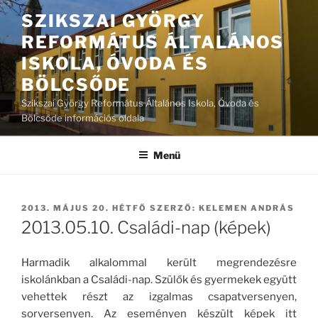
Tartalomhoz
SZIKSZAI GYÖRGY
REFORMÁTUS ÁLTALÁNOS
ISKOLA, ÓVODA ÉS
BÖLCSŐDE
Szikszai György Református Általános Iskola, Óvoda és
Bölcsőde információs oldala
Menü
BEKÜLDVE:
2013. MÁJUS 20. HÉTFŐ
SZERZŐ:
KELEMEN ANDRÁS
2013.05.10. Családi-nap (képek)
Harmadik alkalommal került megrendezésre
iskolánkban a Családi-nap. Szülők és gyermekek együtt
vehettek részt az izgalmas csapatversenyen,
sorversenyen. Az eseményen készült képek itt