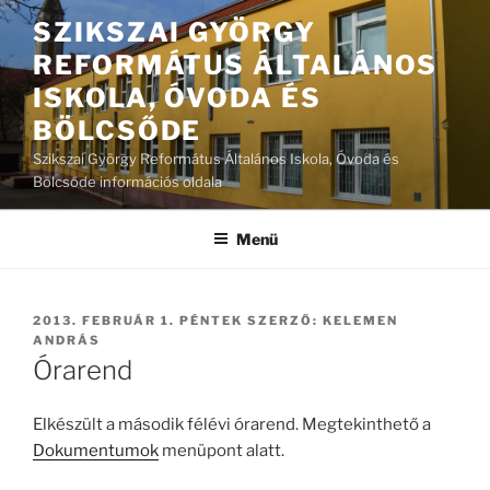
Tartalomhoz
SZIKSZAI GYÖRGY
REFORMÁTUS ÁLTALÁNOS
ISKOLA, ÓVODA ÉS
BÖLCSŐDE
Szikszai György Református Általános Iskola, Óvoda és
Bölcsőde információs oldala
Menü
BEKÜLDVE:
2013. FEBRUÁR 1. PÉNTEK
SZERZŐ:
KELEMEN
ANDRÁS
Órarend
Elkészült a második félévi órarend. Megtekinthető a
Dokumentumok
menüpont alatt.