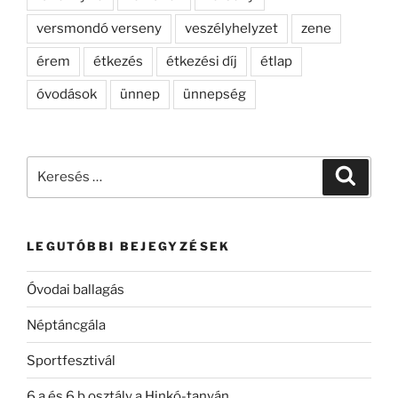
versmondó verseny
veszélyhelyzet
zene
érem
étkezés
étkezési díj
étlap
óvodások
ünnep
ünnepség
Keresés
Keresé
a
következő
kifejezésre:
LEGUTÓBBI BEJEGYZÉSEK
Óvodai ballagás
Néptáncgála
Sportfesztivál
6.a és 6.b osztály a Hinkó-tanyán