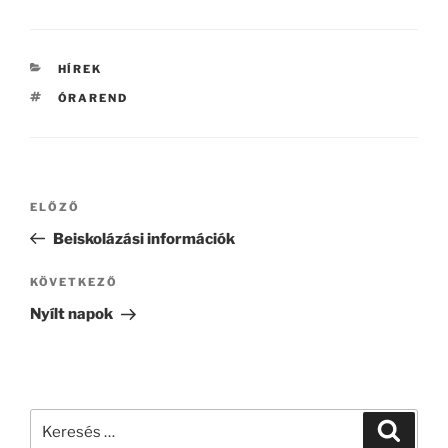
KATEGÓRIÁK
HÍREK
CÍMKÉK
ÓRAREND
Bejegyzés
Korábbi
ELŐZŐ
navigáció
bejegyzés
Beiskolázási információk
Következő
KÖVETKEZŐ
bejegyzés
Nyílt napok
Keresés
Keresé
a