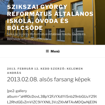
Tartalomhoz
SZIKSZAI GYÖRGY
REFORMÁTUS ÁLTALÁNOS
ISKOLA, ÓVODA ÉS
BÖLCSŐDE
Szikszai György Református Általános Iskola, Óvoda és
Bölcsőde információs oldala
Menü
BEKÜLDVE:
2013. FEBRUÁR 12. KEDD
SZERZŐ:
KELEMEN
ANDRÁS
2013.02.08. alsós farsang képek
[pe2-gallery
album=”aHR0cDovL3BpY2FzYXdlYi5nb29nbGUuY29t
L2RhdGEvZmVlZC9iYXNlL3VzZXIvMTAxMDQwNjE0N