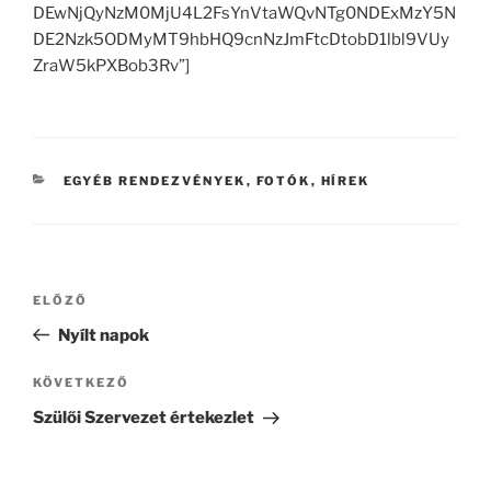
DEwNjQyNzM0MjU4L2FsYnVtaWQvNTg0NDExMzY5N
DE2Nzk5ODMyMT9hbHQ9cnNzJmFtcDtobD1lbl9VUy
ZraW5kPXBob3Rv”]
KATEGÓRIÁK
EGYÉB RENDEZVÉNYEK
,
FOTÓK
,
HÍREK
Bejegyzés
Korábbi
ELŐZŐ
navigáció
bejegyzés
Nyílt napok
Következő
KÖVETKEZŐ
bejegyzés
Szülői Szervezet értekezlet