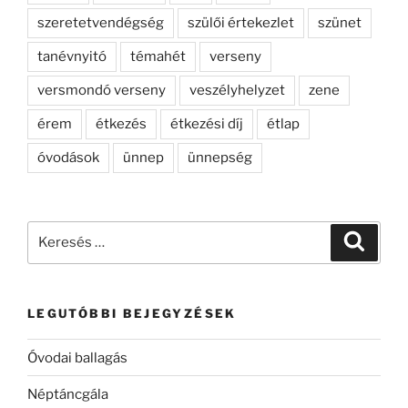
szeretetvendégség
szülői értekezlet
szünet
tanévnyitó
témahét
verseny
versmondó verseny
veszélyhelyzet
zene
érem
étkezés
étkezési díj
étlap
óvodások
ünnep
ünnepség
Keresés
Keresé
a
következő
kifejezésre:
LEGUTÓBBI BEJEGYZÉSEK
Óvodai ballagás
Néptáncgála