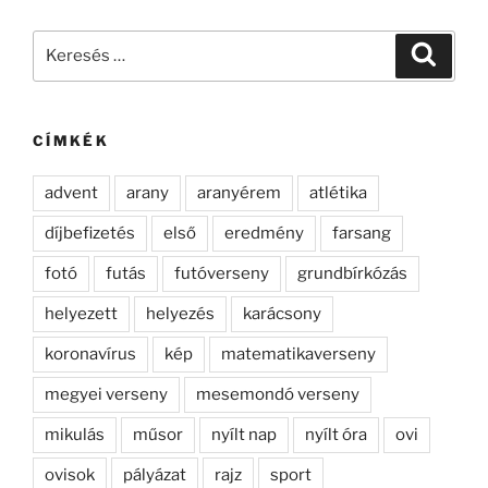
Keresés
Keresé
a
következő
kifejezésre:
CÍMKÉK
advent
arany
aranyérem
atlétika
díjbefizetés
első
eredmény
farsang
fotó
futás
futóverseny
grundbírkózás
helyezett
helyezés
karácsony
koronavírus
kép
matematikaverseny
megyei verseny
mesemondó verseny
mikulás
műsor
nyílt nap
nyílt óra
ovi
ovisok
pályázat
rajz
sport