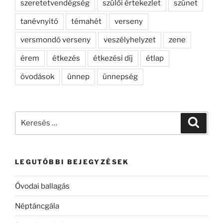
szeretetvendégség
szülői értekezlet
szünet
tanévnyitó
témahét
verseny
versmondó verseny
veszélyhelyzet
zene
érem
étkezés
étkezési díj
étlap
óvodások
ünnep
ünnepség
Keresés
Keresé
a
következő
kifejezésre:
LEGUTÓBBI BEJEGYZÉSEK
Óvodai ballagás
Néptáncgála