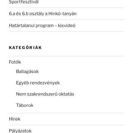
Sportfesztivál
6.a és 6.b osztály a Hinkó-tanyán
Határtalanul program – kisvideó
KATEGÓRIÁK
Fotók
Ballagások
Egyéb rendezvények
Nem szakrendszerű oktatás
Táborok
Hírek
Pályázatok