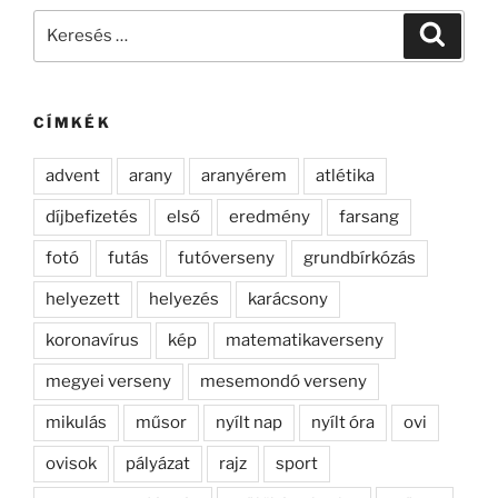
Keresés
Keresé
a
következő
kifejezésre:
CÍMKÉK
advent
arany
aranyérem
atlétika
díjbefizetés
első
eredmény
farsang
fotó
futás
futóverseny
grundbírkózás
helyezett
helyezés
karácsony
koronavírus
kép
matematikaverseny
megyei verseny
mesemondó verseny
mikulás
műsor
nyílt nap
nyílt óra
ovi
ovisok
pályázat
rajz
sport