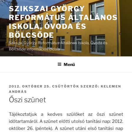
Tartalomhoz
SZIKSZAI GYÖRGY
REFORMÁTUS ÁLTALÁNOS
ISKOLA, ÓVODA ÉS
BÖLCSŐDE
Szikszai György Református Általános Iskola, Óvoda és
Bölcsőde információs oldala
Menü
BEKÜLDVE:
2012. OKTÓBER 25. CSÜTÖRTÖK
SZERZŐ:
KELEMEN
ANDRÁS
Őszi szünet
Tájékoztatjuk a kedves szülőket az őszi szünet
időtartamáról. A szünet előtti utolsó tanítási nap: 2012.
október 26. (péntek). A szünet utáni első tanítási nap