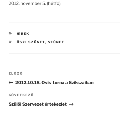
2012. november 5. (hétfő).
KATEGÓRIÁK
HÍREK
CÍMKÉK
ŐSZI SZÜNET
,
SZÜNET
Bejegyzés
Korábbi
ELŐZŐ
navigáció
bejegyzés
2012.10.18. Ovis-torna a Szikszaiban
Következő
KÖVETKEZŐ
bejegyzés
Szülői Szervezet értekezlet