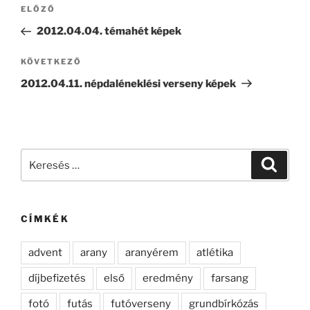
Bejegyzés
Korábbi
ELŐZŐ
navigáció
bejegyzés
2012.04.04. témahét képek
Következő
KÖVETKEZŐ
bejegyzés
2012.04.11. népdaléneklési verseny képek
Keresés
Keresé
a
következő
kifejezésre:
CÍMKÉK
advent
arany
aranyérem
atlétika
díjbefizetés
első
eredmény
farsang
fotó
futás
futóverseny
grundbírkózás