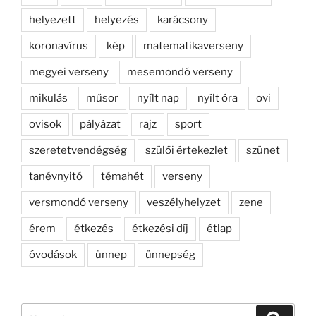
helyezett
helyezés
karácsony
koronavírus
kép
matematikaverseny
megyei verseny
mesemondó verseny
mikulás
műsor
nyílt nap
nyílt óra
ovi
ovisok
pályázat
rajz
sport
szeretetvendégség
szülői értekezlet
szünet
tanévnyitó
témahét
verseny
versmondó verseny
veszélyhelyzet
zene
érem
étkezés
étkezési díj
étlap
óvodások
ünnep
ünnepség
Keresés
Keresé