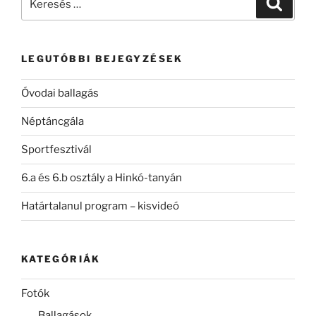
a
következő
kifejezésre:
LEGUTÓBBI BEJEGYZÉSEK
Óvodai ballagás
Néptáncgála
Sportfesztivál
6.a és 6.b osztály a Hinkó-tanyán
Határtalanul program – kisvideó
KATEGÓRIÁK
Fotók
Ballagások