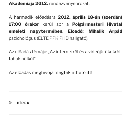
Akadémiája 2012.
rendezvénysorozat.
A harmadik előadásra
2012. április 18-án (szerdán)
17:00 órakor
kerül sor a
Polgármesteri Hivatal
emeleti nagytermében
.
Előadó: Mihalik Árpád
pszichológus (ELTE PPK PHD hallgató).
Az előadás témája: „Az internetről és a videójátékokról
tabuk nélkül”.
Az előadás meghívója
megtekinthető itt
!
KATEGÓRIÁK
HÍREK