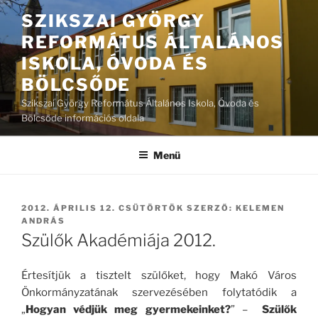
Tartalomhoz
SZIKSZAI GYÖRGY
REFORMÁTUS ÁLTALÁNOS
ISKOLA, ÓVODA ÉS
BÖLCSŐDE
Szikszai György Református Általános Iskola, Óvoda és
Bölcsőde információs oldala
Menü
BEKÜLDVE:
2012. ÁPRILIS 12. CSÜTÖRTÖK
SZERZŐ:
KELEMEN
ANDRÁS
Szülők Akadémiája 2012.
Értesítjük a tisztelt szülőket, hogy Makó Város
Önkormányzatának szervezésében folytatódik a
„
Hogyan védjük meg gyermekeinket?
” –
Szülők