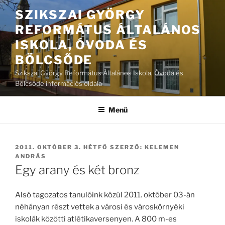
Tartalomhoz
SZIKSZAI GYÖRGY
REFORMÁTUS ÁLTALÁNOS
ISKOLA, ÓVODA ÉS
BÖLCSŐDE
Szikszai György Református Általános Iskola, Óvoda és
Bölcsőde információs oldala
Menü
BEKÜLDVE:
2011. OKTÓBER 3. HÉTFŐ
SZERZŐ:
KELEMEN
ANDRÁS
Egy arany és két bronz
Alsó tagozatos tanulóink közül 2011. október 03-án
néhányan részt vettek a városi és városkörnyéki
iskolák közötti atlétikaversenyen. A 800 m-es