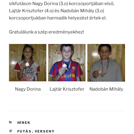
síkfutáson Nagy Dorina (3.o) korcsoportjában első,
Lajtár Krisztofer (4.o) és Nadobán Mihály (3.o)
korcsoportjukban harmadik helyezést értek el.
Gratulálunk a szép eredményekhez!
Nagy Dorina
Lajtár Krisztofer
Nadobán Mihály
KATEGÓRIÁK
HÍREK
CÍMKÉK
FUTÁS
,
VERSENY