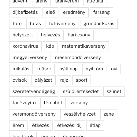
advent
arany
aranyérem
atlétika
díjbefizetés
első
eredmény
farsang
fotó
futás
futóverseny
grundbírkózás
helyezett
helyezés
karácsony
koronavírus
kép
matematikaverseny
megyei verseny
mesemondó verseny
mikulás
műsor
nyílt nap
nyílt óra
ovi
ovisok
pályázat
rajz
sport
szeretetvendégség
szülői értekezlet
szünet
tanévnyitó
témahét
verseny
versmondó verseny
veszélyhelyzet
zene
érem
étkezés
étkezési díj
étlap
óvodások
ünnep
ünnepség