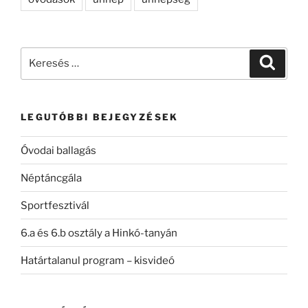
Keresés
Keresé
a
következő
kifejezésre:
LEGUTÓBBI BEJEGYZÉSEK
Óvodai ballagás
Néptáncgála
Sportfesztivál
6.a és 6.b osztály a Hinkó-tanyán
Határtalanul program – kisvideó