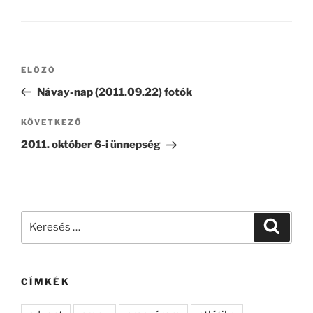
Bejegyzés
Korábbi
ELŐZŐ
navigáció
bejegyzés
Návay-nap (2011.09.22) fotók
Következő
KÖVETKEZŐ
bejegyzés
2011. október 6-i ünnepség
Keresés
Keresé
a
következő
kifejezésre:
CÍMKÉK