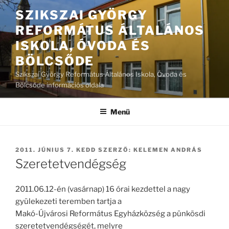
Tartalomhoz
SZIKSZAI GYÖRGY
REFORMÁTUS ÁLTALÁNOS
ISKOLA, ÓVODA ÉS
BÖLCSŐDE
Szikszai György Református Általános Iskola, Óvoda és
Bölcsőde információs oldala
Menü
BEKÜLDVE:
2011. JÚNIUS 7. KEDD
SZERZŐ:
KELEMEN ANDRÁS
Szeretetvendégség
2011.06.12-én (vasárnap) 16 órai kezdettel a nagy
gyülekezeti teremben tartja a
Makó-Újvárosi Református Egyházközség a pünkösdi
szeretetvendégségét, melyre