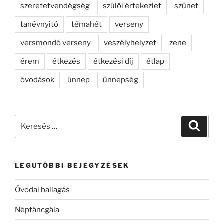
szeretetvendégség
szülői értekezlet
szünet
tanévnyitó
témahét
verseny
versmondó verseny
veszélyhelyzet
zene
érem
étkezés
étkezési díj
étlap
óvodások
ünnep
ünnepség
Keresés
Keresé
a
következő
kifejezésre:
LEGUTÓBBI BEJEGYZÉSEK
Óvodai ballagás
Néptáncgála