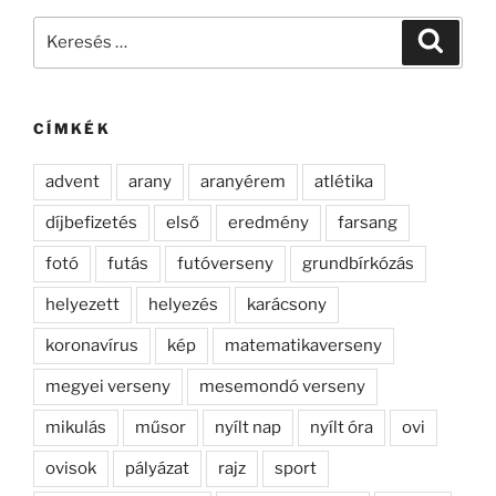
Keresés
Keresé
a
következő
kifejezésre:
CÍMKÉK
advent
arany
aranyérem
atlétika
díjbefizetés
első
eredmény
farsang
fotó
futás
futóverseny
grundbírkózás
helyezett
helyezés
karácsony
koronavírus
kép
matematikaverseny
megyei verseny
mesemondó verseny
mikulás
műsor
nyílt nap
nyílt óra
ovi
ovisok
pályázat
rajz
sport