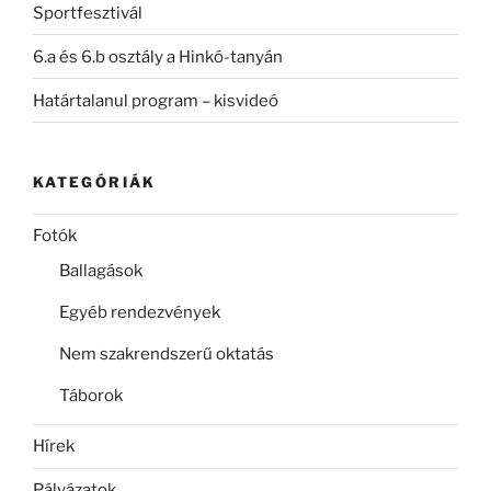
Sportfesztivál
6.a és 6.b osztály a Hinkó-tanyán
Határtalanul program – kisvideó
KATEGÓRIÁK
Fotók
Ballagások
Egyéb rendezvények
Nem szakrendszerű oktatás
Táborok
Hírek
Pályázatok