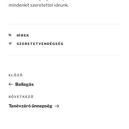
mindenkit szeretettel várunk.
KATEGÓRIÁK
HÍREK
CÍMKÉK
SZERETETVENDÉGSÉG
Bejegyzés
Korábbi
ELŐZŐ
navigáció
bejegyzés
Ballagás
Következő
KÖVETKEZŐ
bejegyzés
Tanévzáró ünnepség