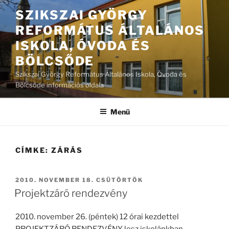
Tartalomhoz
SZIKSZAI GYÖRGY
REFORMÁTUS ÁLTALÁNOS
ISKOLA, ÓVODA ÉS
BÖLCSŐDE
Szikszai György Református Általános Iskola, Óvoda és
Bölcsőde információs oldala
Menü
CÍMKE:
ZÁRÁS
BEKÜLDVE:
2010. NOVEMBER 18. CSÜTÖRTÖK
Projektzáró rendezvény
2010. november 26. (péntek) 12 órai kezdettel
PROJEKTZÁRÓ RENDEZVÉNY lesz iskolánkban.