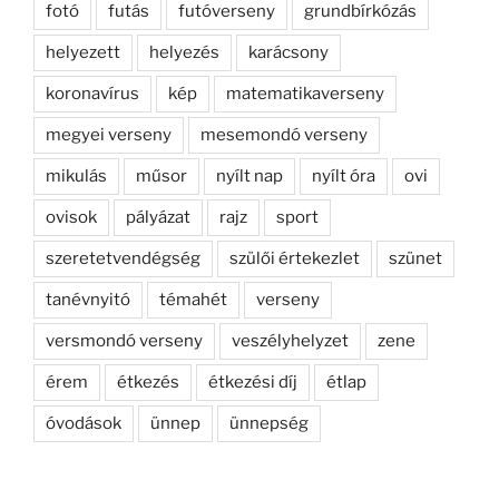
fotó
futás
futóverseny
grundbírkózás
helyezett
helyezés
karácsony
koronavírus
kép
matematikaverseny
megyei verseny
mesemondó verseny
mikulás
műsor
nyílt nap
nyílt óra
ovi
ovisok
pályázat
rajz
sport
szeretetvendégség
szülői értekezlet
szünet
tanévnyitó
témahét
verseny
versmondó verseny
veszélyhelyzet
zene
érem
étkezés
étkezési díj
étlap
óvodások
ünnep
ünnepség