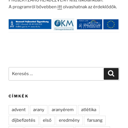
A programról bővebben
itt
olvashatnak az érdeklődők.
Keresés
Keresé
a
következő
kifejezésre:
CÍMKÉK
advent
arany
aranyérem
atlétika
díjbefizetés
első
eredmény
farsang