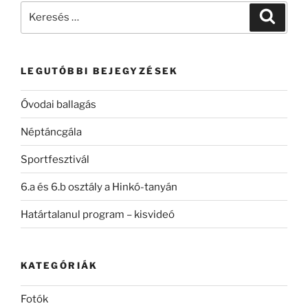
Keresés
Keresé
a
következő
kifejezésre:
LEGUTÓBBI BEJEGYZÉSEK
Óvodai ballagás
Néptáncgála
Sportfesztivál
6.a és 6.b osztály a Hinkó-tanyán
Határtalanul program – kisvideó
KATEGÓRIÁK
Fotók