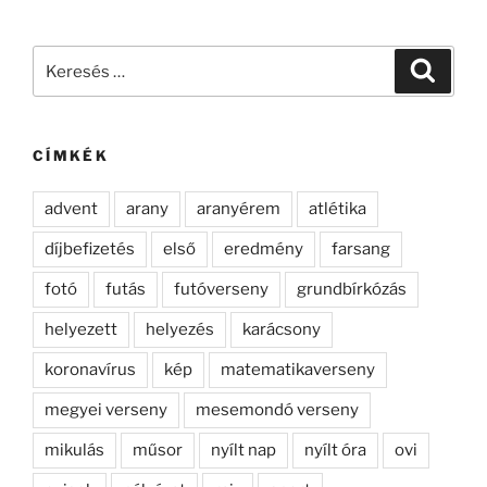
Keresés
Keresé
a
következő
kifejezésre:
CÍMKÉK
advent
arany
aranyérem
atlétika
díjbefizetés
első
eredmény
farsang
fotó
futás
futóverseny
grundbírkózás
helyezett
helyezés
karácsony
koronavírus
kép
matematikaverseny
megyei verseny
mesemondó verseny
mikulás
műsor
nyílt nap
nyílt óra
ovi