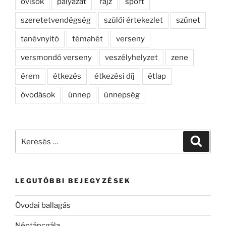
ovisok
pályázat
rajz
sport
szeretetvendégség
szülői értekezlet
szünet
tanévnyitó
témahét
verseny
versmondó verseny
veszélyhelyzet
zene
érem
étkezés
étkezési díj
étlap
óvodások
ünnep
ünnepség
Keresés
Keresé
a
következő
kifejezésre:
LEGUTÓBBI BEJEGYZÉSEK
Óvodai ballagás
Néptáncgála