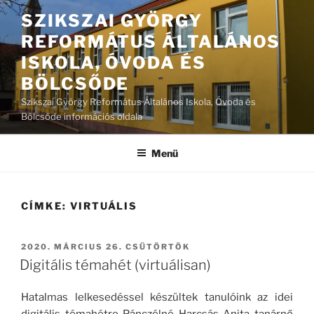
Tartalomhoz
SZIKSZAI GYÖRGY
REFORMÁTUS ÁLTALÁNOS
ISKOLA, ÓVODA ÉS
BÖLCSŐDE
Szikszai György Református Általános Iskola, Óvoda és
Bölcsőde információs oldala
Menü
CÍMKE:
VIRTUÁLIS
BEKÜLDVE:
2020. MÁRCIUS 26. CSÜTÖRTÖK
Digitális témahét (virtuálisan)
Hatalmas lelkesedéssel készültek tanulóink az idei
digitális témahétre Pánczélné Harcsás Anita tanárnő