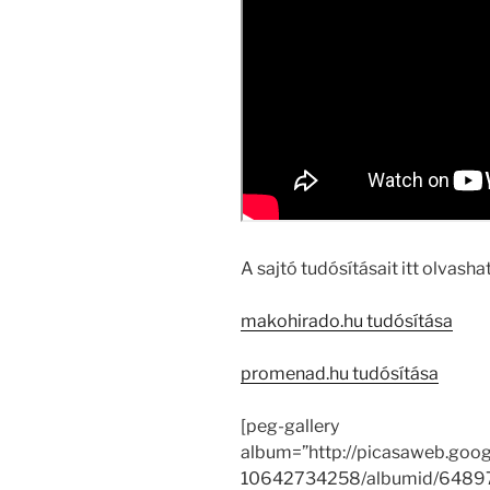
A sajtó tudósításait itt olvashat
makohirado.hu tudósítása
promenad.hu tudósítása
[peg-gallery
album=”http://picasaweb.goo
10642734258/albumid/648