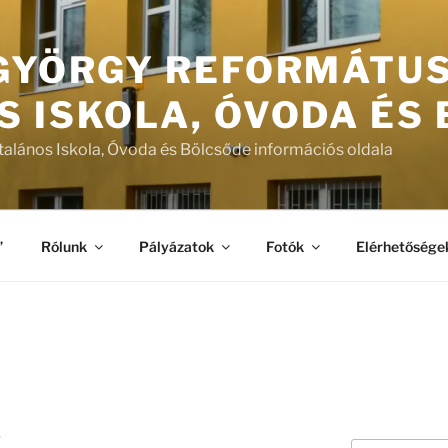
 GYÖRGY REFORMÁTU
S ISKOLA, ÓVODA ÉS
talános Iskola, Óvoda és Bölcsőde információs oldala
”
Rólunk
Pályázatok
Fotók
Elérhetősége
T