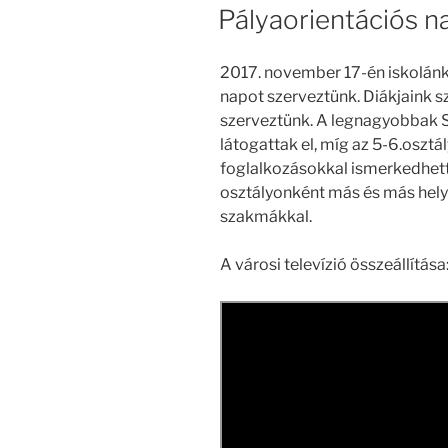
Pályaorientációs n
2017. november 17-én iskolánk
napot szerveztünk. Diákjaink 
szerveztünk. A legnagyobbak S
látogattak el, míg az 5-6.osz
foglalkozásokkal ismerkedhet
osztályonként más és más hel
szakmákkal.
A városi televízió összeállítása