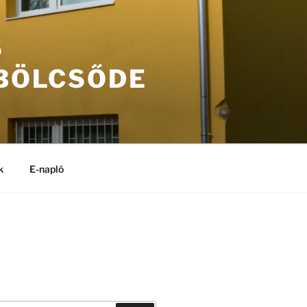
S
 BÖLCSŐDE
k
E-napló