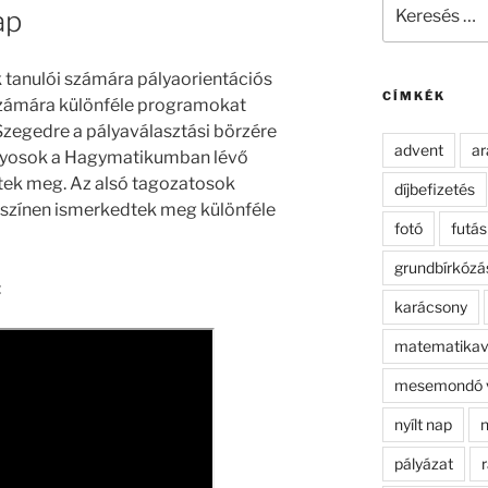
Keresés
ap
a
következő
kifejezésre:
 tanulói számára pályaorientációs
CÍMKÉK
számára különféle programokat
zegedre a pályaválasztási börzére
advent
ar
tályosok a Hagymatikumban lévő
tek meg. Az alsó tagozatosok
díjbefizetés
yszínen ismerkedtek meg különféle
fotó
futás
grundbírkózá
:
karácsony
matematikav
mesemondó 
nyílt nap
n
pályázat
r