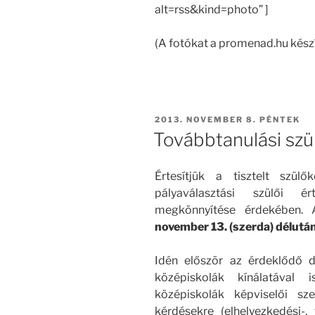
alt=rss&kind=photo” ]
(A fotókat a promenad.hu készí
BEKÜLDVE:
2013. NOVEMBER 8. PÉNTEK
Továbbtanulási szül
Értesítjük a tisztelt szü
pályaválasztási szülői ér
megkönnyítése érdekében. A
november 13. (szerda) délután
Idén először az érdeklődő 
középiskolák kínálatával
középiskolák képviselői s
kérdésekre (elhelyezkedési-,