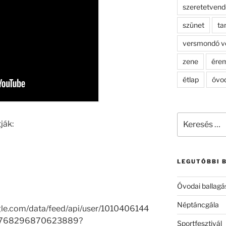
szeretetven
szünet
ta
versmondó v
zene
ére
étlap
óvo
Keresés
ják:
a
következő
kifejezésre:
LEGUTÓBBI 
Óvodai ballagá
Néptáncgála
gle.com/data/feed/api/user/1010406144
9768296870623889?
Sportfesztivál