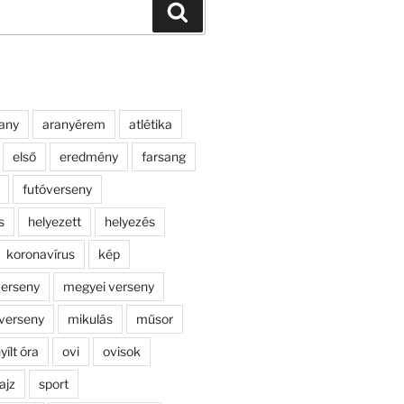
Keresés
any
aranyérem
atlétika
első
eredmény
farsang
futóverseny
s
helyezett
helyezés
koronavírus
kép
erseny
megyei verseny
verseny
mikulás
műsor
yílt óra
ovi
ovisok
ajz
sport