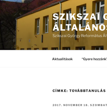
Tartalomhoz
SZIKSZAI
ÁLTALÁNO
Szikszai György Református Ál
Aktualitások
“Gyere hozzánk
CÍMKE:
TOVÁBBTANULÁS
BEKÜLDVE:
2017. NOVEMBER 18. SZOMBA