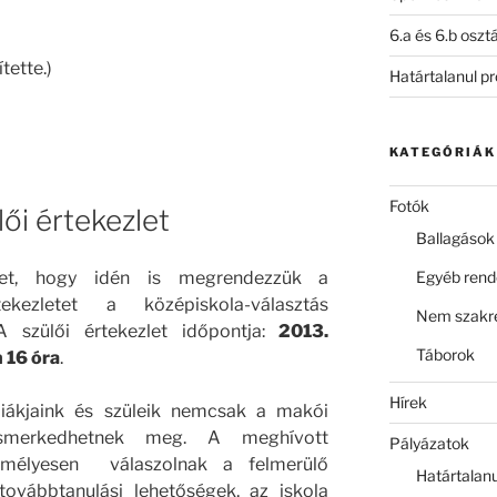
6.a és 6.b oszt
tette.)
Határtalanul p
KATEGÓRIÁK
Fotók
ői értekezlet
Ballagások
lőket, hogy idén is megrendezzük a
Egyéb ren
tekezletet a középiskola-választás
Nem szakre
 szülői értekezlet időpontja:
2013.
Táborok
 16 óra
.
Hírek
diákjaink és szüleik nemcsak a makói
 ismerkedhetnek meg. A meghívott
Pályázatok
zemélyesen válaszolnak a felmerülő
Határtalan
 továbbtanulási lehetőségek, az iskola