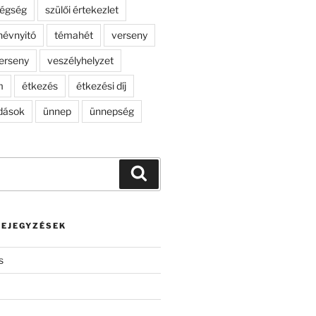
dégség
szülői értekezlet
névnyitó
témahét
verseny
erseny
veszélyhelyzet
m
étkezés
étkezési díj
dások
ünnep
ünnepség
Keresés
BEJEGYZÉSEK
s