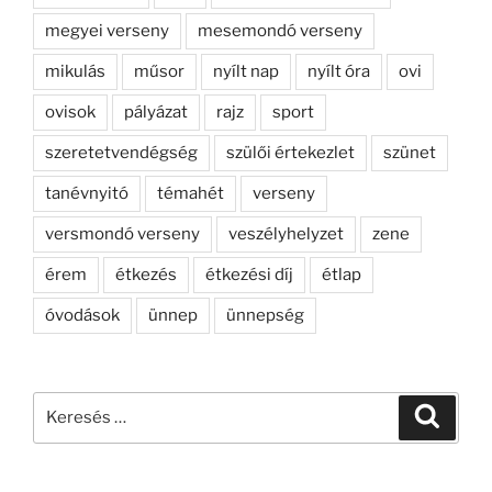
megyei verseny
mesemondó verseny
mikulás
műsor
nyílt nap
nyílt óra
ovi
ovisok
pályázat
rajz
sport
szeretetvendégség
szülői értekezlet
szünet
tanévnyitó
témahét
verseny
versmondó verseny
veszélyhelyzet
zene
érem
étkezés
étkezési díj
étlap
óvodások
ünnep
ünnepség
Keresés
Keresé
a
következő
kifejezésre: