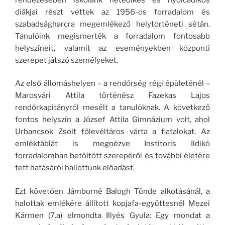
diákjai részt vettek az 1956-os forradalom és
szabadságharcra megemlékező helytörténeti sétán.
Tanulóink megismerték a forradalom fontosabb
helyszíneit, valamit az eseményekben központi
szerepet játszó személyeket.
Az első állomáshelyen – a rendőrség régi épületénél –
Marosvári Attila történész Fazekas Lajos
rendőrkapitányról mesélt a tanulóknak. A következő
fontos helyszín a József Attila Gimnázium volt, ahol
Urbancsok Zsolt főlevéltáros várta a fiatalokat. Az
emléktáblát is megnézve Institoris Ildikó
forradalomban betöltött szerepéről és további életére
tett hatásáról hallottunk előadást.
Ezt követően Jámborné Balogh Tünde alkotásánál, a
halottak emlékére állított kopjafa-együttesnél Mezei
Kármen (7.a) elmondta Illyés Gyula: Egy mondat a