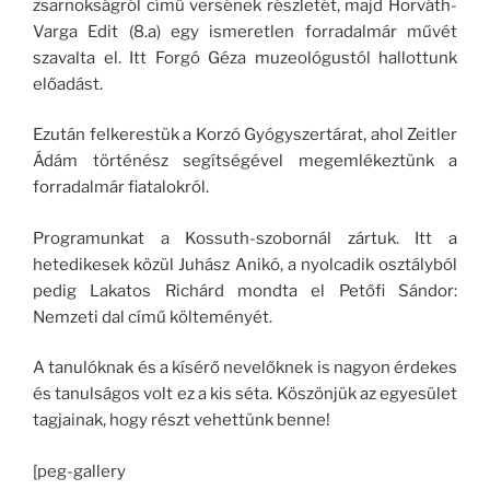
zsarnokságról című versének részletét, majd Horváth-
Varga Edit (8.a) egy ismeretlen forradalmár művét
szavalta el. Itt Forgó Géza muzeológustól hallottunk
előadást.
Ezután felkerestük a Korzó Gyógyszertárat, ahol Zeitler
Ádám történész segítségével megemlékeztünk a
forradalmár fiatalokról.
Programunkat a Kossuth-szobornál zártuk. Itt a
hetedikesek közül Juhász Anikó, a nyolcadik osztályból
pedig Lakatos Richárd mondta el Petőfi Sándor:
Nemzeti dal című költeményét.
A tanulóknak és a kísérő nevelőknek is nagyon érdekes
és tanulságos volt ez a kis séta. Köszönjük az egyesület
tagjainak, hogy részt vehettünk benne!
[peg-gallery