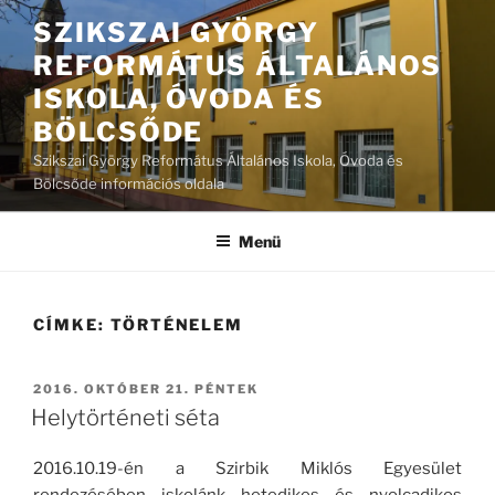
Tartalomhoz
SZIKSZAI GYÖRGY
REFORMÁTUS ÁLTALÁNOS
ISKOLA, ÓVODA ÉS
BÖLCSŐDE
Szikszai György Református Általános Iskola, Óvoda és
Bölcsőde információs oldala
Menü
CÍMKE:
TÖRTÉNELEM
BEKÜLDVE:
2016. OKTÓBER 21. PÉNTEK
Helytörténeti séta
2016.10.19-én a Szirbik Miklós Egyesület
rendezésében iskolánk hetedikes és nyolcadikos