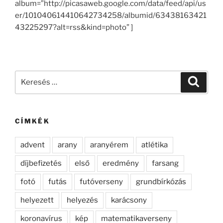
album=”http://picasaweb.google.com/data/feed/api/us
er/101040614410642734258/albumid/63438163421
43225297?alt=rss&kind=photo” ]
Keresés
Keresé
a
következő
kifejezésre:
CÍMKÉK
advent
arany
aranyérem
atlétika
díjbefizetés
első
eredmény
farsang
fotó
futás
futóverseny
grundbírkózás
helyezett
helyezés
karácsony
koronavírus
kép
matematikaverseny