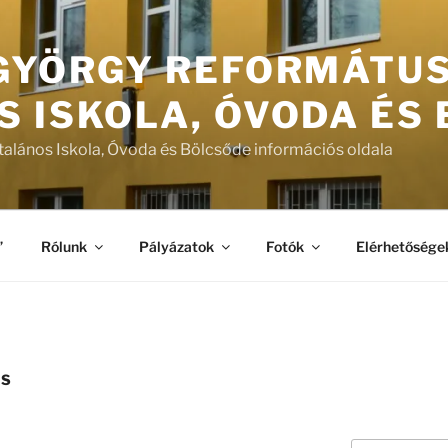
 GYÖRGY REFORMÁTU
S ISKOLA, ÓVODA ÉS
talános Iskola, Óvoda és Bölcsőde információs oldala
”
Rólunk
Pályázatok
Fotók
Elérhetősége
ÁS