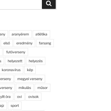
Keresés
any
aranyérem
atlétika
első
eredmény
farsang
futóverseny
s
helyezett
helyezés
koronavírus
kép
erseny
megyei verseny
verseny
mikulás
műsor
yílt óra
ovi
ovisok
ajz
sport