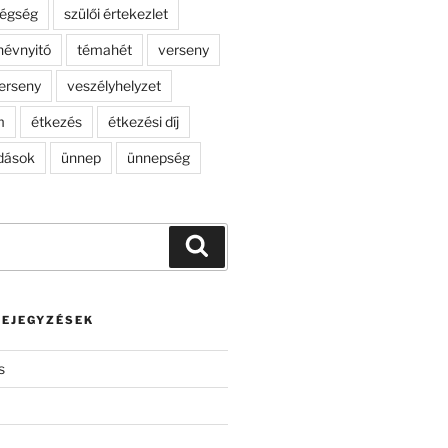
dégség
szülői értekezlet
névnyitó
témahét
verseny
erseny
veszélyhelyzet
m
étkezés
étkezési díj
dások
ünnep
ünnepség
Keresés
BEJEGYZÉSEK
s