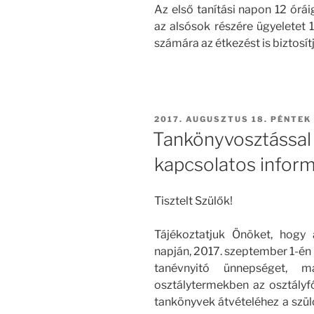
Az első tanítási napon 12 órái
az alsósok részére ügyeletet 1
számára az étkezést is biztosít
BEKÜLDVE:
2017. AUGUSZTUS 18. PÉNTEK
Tankönyvosztással
kapcsolatos infor
Tisztelt Szülők!
Tájékoztatjuk Önöket, hogy
napján, 2017. szeptember 1-én (
tanévnyitó ünnepséget, 
osztálytermekben az osztályf
tankönyvek átvételéhez a szül