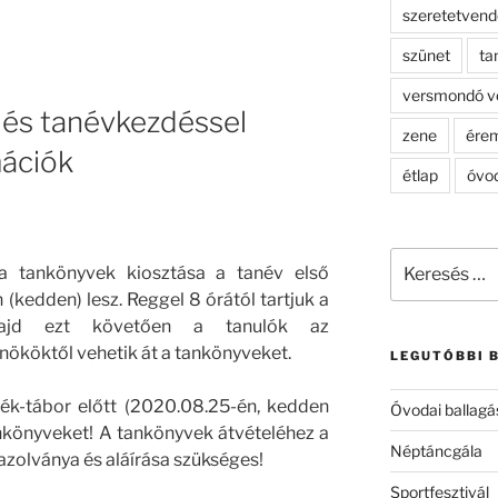
szeretetven
szünet
ta
versmondó v
 és tanévkezdéssel
zene
ére
mációk
étlap
óvo
Keresés
 a tankönyvek kiosztása a tanév első
a
(kedden) lesz. Reggel 8 órától tartjuk a
következő
majd ezt követően a tanulók az
kifejezésre:
nököktől vehetik át a tankönyveket.
LEGUTÓBBI 
kék-tábor előtt (2020.08.25-én, kedden
Óvodai ballagá
tankönyveket! A tankönyvek átvételéhez a
Néptáncgála
gazolványa és aláírása szükséges!
Sportfesztivál