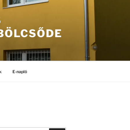
S
 BÖLCSŐDE
k
E-napló