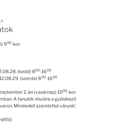
AT
ntok
00
ő) 9
-kor
00
00
2.08.28. (kedd) 8
-16
00
00
2.08.29. (szerda) 8
-16
00
zeptember 2-án (vasárnap) 10
-kor
ban. A tanulók részére a gyülekező
dvaron. Mindenkit szeretettel várunk!
hétfő)