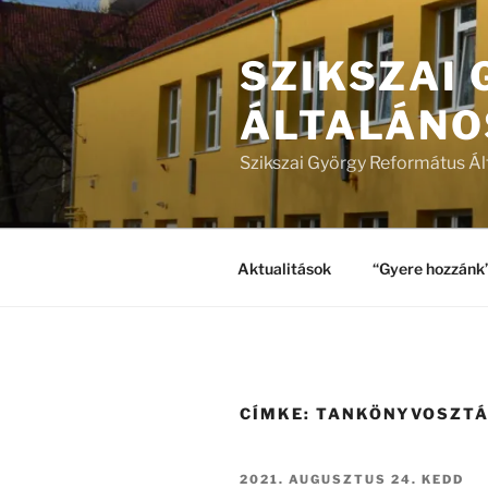
Tartalomhoz
SZIKSZAI
ÁLTALÁNO
Szikszai György Református Ál
Aktualitások
“Gyere hozzánk
CÍMKE:
TANKÖNYVOSZT
BEKÜLDVE:
2021. AUGUSZTUS 24. KEDD