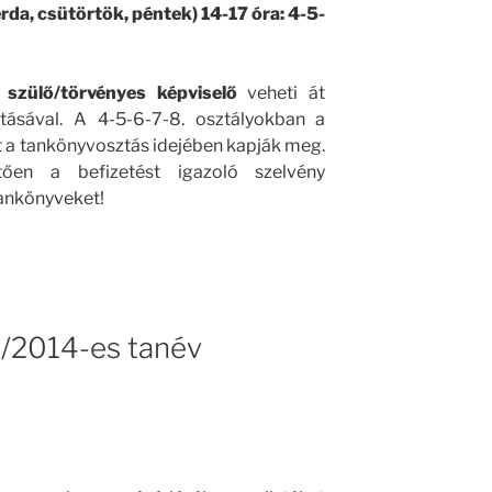
da, csütörtök, péntek) 14-17 óra: 4-5-
a
szülő/törvényes képviselő
veheti át
ásával. A 4-5-6-7-8. osztályokban a
et a tankönyvosztás idejében kapják meg.
ően a befizetést igazoló szelvény
tankönyveket!
3/2014-es tanév