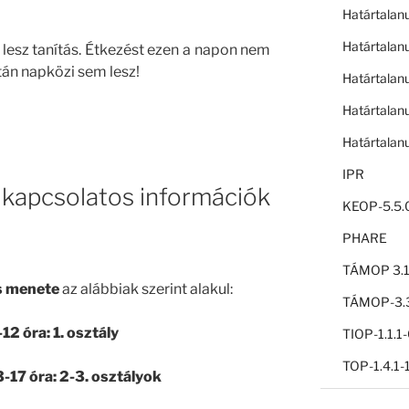
Határtalan
Határtalan
g lesz tanítás. Étkezést ezen a napon nem
tán napközi sem lesz!
Határtalan
Határtalan
Határtalan
IPR
 kapcsolatos információk
KEOP-5.5.
PHARE
TÁMOP 3.1
s menete
az alábbiak szerint alakul:
TÁMOP-3.3
12 óra: 1. osztály
TIOP-1.1.
TOP-1.4.1
-17 óra: 2-3. osztályok