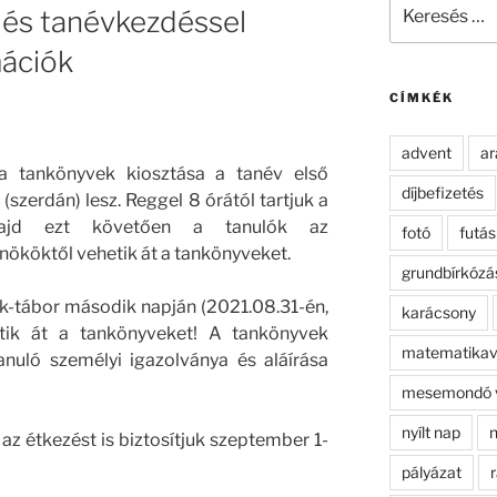
Keresés
 és tanévkezdéssel
a
következő
mációk
kifejezésre:
CÍMKÉK
advent
ar
 a tankönyvek kiosztása a tanév első
díjbefizetés
(szerdán) lesz. Reggel 8 órától tartjuk a
majd ezt követően a tanulók az
fotó
futás
nököktől vehetik át a tankönyveket.
grundbírkózá
ék-tábor második napján (2021.08.31-én,
karácsony
etik át a tankönyveket! A tankönyvek
matematikav
anuló személyi igazolványa és aláírása
mesemondó 
nyílt nap
n
az étkezést is biztosítjuk szeptember 1-
pályázat
r