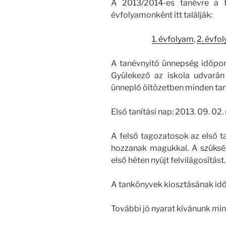
A 2013/2014-es tanévre a t
évfolyamonként itt találják:
1. évfolyam
,
2. évfo
A tanévnyitó ünnepség időpontj
Gyülekező az iskola udvarán
ünneplő öltözetben minden tan
Első tanítási nap: 2013. 09. 02. 
A felső tagozatosok az első ta
hozzanak magukkal. A szükség
első héten nyújt felvilágosítást.
A tankönyvek kiosztásának idő
További jó nyarat kívánunk mi