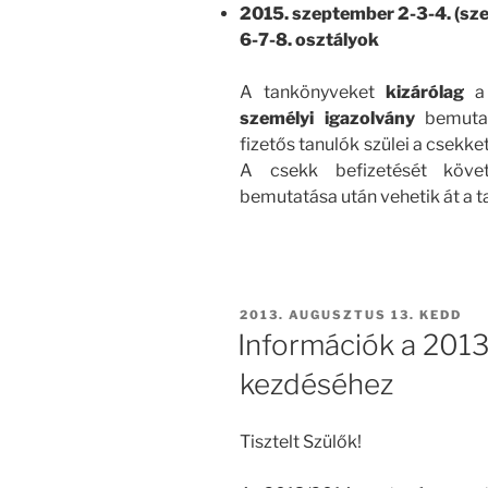
2015. szeptember 2-3-4. (szer
6-7-8. osztályok
A tankönyveket
kizárólag
személyi igazolvány
bemutat
fizetős tanulók szülei a csekk
A csekk befizetését követ
bemutatása után vehetik át a 
BEKÜLDVE:
2013. AUGUSZTUS 13. KEDD
Információk a 201
kezdéséhez
Tisztelt Szülők!