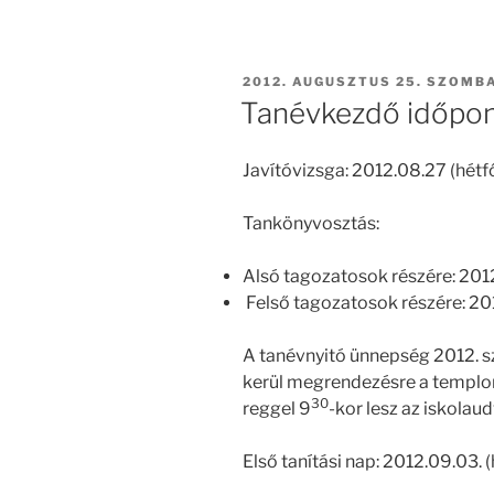
BEKÜLDVE:
2012. AUGUSZTUS 25. SZOMB
Tanévkezdő időpo
Javítóvizsga: 2012.08.27 (hétf
Tankönyvosztás:
Alsó tagozatosok részére: 201
Felső tagozatosok részére: 201
A tanévnyitó ünnepség 2012. s
kerül megrendezésre a templom
30
reggel 9
-kor lesz az iskolau
Első tanítási nap: 2012.09.03. (