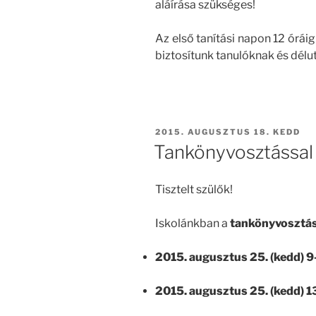
aláírása szükséges!
Az első tanítási napon 12 órái
biztosítunk tanulóknak és délu
BEKÜLDVE:
2015. AUGUSZTUS 18. KEDD
Tankönyvosztással
Tisztelt szülők!
Iskolánkban a
tankönyvosztá
2015. augusztus 25. (kedd) 9-
2015. augusztus 25. (kedd) 13