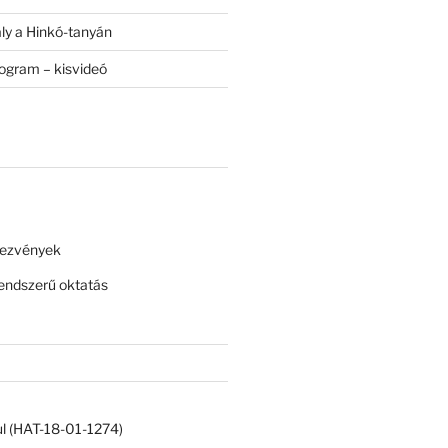
ály a Hinkó-tanyán
rogram – kisvideó
dezvények
ndszerű oktatás
ul (HAT-18-01-1274)