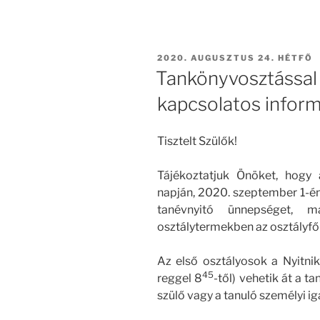
BEKÜLDVE:
2020. AUGUSZTUS 24. HÉTFŐ
Tankönyvosztással
kapcsolatos infor
Tisztelt Szülők!
Tájékoztatjuk Önöket, hogy
napján, 2020. szeptember 1-én 
tanévnyitó ünnepséget, 
osztálytermekben az osztályfő
Az első osztályosok a Nyitni
45
reggel 8
-től) vehetik át a 
szülő vagy a tanuló személyi i