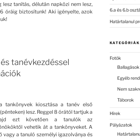
g lesz tanítás, délután napközi nem lesz,
6.a és 6.b oszt
6 óráig biztosítunk! Aki igényelte, azok
juk!
Határtalanul p
KATEGÓRIÁK
Fotók
 és tanévkezdéssel
Ballagások
mációk
Egyéb ren
Nem szakre
Táborok
 a tankönyvek kiosztása a tanév első
pénteken) lesz. Reggel 8 órától tartjuk a
Hírek
majd ezt követően a tanulók az
Pályázatok
őnököktől vehetik át a tankönyveket. A
Határtalan
ő vagy a tanuló személyi igazolványa és