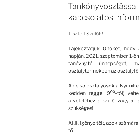
Tankönyvosztással
kapcsolatos infor
Tisztelt Szülők!
Tájékoztatjuk Önöket, hogy
napján, 2021. szeptember 1-én 
tanévnyitó ünnepséget, 
osztálytermekben az osztályfő
Az első osztályosok a Nyitnik
00
kedden reggel 9
-tól) veh
átvételéhez a szülő vagy a t
szükséges!
Akik igényelték, azok számára 
től!