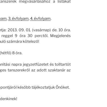
anszerek megvásárlásához a listákat
lyam
,
3. évfolyam
,
4. évfolyam
.
a: 2013. 09. 01. (vasárnap) de. 10 óra.
 reggel 9 óra 30 perctől. Megjelenés
uló számára kötelező!
(hétfő) 8 óra.
nítási napra jegyzetfüzetet és tolltartót
es tanszerekről az adott szaktanár az
pontjáról később tájékoztatjuk Önöket.
ndenkinek!