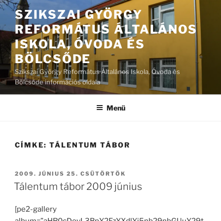
Tartalomhoz
SZIKSZAI GYÖRGY
REFORMÁTUS ÁLTALÁNOS
ISKOLA, ÓVODA ÉS
BÖLCSŐDE
Szikszai György Református Általános Iskola, Óvoda és
Bölcsőde információs oldala
Menü
CÍMKE:
TÁLENTUM TÁBOR
BEKÜLDVE:
2009. JÚNIUS 25. CSÜTÖRTÖK
Tálentum tábor 2009 június
[pe2-gallery
album=”aHR0cDovL3BpY2FzYXdlYi5nb29nbGUuY29t