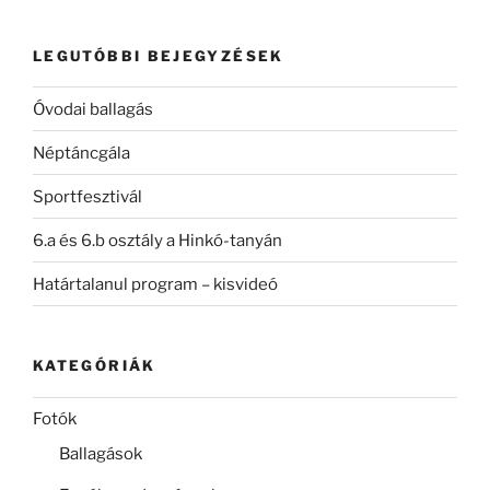
következő
kifejezésre:
LEGUTÓBBI BEJEGYZÉSEK
Óvodai ballagás
Néptáncgála
Sportfesztivál
6.a és 6.b osztály a Hinkó-tanyán
Határtalanul program – kisvideó
KATEGÓRIÁK
Fotók
Ballagások