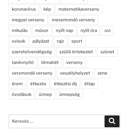
koronavírus
kép
matematikaverseny
megyei verseny
mesemondó verseny
mikulás
műsor
nyílt nap
nyílt óra
ovi
ovisok
pályázat
rajz
sport
szeretetvendégség
szülői értekezlet
szünet
tanévnyitó
témahét
verseny
versmondó verseny
veszélyhelyzet
zene
érem
étkezés
étkezési díj
étlap
óvodások
ünnep
ünnepség
Keresés
Keresé
a