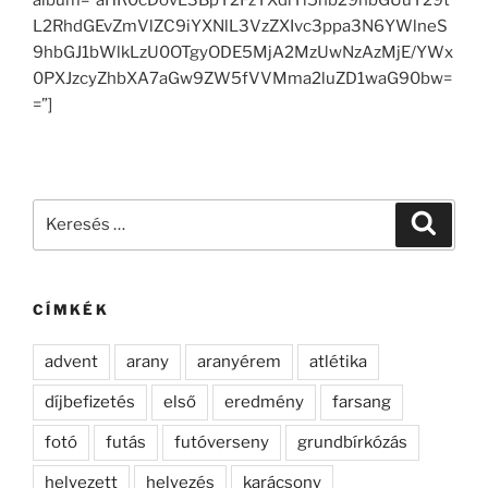
L2RhdGEvZmVlZC9iYXNlL3VzZXIvc3ppa3N6YWlneS
9hbGJ1bWlkLzU0OTgyODE5MjA2MzUwNzAzMjE/YWx
0PXJzcyZhbXA7aGw9ZW5fVVMma2luZD1waG90bw=
=”]
Keresés
Keresé
a
következő
kifejezésre:
CÍMKÉK
advent
arany
aranyérem
atlétika
díjbefizetés
első
eredmény
farsang
fotó
futás
futóverseny
grundbírkózás
helyezett
helyezés
karácsony