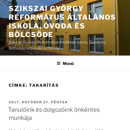
Tartalomhoz
SZIKSZAI GYÖRGY
REFORMÁTUS ÁLTALÁNOS
ISKOLA, ÓVODA ÉS
BÖLCSŐDE
Szikszai György Református Általános Iskola, Óvoda és
Bölcsőde információs oldala
Menü
CÍMKE:
TAKARÍTÁS
BEKÜLDVE:
2017. OKTÓBER 27. PÉNTEK
Tanulóink és dolgozóink önkéntes
munkája