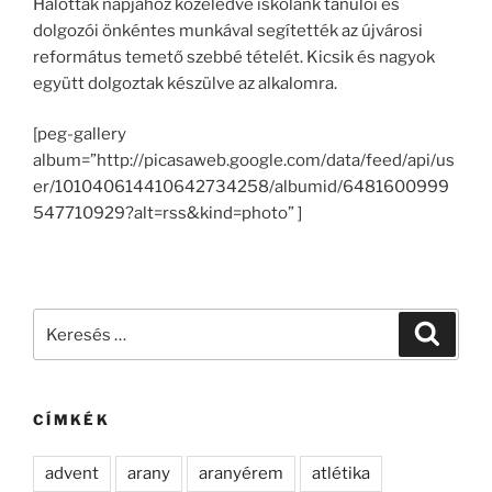
Halottak napjához közeledve iskolánk tanulói és
dolgozói önkéntes munkával segítették az újvárosi
református temető szebbé tételét. Kicsik és nagyok
együtt dolgoztak készülve az alkalomra.
[peg-gallery
album=”http://picasaweb.google.com/data/feed/api/us
er/101040614410642734258/albumid/6481600999
547710929?alt=rss&kind=photo” ]
Keresés
Keresé
a
következő
kifejezésre:
CÍMKÉK
advent
arany
aranyérem
atlétika