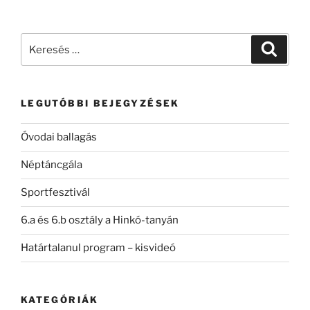
Keresés
Keresé
a
következő
kifejezésre:
LEGUTÓBBI BEJEGYZÉSEK
Óvodai ballagás
Néptáncgála
Sportfesztivál
6.a és 6.b osztály a Hinkó-tanyán
Határtalanul program – kisvideó
KATEGÓRIÁK