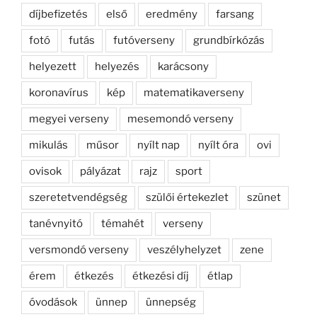
díjbefizetés
első
eredmény
farsang
fotó
futás
futóverseny
grundbírkózás
helyezett
helyezés
karácsony
koronavírus
kép
matematikaverseny
megyei verseny
mesemondó verseny
mikulás
műsor
nyílt nap
nyílt óra
ovi
ovisok
pályázat
rajz
sport
szeretetvendégség
szülői értekezlet
szünet
tanévnyitó
témahét
verseny
versmondó verseny
veszélyhelyzet
zene
érem
étkezés
étkezési díj
étlap
óvodások
ünnep
ünnepség