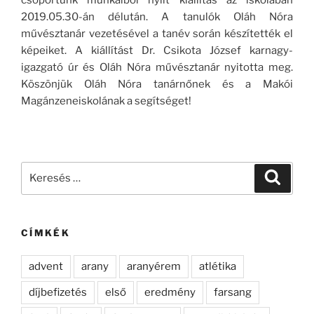
2019.05.30-án délután. A tanulók Oláh Nóra
művésztanár vezetésével a tanév során készítették el
képeiket. A kiállítást Dr. Csikota József karnagy-
igazgató úr és Oláh Nóra művésztanár nyitotta meg.
Köszönjük Oláh Nóra tanárnőnek és a Makói
Magánzeneiskolának a segítséget!
Keresés
Keresé
a
következő
kifejezésre:
CÍMKÉK
advent
arany
aranyérem
atlétika
díjbefizetés
első
eredmény
farsang