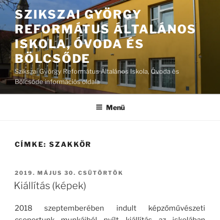
Tartalomhoz
SZIKSZAI GYÖRGY
REFORMÁTUS ÁLTALÁNOS
ISKOLA, ÓVODA ÉS
BÖLCSŐDE
Szikszai György Református Általános Iskola, Óvoda és
Bölcsőde információs oldala
Menü
CÍMKE:
SZAKKÖR
BEKÜLDVE:
2019. MÁJUS 30. CSÜTÖRTÖK
Kiállítás (képek)
2018 szeptemberében indult képzőművészeti
csoportunk munkáiból nyílt kiállítás az iskolában