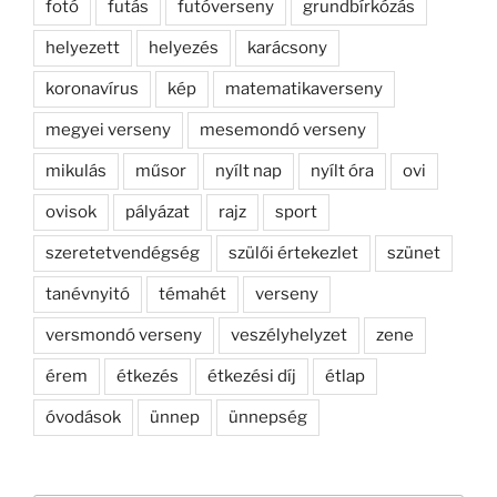
fotó
futás
futóverseny
grundbírkózás
helyezett
helyezés
karácsony
koronavírus
kép
matematikaverseny
megyei verseny
mesemondó verseny
mikulás
műsor
nyílt nap
nyílt óra
ovi
ovisok
pályázat
rajz
sport
szeretetvendégség
szülői értekezlet
szünet
tanévnyitó
témahét
verseny
versmondó verseny
veszélyhelyzet
zene
érem
étkezés
étkezési díj
étlap
óvodások
ünnep
ünnepség