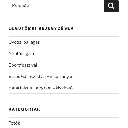
Keresés
Keresé
a
következő
kifejezésre:
LEGUTÓBBI BEJEGYZÉSEK
Óvodai ballagás
Néptáncgála
Sportfesztivál
6.a és 6.b osztály a Hinkó-tanyán
Határtalanul program – kisvideó
KATEGÓRIÁK
Fotók