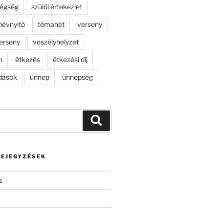
dégség
szülői értekezlet
névnyitó
témahét
verseny
erseny
veszélyhelyzet
m
étkezés
étkezési díj
dások
ünnep
ünnepség
Keresés
BEJEGYZÉSEK
s