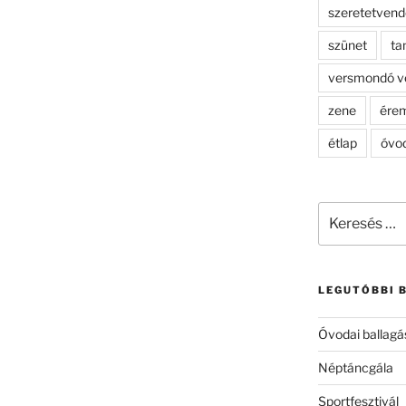
szeretetven
szünet
ta
versmondó v
zene
ére
étlap
óvo
Keresés
a
következő
kifejezésre:
LEGUTÓBBI 
Óvodai ballagá
Néptáncgála
Sportfesztivál