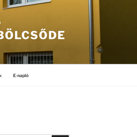
S
 BÖLCSŐDE
k
E-napló