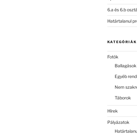
6.a és 6.b oszt
Határtalanul p
KATEGÓRIÁK
Fotók
Ballagások
Egyéb ren
Nem szakre
Táborok
Hírek
Pályázatok
Határtalan