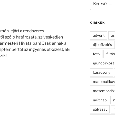
Keresés
a
következő
kifejezésre:
CÍMKÉK
amán lejárt a rendszeres
advent
ar
 szóló határozata, szíveskedjen
rmesteri Hivatalban! Csak annak a
díjbefizetés
zeptembertől az ingyenes étkezést, aki
fotó
futás
zik!
grundbírkózá
karácsony
matematikav
mesemondó 
nyílt nap
n
pályázat
r