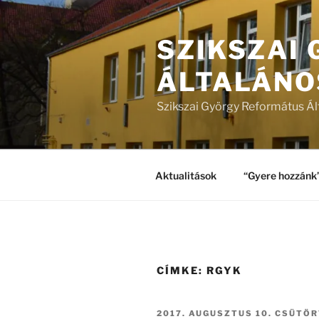
Tartalomhoz
SZIKSZAI
ÁLTALÁNO
Szikszai György Református Ál
Aktualitások
“Gyere hozzánk
CÍMKE:
RGYK
BEKÜLDVE:
2017. AUGUSZTUS 10. CSÜTÖ