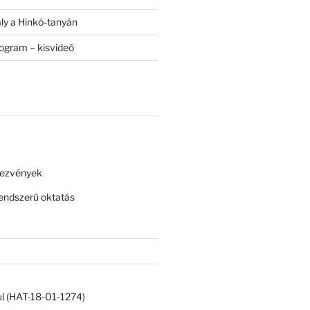
ály a Hinkó-tanyán
rogram – kisvideó
dezvények
ndszerű oktatás
ul (HAT-18-01-1274)