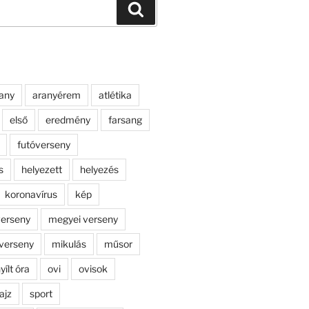
Keresés
any
aranyérem
atlétika
első
eredmény
farsang
futóverseny
s
helyezett
helyezés
koronavírus
kép
erseny
megyei verseny
verseny
mikulás
műsor
yílt óra
ovi
ovisok
ajz
sport