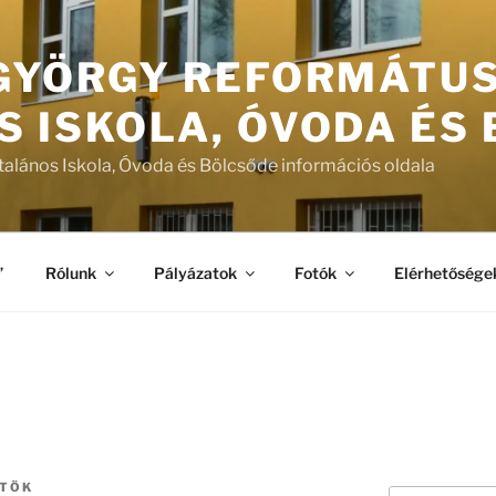
 GYÖRGY REFORMÁTU
S ISKOLA, ÓVODA ÉS
talános Iskola, Óvoda és Bölcsőde információs oldala
”
Rólunk
Pályázatok
Fotók
Elérhetősége
RTÖK