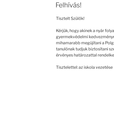
Felhívás!
Tisztelt Szülők!
Kérjük, hogy akinek a nyár foly
gyermekvédelmi kedvezményről
mihamarabb megújítani a Polgá
tanulónak tudjuk biztosítani s
érvényes határozattal rendelke
Tisztelettel: az iskola vezetése