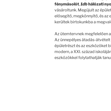
fénymásolót
,
1db
hálózati ny
vásároltunk. Megújult az épüle
elősegítő, megkönnyítő, és az
kerültek birtokunkba a megvaló
Az ütemtervnek megfelelően a
Az ünnepélyes átadás-átvételt 
épületrészt és az eszközöket bi
modern, a XXI. század iskolájá
eszközökkel folytathatják tan