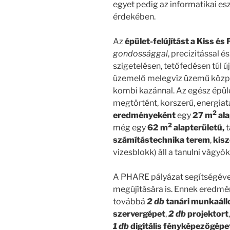
egyet pedig az informatikai es
érdekében.
Az
épület-felújítást a Kiss és
gondossággal
, precizitással 
szigetelésen, tetőfedésen túl ú
üzemelő melegvíz üzemű központ
kombi kazánnal. Az egész épüle
megtörtént, korszerű, energia
2
eredményeként
egy
27 m
ala
2
még egy
62 m
alapterületű,
számítástechnika terem
,
kisz
vizesblokk) áll a tanulni vágyó
A PHARE pályázat segítségével
megújítására is. Ennek eredm
továbbá
2 db
tanári munkaál
szervergépet
,
2 db
projektort
1 db
digitális fényképezőgépe