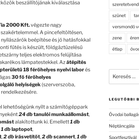
zközök beszállítójának kiválasztása
szeretetven
szünet
ta
 Fia 2000 Kft.
végezte
nagy
versmondó v
és szakértelemmel. A pincefeltöltésen,
zene
ére
j nyílászárók beépítése és jó hatásfokkal
i fűtés is készült, földgáztüzelésű
étlap
óvo
tszárny teljes elektromos felújítása
takarékos lámpatestekkel. Az
átépítés
pterületű 18 férőhelyes nyelvi labor
és
Keresés
tágas
30 fő férőhelyes
a
olgáló helyiségek
(szerverszoba,
következő
k rendelkezésére.
kifejezésre:
LEGUTÓBBI 
 lehetőségünk nyílt a számítógéppark
ényeként
24 db
tanulói
munkaállomást
,
Óvodai ballagá
lomást
alakítottunk ki. Emellett
1 db
Néptáncgála
,
1 db
laptopot
,
t
,
2 db
írásvetítőt
,
2 db
scannert
,
1 db
Sportfesztivál