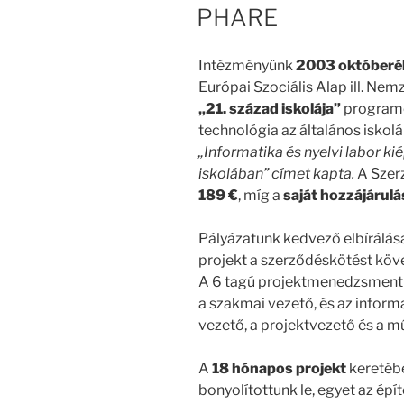
PHARE
Intézményünk
2003 október
Európai Szociális Alap ill. Nemz
„21. század iskolája”
programc
technológia az általános iskol
„Informatika és nyelvi labor ki
iskolában” címet kapta.
A Szer
189 €
, míg a
saját hozzájárulá
Pályázatunk kedvező elbírálás
projekt a szerződéskötést kö
A 6 tagú projektmenedzsmentbe
a szakmai vezető, és az informa
vezető, a projektvezető és a m
A
18 hónapos projekt
keretébe
bonyolítottunk le, egyet az épí