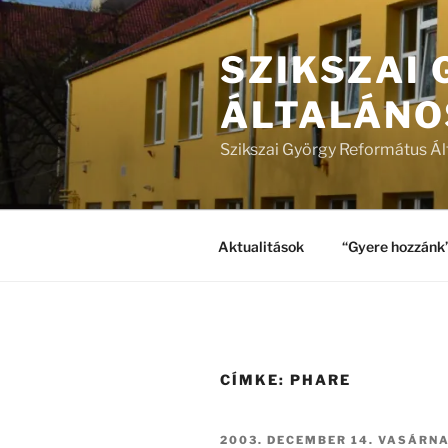
Tartalomhoz
SZIKSZAI
ÁLTALÁNO
Szikszai György Református Ál
Aktualitások
“Gyere hozzánk
CÍMKE:
PHARE
BEKÜLDVE:
2003. DECEMBER 14. VASÁRN