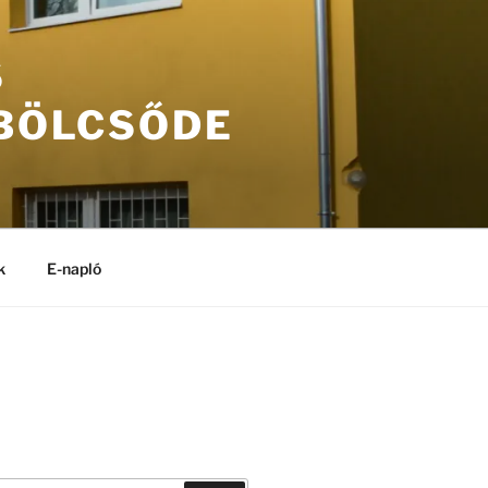
S
 BÖLCSŐDE
k
E-napló