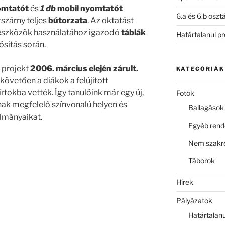
omtatót
és
1 db
mobil nyomtatót
6.a és 6.b oszt
tszárny teljes
bútorzata
. Az oktatást
 eszközök használatához igazodó
táblák
Határtalanul p
sítás során.
 projekt
2006. március elején zárult.
KATEGÓRIÁK
követően a diákok a felújított
rtokba vették. Így tanulóink már egy új,
Fotók
nak megfelelő színvonalú helyen és
Ballagások
ulmányaikat.
Egyéb ren
Nem szakre
Táborok
Hírek
Pályázatok
Határtalan