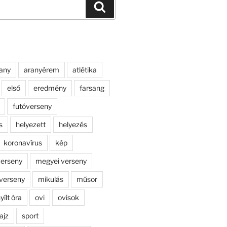
Keresés
any
aranyérem
atlétika
első
eredmény
farsang
futóverseny
s
helyezett
helyezés
koronavírus
kép
erseny
megyei verseny
verseny
mikulás
műsor
yílt óra
ovi
ovisok
ajz
sport