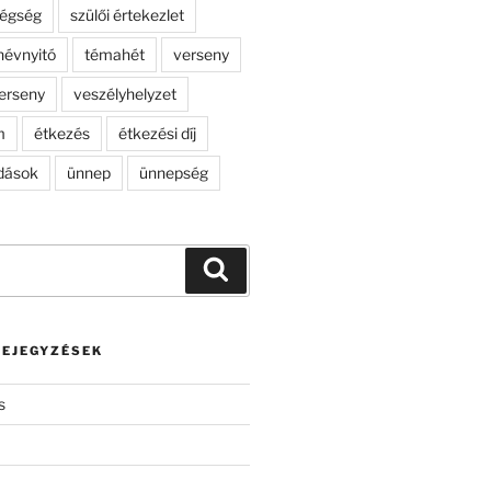
dégség
szülői értekezlet
névnyitó
témahét
verseny
erseny
veszélyhelyzet
m
étkezés
étkezési díj
dások
ünnep
ünnepség
Keresés
BEJEGYZÉSEK
s