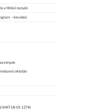
ály a Hinkó-tanyán
rogram – kisvideó
dezvények
ndszerű oktatás
ul (HAT-18-01-1274)