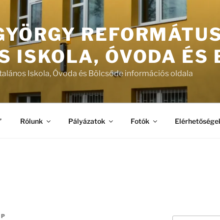
 GYÖRGY REFORMÁTU
S ISKOLA, ÓVODA ÉS
talános Iskola, Óvoda és Bölcsőde információs oldala
”
Rólunk
Pályázatok
Fotók
Elérhetősége
AP