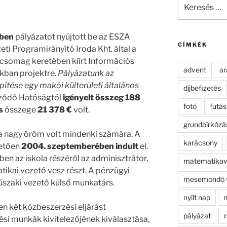
Keresés
a
következő
kifejezésre:
ében
pályázatot nyújtott be az ESZA
CÍMKÉK
eti Programirányító Iroda Kht. által a
somag keretében kiírt Információs
advent
ar
ákban projektre.
Pályázatunk az
építése egy makói külterületi általános
díjbefizetés
ződő Hatóságtól
igényelt összeg 188
fotó
futás
s
összege
21 378 €
volt.
grundbírkózá
a nagy öröm volt mindenki számára. A
karácsony
vetően
2004. szeptemberében indult
el.
n az iskola részéről az adminisztrátor,
matematikav
tikai vezető vesz részt. A pénzügyi
mesemondó 
űszaki vezető külső munkatárs.
nyílt nap
n
n két közbeszerzési eljárást
pályázat
r
tési munkák kivitelezőjének kiválasztása,