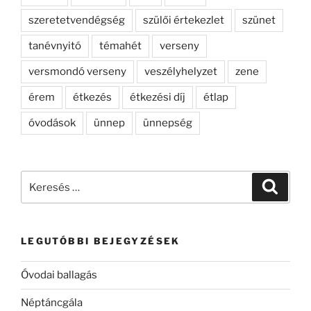
szeretetvendégség
szülői értekezlet
szünet
tanévnyitó
témahét
verseny
versmondó verseny
veszélyhelyzet
zene
érem
étkezés
étkezési díj
étlap
óvodások
ünnep
ünnepség
Keresés
Keresé
a
következő
kifejezésre:
LEGUTÓBBI BEJEGYZÉSEK
Óvodai ballagás
Néptáncgála