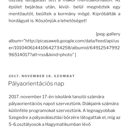
épület bejárása után, kívül- belül megnéztek egy
mentőautót, beültek a kormány mögé. Kipróbálták a
hordágyat is. Köszönjük a lehetőséget!
[peg-gallery
album=”http://picasaweb.google.com/data/feed/api/us
er/101040614410642734258/albumid/64912547992
96514017?alt=rss&kind=photo” ]
BEKÜLDVE:
2017. NOVEMBER 18. SZOMBAT
Pályaorientációs nap
2017. november 17-én iskolánk tanulói számára
pályaorientációs napot szerveztünk. Diákjaink számára
különféle programokat szerveztünk. A legnagyobbak
Szegedre a pályaválasztási börzére látogattak el, míg az
5-6.osztályosok a Hagymatikumban lévő