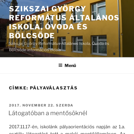
Tartalomhoz
SZIKSZAI GYÖRGY
REFORMÁTUS ÁLTALÁNOS
ISKOLA, ÓVODA ÉS
BÖLCSŐDE
Szikszai György Református Általános Iskola, Óvoda és
Bölcsőde információs oldala
Menü
CÍMKE:
PÁLYAVÁLASZTÁS
BEKÜLDVE:
2017. NOVEMBER 22. SZERDA
Látogatóban a mentősöknél
2017.11.17-én, iskolánk pályaorientációs napján az 1.a.
osztály látogatást tett a makói mentőállomáson. Az