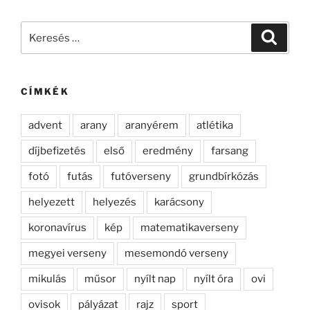
Keresés
Keresé
a
következő
kifejezésre:
CÍMKÉK
advent
arany
aranyérem
atlétika
díjbefizetés
első
eredmény
farsang
fotó
futás
futóverseny
grundbírkózás
helyezett
helyezés
karácsony
koronavírus
kép
matematikaverseny
megyei verseny
mesemondó verseny
mikulás
műsor
nyílt nap
nyílt óra
ovi
ovisok
pályázat
rajz
sport