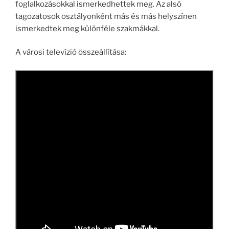
foglalkozásokkal ismerkedhettek meg. Az alsó
tagozatosok osztályonként más és más helyszínen
ismerkedtek meg különféle szakmákkal.
A városi televízió összeállítása: