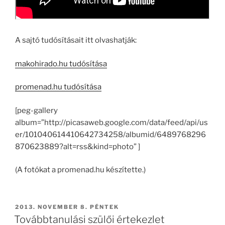
A sajtó tudósításait itt olvashatják:
makohirado.hu tudósítása
promenad.hu tudósítása
[peg-gallery
album=”http://picasaweb.google.com/data/feed/api/us
er/101040614410642734258/albumid/6489768296
870623889?alt=rss&kind=photo” ]
(A fotókat a promenad.hu készítette.)
BEKÜLDVE:
2013. NOVEMBER 8. PÉNTEK
Továbbtanulási szülői értekezlet