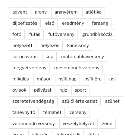
advent
arany
aranyérem
atlétika
díjbefizetés
első
eredmény
farsang
fotó
futás
futóverseny
grundbírkózás
helyezett
helyezés
karácsony
koronavírus
kép
matematikaverseny
megyei verseny
mesemondó verseny
mikulás
műsor
nyílt nap
nyílt óra
ovi
ovisok
pályázat
rajz
sport
szeretetvendégség
szülői értekezlet
szünet
tanévnyitó
témahét
verseny
versmondó verseny
veszélyhelyzet
zene
érem
étkezés
étkezési díj
étlap