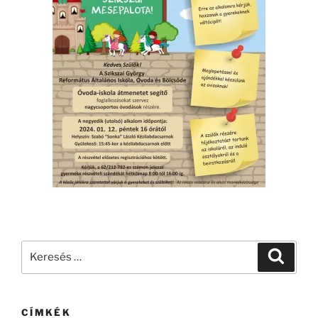
Keresés
Keresé
a
következő
kifejezésre:
CÍMKÉK