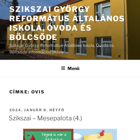
Tartalomhoz
SZIKSZAI GYÖRGY
REFORMÁTUS ÁLTALÁNOS
ISKOLA, ÓVODA ÉS
BÖLCSŐDE
Szikszai György Református Általános Iskola, Óvoda és
Bölcsőde információs oldala
Menü
CÍMKE:
OVIS
BEKÜLDVE:
2024. JANUÁR 8. HÉTFŐ
Szikszai – Mesepalota (4.)