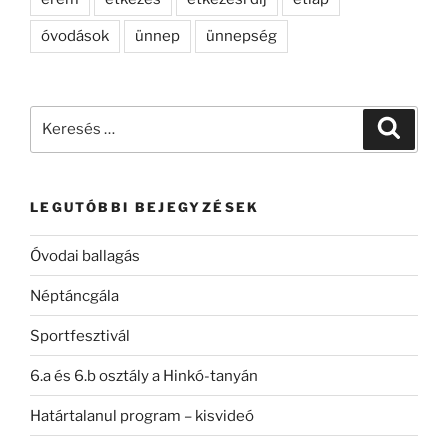
óvodások
ünnep
ünnepség
Keresés
Keresé
a
következő
kifejezésre:
LEGUTÓBBI BEJEGYZÉSEK
Óvodai ballagás
Néptáncgála
Sportfesztivál
6.a és 6.b osztály a Hinkó-tanyán
Határtalanul program – kisvideó