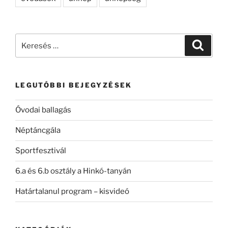
Keresés
Keresé
a
következő
kifejezésre:
LEGUTÓBBI BEJEGYZÉSEK
Óvodai ballagás
Néptáncgála
Sportfesztivál
6.a és 6.b osztály a Hinkó-tanyán
Határtalanul program – kisvideó