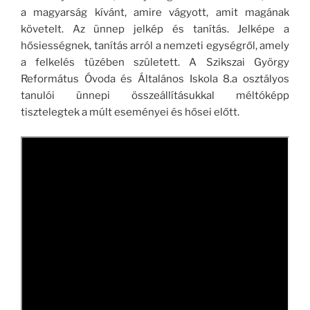
a magyarság kívánt, amire vágyott, amit magának
követelt. Az ünnep jelkép és tanítás. Jelképe a
hősiességnek, tanítás arról a nemzeti egységről, amely
a felkelés tüzében született. A Szikszai György
Református Óvoda és Általános Iskola 8.a osztályos
tanulói ünnepi összeállításukkal méltóképp
tisztelegtek a múlt eseményei és hősei előtt.