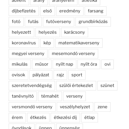
advent
arany
aranyérem
atlétika
díjbefizetés
első
eredmény
farsang
fotó
futás
futóverseny
grundbírkózás
helyezett
helyezés
karácsony
koronavírus
kép
matematikaverseny
megyei verseny
mesemondó verseny
mikulás
műsor
nyílt nap
nyílt óra
ovi
ovisok
pályázat
rajz
sport
szeretetvendégség
szülői értekezlet
szünet
tanévnyitó
témahét
verseny
versmondó verseny
veszélyhelyzet
zene
érem
étkezés
étkezési díj
étlap
óvodások
ünnep
ünnepség