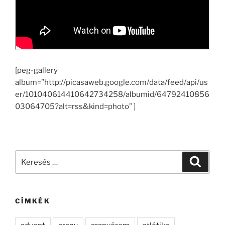
[peg-gallery
album=”http://picasaweb.google.com/data/feed/api/us
er/101040614410642734258/albumid/64792410856
03064705?alt=rss&kind=photo” ]
Keresés
Keresé
a
következő
kifejezésre:
CÍMKÉK