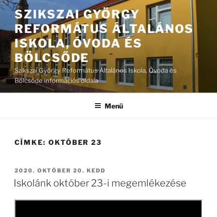
Tartalomhoz
SZIKSZAI GYÖRGY
REFORMÁTUS ÁLTALÁNOS
ISKOLA, ÓVODA ÉS
BÖLCSŐDE
Szikszai György Református Általános Iskola, Óvoda és
Bölcsőde információs oldala
Menü
CÍMKE:
OKTÓBER 23
BEKÜLDVE:
2020. OKTÓBER 20. KEDD
Iskolánk október 23-i megemlékezése