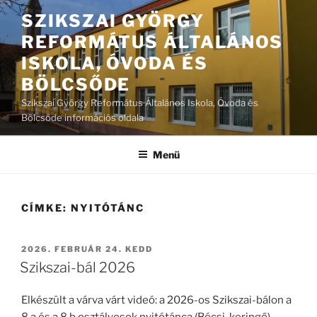
Tartalomhoz
SZIKSZAI GYÖRGY
REFORMÁTUS ÁLTALÁNOS
ISKOLA, ÓVODA ÉS
BÖLCSŐDE
Szikszai György Református Általános Iskola, Óvoda és
Bölcsőde információs oldala
Menü
CÍMKE:
NYITÓTÁNC
BEKÜLDVE:
2026. FEBRUÁR 24. KEDD
Szikszai-bál 2026
Elkészült a várva várt videó: a 2026-os Szikszai-bálon a
8.a és a 8.b osztályosok nyitótánca (Bécsi-keringő).