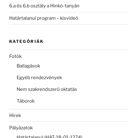
6.a és 6.b osztály a Hinkó-tanyán
Határtalanul program – kisvideó
KATEGÓRIÁK
Fotók
Ballagások
Egyéb rendezvények
Nem szakrendszerű oktatás
Táborok
Hírek
Pályázatok
Határtalanul (HAT-18-01-1274)