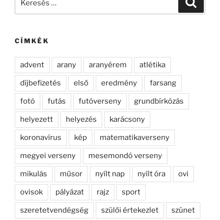
a
következő
kifejezésre:
CÍMKÉK
advent
arany
aranyérem
atlétika
díjbefizetés
első
eredmény
farsang
fotó
futás
futóverseny
grundbírkózás
helyezett
helyezés
karácsony
koronavírus
kép
matematikaverseny
megyei verseny
mesemondó verseny
mikulás
műsor
nyílt nap
nyílt óra
ovi
ovisok
pályázat
rajz
sport
szeretetvendégség
szülői értekezlet
szünet