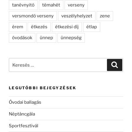
tanévnyitó
témahét
verseny
versmondó verseny
veszélyhelyzet
zene
érem
étkezés
étkezési díj
étlap
óvodások
ünnep
ünnepség
Keresés
Keresé
a
következő
kifejezésre:
LEGUTÓBBI BEJEGYZÉSEK
Óvodai ballagás
Néptáncgála
Sportfesztivál