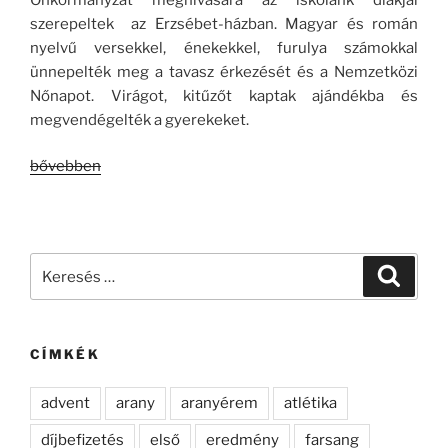
szerepeltek az Erzsébet-házban. Magyar és román
nyelvű versekkel, énekekkel, furulya számokkal
ünnepelték meg a tavasz érkezését és a Nemzetközi
Nőnapot. Virágot, kitűzőt kaptak ajándékba és
megvendégelték a gyerekeket.
„Márciuska
bővebben
–
a
tavasz
ünnepe”
Keresés
Keresé
a
következő
kifejezésre:
CÍMKÉK
advent
arany
aranyérem
atlétika
díjbefizetés
első
eredmény
farsang