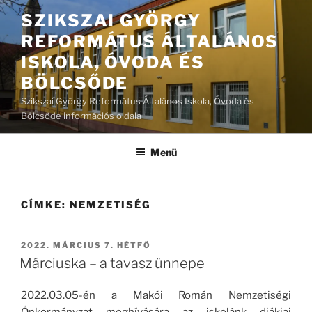
Tartalomhoz
SZIKSZAI GYÖRGY
REFORMÁTUS ÁLTALÁNOS
ISKOLA, ÓVODA ÉS
BÖLCSŐDE
Szikszai György Református Általános Iskola, Óvoda és
Bölcsőde információs oldala
Menü
CÍMKE:
NEMZETISÉG
BEKÜLDVE:
2022. MÁRCIUS 7. HÉTFŐ
Márciuska – a tavasz ünnepe
2022.03.05-én a Makói Román Nemzetiségi
Önkormányzat meghívására az iskolánk diákjai