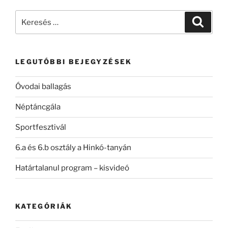
Keresés
Keresé
a
következő
kifejezésre:
LEGUTÓBBI BEJEGYZÉSEK
Óvodai ballagás
Néptáncgála
Sportfesztivál
6.a és 6.b osztály a Hinkó-tanyán
Határtalanul program – kisvideó
KATEGÓRIÁK