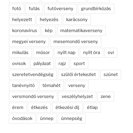
fotó
futás
futóverseny
grundbírkózás
helyezett
helyezés
karácsony
koronavírus
kép
matematikaverseny
megyei verseny
mesemondó verseny
mikulás
műsor
nyílt nap
nyílt óra
ovi
ovisok
pályázat
rajz
sport
szeretetvendégség
szülői értekezlet
szünet
tanévnyitó
témahét
verseny
versmondó verseny
veszélyhelyzet
zene
érem
étkezés
étkezési díj
étlap
óvodások
ünnep
ünnepség