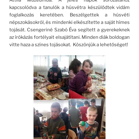
kapcsolódva a tanulók a húsvétra készülődtek vidám
foglalkozás keretében. Beszélgettek a húsvéti
népszokásokról, és mindenki elkészítette a saját hímes
tojását. Csengeriné Szabó Éva segített a gyerekeknek
az írókázás fortélyait elsajátítani. Minden diák boldogan
vitte haza a színes tojásokat. Köszönjük a lehetőséget!