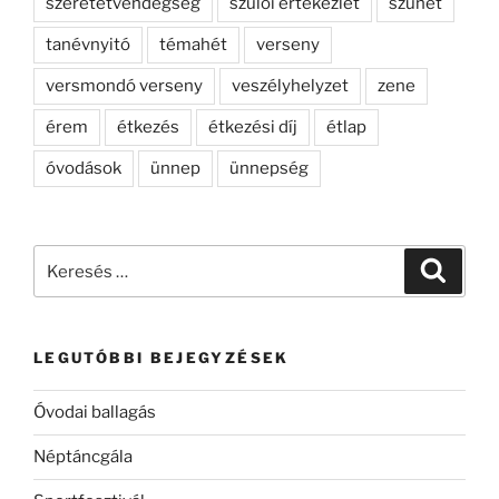
szeretetvendégség
szülői értekezlet
szünet
tanévnyitó
témahét
verseny
versmondó verseny
veszélyhelyzet
zene
érem
étkezés
étkezési díj
étlap
óvodások
ünnep
ünnepség
Keresés
Keresé
a
következő
kifejezésre:
LEGUTÓBBI BEJEGYZÉSEK
Óvodai ballagás
Néptáncgála