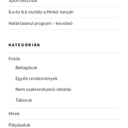
Sportfesztivál
6.a és 6.b osztály a Hinkó-tanyán
Határtalanul program – kisvideó
KATEGÓRIÁK
Fotók
Ballagások
Egyéb rendezvények
Nem szakrendszerű oktatás
Táborok
Hírek
Pályázatok