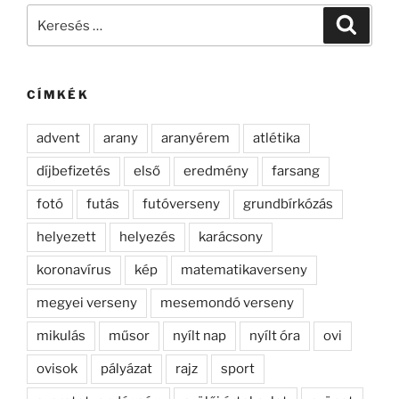
Keresés
Keresé
a
következő
kifejezésre:
CÍMKÉK
advent
arany
aranyérem
atlétika
díjbefizetés
első
eredmény
farsang
fotó
futás
futóverseny
grundbírkózás
helyezett
helyezés
karácsony
koronavírus
kép
matematikaverseny
megyei verseny
mesemondó verseny
mikulás
műsor
nyílt nap
nyílt óra
ovi
ovisok
pályázat
rajz
sport