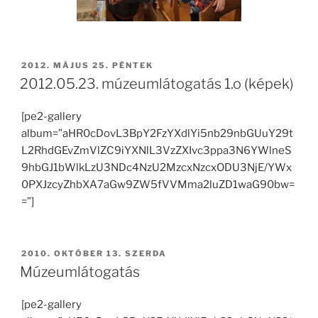
BEKÜLDVE:
2012. MÁJUS 25. PÉNTEK
2012.05.23. múzeumlátogatás 1.o (képek)
[pe2-gallery
album=”aHR0cDovL3BpY2FzYXdlYi5nb29nbGUuY29t
L2RhdGEvZmVlZC9iYXNlL3VzZXIvc3ppa3N6YWlneS
9hbGJ1bWlkLzU3NDc4NzU2MzcxNzcxODU3NjE/YWx
0PXJzcyZhbXA7aGw9ZW5fVVMma2luZD1waG90bw=
=”]
BEKÜLDVE:
2010. OKTÓBER 13. SZERDA
Múzeumlátogatás
[pe2-gallery