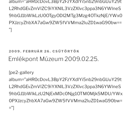
album=”aHR0cDovL3BpY2FzYXdlYi5nb29nbGUuY29t
L2RhdGEvZmVlZC9iYXNlL3VzZXIvc3ppa3N6YWlneS
9hbGJ1bWlkLzU0OTgyODI2MTg3Mzg4OTkzNjE/YWx0
PXJzcyZhbXA7aGw9ZW5fVVMma2luZD1waG90bw==
”]
BEKÜLDVE:
2009. FEBRUÁR 26. CSÜTÖRTÖK
Emlékpont Múzeum 2009.02.25.
[pe2-gallery
album=”aHR0cDovL3BpY2FzYXdlYi5nb29nbGUuY29t
L2RhdGEvZmVlZC9iYXNlL3VzZXIvc3ppa3N6YWlneS
9hbGJ1bWlkLzU2NjExMDc0Njg1OTM0Mjk5MDU/YWx
0PXJzcyZhbXA7aGw9ZW5fVVMma2luZD1waG90bw=
=”]