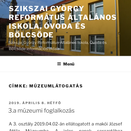
Tartalomhoz
SZIKSZAI GYÖRGY
REFORMÁTUS ÁLTALÁNOS
ISKOLA, ÓVODA ÉS
BÖLCSŐDE
Szikszai György Református Általános Iskola, Óvoda és
Bölcsőde információs oldala
Menü
CÍMKE:
MÚZEUMLÁTOGATÁS
BEKÜLDVE:
2019. ÁPRILIS 8. HÉTFŐ
3.a múzeumi foglalkozás
A 3. osztály 2019.04.02-án ellátogatott a makói József
Attila Múzeumba. A jeles napok sorozatához